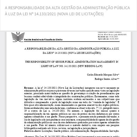
Voltar
A RESPONSABILIDADE DA ALTA GESTÃO DA ADMINISTRAÇÃO PÚBLICA
aos
À LUZ DA LEI Nº 14.133/2021 (NOVA LEI DE LICITAÇÕES)
Detalhes
do
Artigo
Bai
Ba
PD