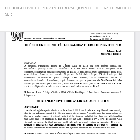
Voltar
O CÓDIGO CIVIL DE 1916: TÃO LIBERAL QUANTO LHE ERA PERMITIDO
aos
SER
Detalhes
do
Artigo
Bai
Ba
PD