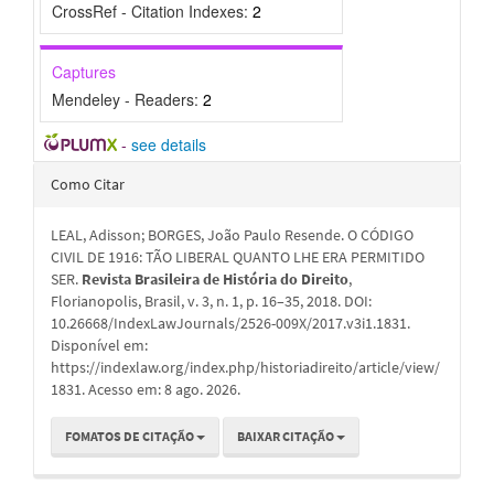
CrossRef - Citation Indexes:
2
Captures
Mendeley - Readers:
2
-
see details
Detalhes
Como Citar
do
LEAL, Adisson; BORGES, João Paulo Resende. O CÓDIGO
artigo
CIVIL DE 1916: TÃO LIBERAL QUANTO LHE ERA PERMITIDO
SER.
Revista Brasileira de História do Direito
,
Florianopolis, Brasil, v. 3, n. 1, p. 16–35, 2018. DOI:
10.26668/IndexLawJournals/2526-009X/2017.v3i1.1831.
Disponível em:
https://indexlaw.org/index.php/historiadireito/article/view/
1831. Acesso em: 8 ago. 2026.
FOMATOS DE CITAÇÃO
BAIXAR CITAÇÃO