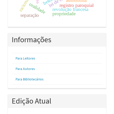
racionalidade
lei de terras
belém
autonomia
oralidade
registro paroquial
revolução francesa
propriedade
separação
Informações
Para Leitores
Para Autores
Para Bibliotecários
Edição Atual