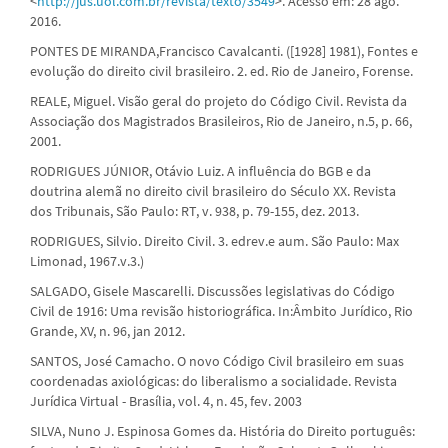
<
http://jus.uol.com.br/revista/texto/3549
>. Acesso em: 28 ago.
2016.
PONTES DE MIRANDA,Francisco Cavalcanti. ([1928] 1981), Fontes e
evolução do direito civil brasileiro. 2. ed. Rio de Janeiro, Forense.
REALE, Miguel. Visão geral do projeto do Código Civil. Revista da
Associação dos Magistrados Brasileiros, Rio de Janeiro, n.5, p. 66,
2001.
RODRIGUES JÚNIOR, Otávio Luiz. A influência do BGB e da
doutrina alemã no direito civil brasileiro do Século XX. Revista
dos Tribunais, São Paulo: RT, v. 938, p. 79-155, dez. 2013.
RODRIGUES, Silvio. Direito Civil. 3. edrev.e aum. São Paulo: Max
Limonad, 1967.v.3.)
SALGADO, Gisele Mascarelli. Discussões legislativas do Código
Civil de 1916: Uma revisão historiográfica. In:Âmbito Jurídico, Rio
Grande, XV, n. 96, jan 2012.
SANTOS, José Camacho. O novo Código Civil brasileiro em suas
coordenadas axiológicas: do liberalismo a socialidade. Revista
Jurídica Virtual - Brasília, vol. 4, n. 45, fev. 2003
SILVA, Nuno J. Espinosa Gomes da. História do Direito português: