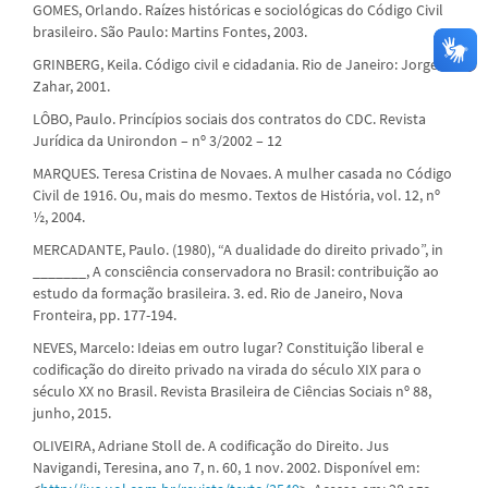
GOMES, Orlando. Raízes históricas e sociológicas do Código Civil
brasileiro. São Paulo: Martins Fontes, 2003.
GRINBERG, Keila. Código civil e cidadania. Rio de Janeiro: Jorge
Zahar, 2001.
LÔBO, Paulo. Princípios sociais dos contratos do CDC. Revista
Jurídica da Unirondon – nº 3/2002 – 12
MARQUES. Teresa Cristina de Novaes. A mulher casada no Código
Civil de 1916. Ou, mais do mesmo. Textos de História, vol. 12, nº
½, 2004.
MERCADANTE, Paulo. (1980), “A dualidade do direito privado”, in
_______, A consciência conservadora no Brasil: contribuição ao
estudo da formação brasileira. 3. ed. Rio de Janeiro, Nova
Fronteira, pp. 177-194.
NEVES, Marcelo: Ideias em outro lugar? Constituição liberal e
codificação do direito privado na virada do século XIX para o
século XX no Brasil. Revista Brasileira de Ciências Sociais nº 88,
junho, 2015.
OLIVEIRA, Adriane Stoll de. A codificação do Direito. Jus
Navigandi, Teresina, ano 7, n. 60, 1 nov. 2002. Disponível em: