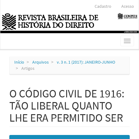
Navegação
Cadastro
Acesso
Principal
Conteúdo
principal
Barra
Lateral
Toggl
naviga
Início
Arquivos
v. 3 n. 1 (2017): JANEIRO-JUNHO
Artigos
O CÓDIGO CIVIL DE 1916:
TÃO LIBERAL QUANTO
LHE ERA PERMITIDO SER