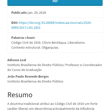
Barra
PDF
lateral
Publicado:
jan. 29, 2018
de
artigos
DOI:
https://doi.org/10.26668/IndexLawJournals/2526-
009X/2017.v3i1.1831
Palavras-chave:
Código Civil de 1916. Clóvis Beviláqua. Liberalismo.
Contexto estrutural. Oligarquias.
Conteúdo
Adisson Leal
Instituto Brasiliense de Direito Público/ Professor e Coordenador
do
do Curso de Graduação
artigo
João Paulo Resende Borges
Instituto Brasiliense de Direito Público
principal
Resumo
A doutrina tradicional atribui ao Código Civil de 1916 um forte
caráter liberal, em decorrência principalmente da influência