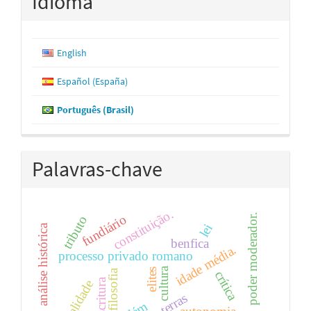
Idioma
English
Español (España)
Português (Brasil)
Palavras-chave
constituição.
poder moderador.
fundiário
tributo
lei
análise histórica
benfica
idade média.
processo privado romano
cultura
elites
filosofia
crítica
escritura