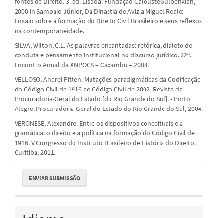
fontes de Direito. 3. ed. Lisboa: Fundação CalousteGulbenkian,
2000 in Sampaio Júnior, Da Dinastia de Aviz a Miguel Reale:
Ensaio sobre a formação do Direito Civil Brasileiro e seus reflexos
na contemporaneidade.
SILVA, Wilton, C.L. As palavras encantadas: retórica, dialeto de
conduta e pensamento institucional no discurso jurídico. 32º.
Encontro Anual da ANPOCS – Caxambu – 2008.
VELLOSO, Andrei Pitten. Mutações paradigmáticas da Codificação
do Código Civil de 1916 ao Código Civil de 2002. Revista da
Procuradoria-Geral do Estado [do Rio Grande do Sul]. - Porto
Alegre. Procuradoria-Geral do Estado do Rio Grande do Sul, 2004.
VERONESE, Alexandre. Entre os dispositivos conceituais e a
gramática: o direito e a política na formação do Código Civil de
1916. V Congresso do Instituto Brasileiro de História do Direito.
Curitiba, 2011.
Enviar
ENVIAR SUBMISSÃO
Submissão