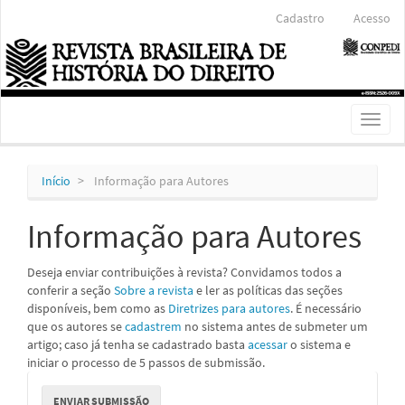
Navegação
Cadastro
Acesso
Principal
Conteúdo
principal
Barra
Lateral
Toggl
naviga
Início
Informação para Autores
Informação para Autores
Deseja enviar contribuições à revista? Convidamos todos a
conferir a seção
Sobre a revista
e ler as políticas das seções
disponíveis, bem como as
Diretrizes para autores
. É necessário
que os autores se
cadastrem
no sistema antes de submeter um
artigo; caso já tenha se cadastrado basta
acessar
o sistema e
iniciar o processo de 5 passos de submissão.
Enviar
ENVIAR SUBMISSÃO