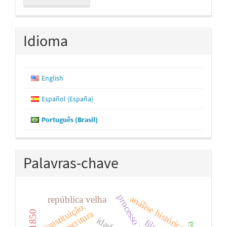
Submissão
Idioma
English
Español (España)
Português (Brasil)
Palavras-chave
análise histórica
república velha
constituição.
escritura