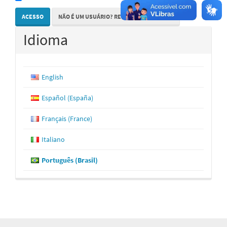
ACESSO
NÃO É UM USUÁRIO? REGISTRE-SE NO SITE
Idioma
English
Español (España)
Français (France)
Italiano
Português (Brasil)