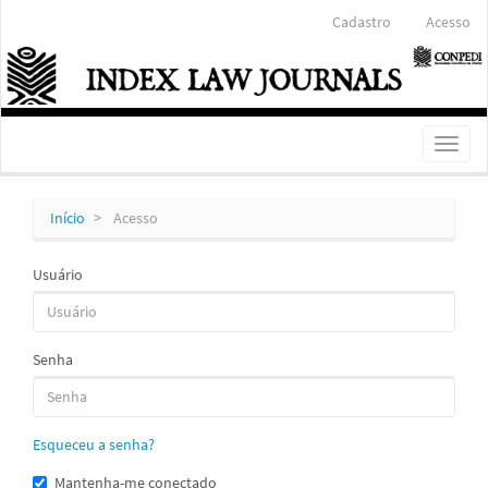
Navegação
Cadastro
Acesso
Principal
Conteúdo
principal
Barra
Lateral
Toggl
naviga
Início
Acesso
Usuário
Senha
Esqueceu a senha?
Mantenha-me conectado