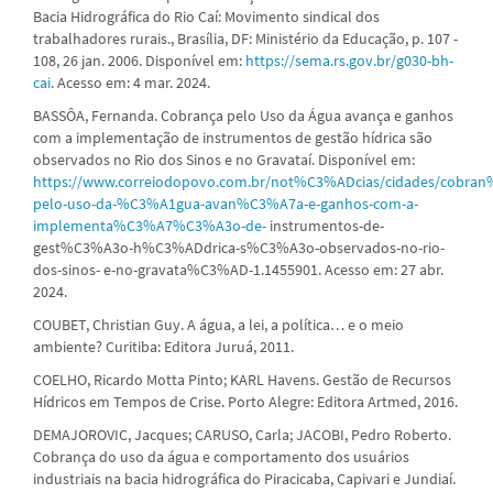
Bacia Hidrográfica do Rio Caí: Movimento sindical dos
trabalhadores rurais., Brasília, DF: Ministério da Educação, p. 107 -
108, 26 jan. 2006. Disponível em:
https://sema.rs.gov.br/g030-bh-
cai
. Acesso em: 4 mar. 2024.
BASSÔA, Fernanda. Cobrança pelo Uso da Água avança e ganhos
com a implementação de instrumentos de gestão hídrica são
observados no Rio dos Sinos e no Gravataí. Disponível em:
https://www.correiodopovo.com.br/not%C3%ADcias/cidades/cobra
pelo-uso-da-%C3%A1gua-avan%C3%A7a-e-ganhos-com-a-
implementa%C3%A7%C3%A3o-de-
instrumentos-de-
gest%C3%A3o-h%C3%ADdrica-s%C3%A3o-observados-no-rio-
dos-sinos- e-no-gravata%C3%AD-1.1455901. Acesso em: 27 abr.
2024.
COUBET, Christian Guy. A água, a lei, a política… e o meio
ambiente? Curitiba: Editora Juruá, 2011.
COELHO, Ricardo Motta Pinto; KARL Havens. Gestão de Recursos
Hídricos em Tempos de Crise. Porto Alegre: Editora Artmed, 2016.
DEMAJOROVIC, Jacques; CARUSO, Carla; JACOBI, Pedro Roberto.
Cobrança do uso da água e comportamento dos usuários
industriais na bacia hidrográfica do Piracicaba, Capivari e Jundiaí.