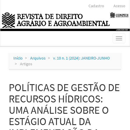
Navegação
Cadastro
Acesso
Principal
Conteúdo
principal
Barra
Lateral
Toggl
naviga
Início
Arquivos
v. 10 n. 1 (2024): JANEIRO-JUNHO
Artigos
POLÍTICAS DE GESTÃO DE
RECURSOS HÍDRICOS:
UMA ANÁLISE SOBRE O
ESTÁGIO ATUAL DA