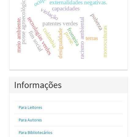
posse agroecológica
externalidades negativas.
capacidades
violação
pobreza
tecnologias verdes
meio ambiente.
racismo ambiental
patentes verdes
monoculturas
fronteira
colômbia
desigualdade
fim social
posse.
terras
Informações
Para Leitores
Para Autores
Para Bibliotecários