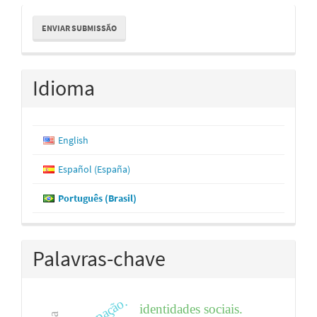
Enviar
ENVIAR SUBMISSÃO
Submissão
Idioma
English
Español (España)
Português (Brasil)
Palavras-chave
ocupação.
identidades sociais.