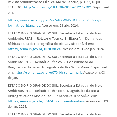
Revista Administração Pública, Rio de Janeiro, p. 1-22, 16 jul.
2015. DOI:
http://dx.doi.org/10.1590/0034-7612137792
. Disponível
em:
https://www.scielo.br/j/rap/a/ZnKRMVWzxDTxKvXHXVfZcrk/?
format=pdf&lang=pt
. Acesso em: 23 abr. 2024.
ESTADO DO RIO GRANDE DO SUL. Secretaria Estadual do Meio
Ambiente. RTA3 — Relatório Técnico 3 - Etapa A — Demandas
hídricas da Bacia Hidrográfica do Rio Caí. Disponível em:
https://sema.rs.gov.br/g030-bh-cai
. Acesso em: 03 de jan. 2024.
ESTADO DO RIO GRANDE DO SUL. Secretaria Estadual do Meio
Ambiente. RT3 — Relatório Técnico 3 - Consolidação do
Diagnóstico da Bacia Hidrográfica do Rio Santa Maria. Disponível
em:
https://sema.rs.gov.br/u070-bh-santa-maria
Acesso em: 03
de jan.
ESTADO DO RIO GRANDE DO SUL. Secretaria Estadual do Meio
Ambiente. RT3 — Relatório Técnico 3 - Diagnóstico da Bacia
Hidrográfica dos Rios Apuaê — Inhandava. Disponível em:
https://sema.rs.gov.br/u010-bh-apuae-inhandava
. Acesso em: 03
de jan. 2024.
ESTADO DO RIO GRANDE DO SUL. Secretaria Estadual do Meio