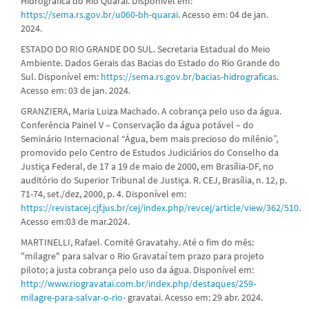
Hidrográfica do Rio Quaraí. Disponível em:
https://sema.rs.gov.br/u060-bh-quarai
. Acesso em: 04 de jan.
2024.
ESTADO DO RIO GRANDE DO SUL. Secretaria Estadual do Meio
Ambiente. Dados Gerais das Bacias do Estado do Rio Grande do
Sul. Disponível em:
https://sema.rs.gov.br/bacias-hidrograficas
.
Acesso em: 03 de jan. 2024.
GRANZIERA, Maria Luiza Machado. A cobrança pelo uso da água.
Conferência Painel V – Conservação da água potável – do
Seminário Internacional “Água, bem mais precioso do milênio”,
promovido pelo Centro de Estudos Judiciários do Conselho da
Justiça Federal, de 17 a 19 de maio de 2000, em Brasília-DF, no
auditório do Superior Tribunal de Justiça. R. CEJ, Brasília, n. 12, p.
71-74, set./dez, 2000, p. 4. Disponível em:
https://revistacej.cjf.jus.br/cej/index.php/revcej/article/view/362/510
.
Acesso em:03 de mar.2024.
MARTINELLI, Rafael. Comitê Gravatahy. Até o fim do mês:
"milagre" para salvar o Rio Gravataí tem prazo para projeto
piloto; a justa cobrança pelo uso da água. Disponível em:
http://www.riogravatai.com.br/index.php/destaques/259-
milagre-para-salvar-o-rio-
gravatai. Acesso em: 29 abr. 2024.