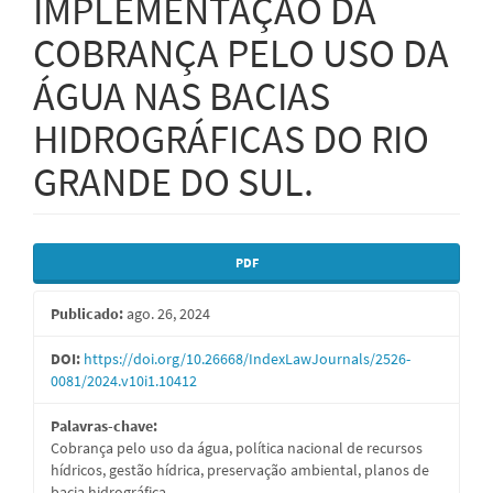
IMPLEMENTAÇÃO DA
COBRANÇA PELO USO DA
ÁGUA NAS BACIAS
HIDROGRÁFICAS DO RIO
GRANDE DO SUL.
Barra
PDF
lateral
Publicado:
ago. 26, 2024
de
artigos
DOI:
https://doi.org/10.26668/IndexLawJournals/2526-
0081/2024.v10i1.10412
Palavras-chave:
Cobrança pelo uso da água, política nacional de recursos
hídricos, gestão hídrica, preservação ambiental, planos de
bacia hidrográfica