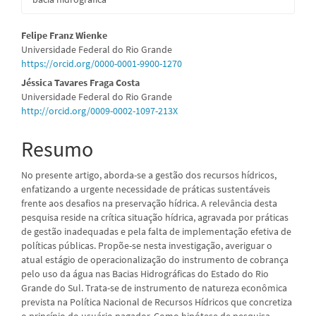
Conteúdo
Felipe Franz Wienke
Universidade Federal do Rio Grande
do
https://orcid.org/0000-0001-9900-1270
artigo
Jéssica Tavares Fraga Costa
Universidade Federal do Rio Grande
principal
http://orcid.org/0009-0002-1097-213X
Resumo
No presente artigo, aborda-se a gestão dos recursos hídricos,
enfatizando a urgente necessidade de práticas sustentáveis
frente aos desafios na preservação hídrica. A relevância desta
pesquisa reside na crítica situação hídrica, agravada por práticas
de gestão inadequadas e pela falta de implementação efetiva de
políticas públicas. Propõe-se nesta investigação, averiguar o
atual estágio de operacionalização do instrumento de cobrança
pelo uso da água nas Bacias Hidrográficas do Estado do Rio
Grande do Sul. Trata-se de instrumento de natureza econômica
prevista na Política Nacional de Recursos Hídricos que concretiza
o princípio do usuário pagador. Como hipótese de pesquisa,