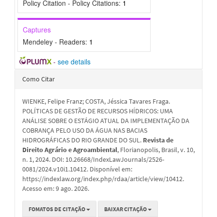
Policy Citation - Policy Citations:
1
Captures
Mendeley - Readers:
1
-
see details
Detalhes
Como Citar
do
WIENKE, Felipe Franz; COSTA, Jéssica Tavares Fraga.
artigo
POLÍTICAS DE GESTÃO DE RECURSOS HÍDRICOS: UMA
ANÁLISE SOBRE O ESTÁGIO ATUAL DA IMPLEMENTAÇÃO DA
COBRANÇA PELO USO DA ÁGUA NAS BACIAS
HIDROGRÁFICAS DO RIO GRANDE DO SUL.
Revista de
Direito Agrário e Agroambiental
, Florianopolis, Brasil, v. 10,
n. 1, 2024. DOI: 10.26668/IndexLawJournals/2526-
0081/2024.v10i1.10412. Disponível em:
https://indexlaw.org/index.php/rdaa/article/view/10412.
Acesso em: 9 ago. 2026.
FOMATOS DE CITAÇÃO
BAIXAR CITAÇÃO