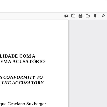
Bai
Ba
PD