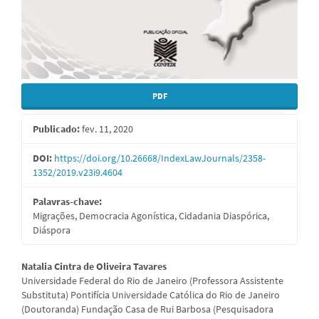
PDF
Publicado:
fev. 11, 2020
DOI:
https://doi.org/10.26668/IndexLawJournals/2358-
1352/2019.v23i9.4604
Palavras-chave:
Migrações, Democracia Agonística, Cidadania Diaspórica,
Diáspora
Conteúdo
Natalia Cintra de Oliveira Tavares
Universidade Federal do Rio de Janeiro (Professora Assistente
do
Substituta) Pontifícia Universidade Católica do Rio de Janeiro
(Doutoranda) Fundação Casa de Rui Barbosa (Pesquisadora
artigo