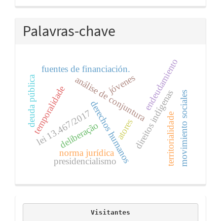
Palavras-chave
endeudamiento
fuentes de financiación.
jóvenes
deuda pública
análise de conjuntura
temporalidade
direitos indígenas
movimiento sociales
derechos humanos
lei 13.467/2017
territorialidade
atores
deliberação
norma jurídica
presidencialismo
visitors
Visitantes