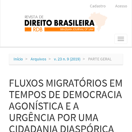
Navegação
Cadastro
Acesso
Principal
Conteúdo
principal
Barra
Lateral
Toggl
naviga
Início
Arquivos
v. 23 n. 9 (2019)
PARTE GERAL
FLUXOS MIGRATÓRIOS EM
TEMPOS DE DEMOCRACIA
AGONÍSTICA E A
URGÊNCIA POR UMA
CIDADANIA DIASPÓRICA