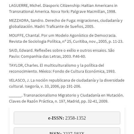
LAGUERRE, Michel. Diasporic Citizenship: Haitian Americans in
Transnational America. Nova York: Palgrave Macmillan, 1998.
MEZZADRA, Sandro. Derecho de Fuga: migraciones, ciudadanía y
globalización. Madri: Traficante de Sueños, 2005.
MOUFFE, Chantal. Por um Modelo Agonístico de Democracia.
Revista de Sociologia Política, nº 25, Curitiba, nov., 2005, p. 11-23.
SAID, Edward. Reflexões sobre o exílio e outros ensaios. São
Paulo: Companhia das Letras, 2003. P.46-60.
TAYLOR, Charles. El multiculturalismo y la política del
reconocimiento. México: Fondo de Cultura Económica, 1993.
VELASCO, J. La noción republicana de ciudadanía y la diversidade
cultural. Isegoría, v. 33, 2006, pp 191-206.
______. Transnacionalismo Migratorio y Ciudadanía en Mutación.
Claves de Razón Práctica, n. 197, Madrid, pp. 32-41, 2009.
e-
e-ISSN: 
2358-1352
issn
ISSN:
 2237-583X