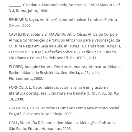
______. Cidadania, Nacionalidade, Soberania. Crítica Marxista, nº
3-4, Roma, julho, 1998.
BENHABIB, Seyla. Another Cosmopolitanism. Londres: Editora
Oxford, 2006.
CASTILHOS, Joelma S.; MADEIRA, Júlio César. África de Corpo e
Alma: a Contribuição de Nativos Africanos para a Valorização da
Cultura Negra em Sala de Aula. In: JOSEPH, Handerson; JOSEPH,
Francine P. S. (Orgs.). Reflexões sobre a Questão Racial: Direito,
Cidadania e Educação. Pelotas: Ed. Da UFPEL, 2011.
FLORES, Joaquín Herrera. Direitos Humanos, Interculturalidade e
Racionalidade de Resistência. Sequência, v. 23, n. 44,
Florianópolis, 2002.
FORNOS, J. L. Nacionalidade, colonialismo e imigração na
literatura portuguesa. Literatura em Debate (URI) , v. 02, pp. 01-
10, 2008.
GALLARDO, Helio. Derechos Humanos como Movimiento Social.
Bogotá: Ediciones Desde Abajo, 2009.
HALL, Stuart. Da Diáspora: Identidades e Mediações Culturais.
São Paulo: Editora Humanitas, 2003.