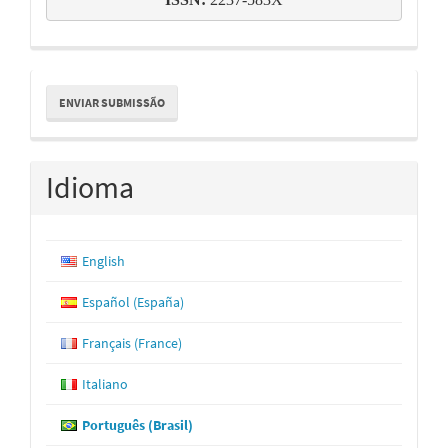
Enviar
ENVIAR SUBMISSÃO
Submissão
Idioma
English
Español (España)
Français (France)
Italiano
Português (Brasil)