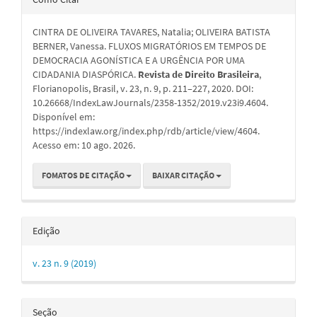
do
CINTRA DE OLIVEIRA TAVARES, Natalia; OLIVEIRA BATISTA
artigo
BERNER, Vanessa. FLUXOS MIGRATÓRIOS EM TEMPOS DE
DEMOCRACIA AGONÍSTICA E A URGÊNCIA POR UMA
CIDADANIA DIASPÓRICA.
Revista de Direito Brasileira
,
Florianopolis, Brasil, v. 23, n. 9, p. 211–227, 2020. DOI:
10.26668/IndexLawJournals/2358-1352/2019.v23i9.4604.
Disponível em:
https://indexlaw.org/index.php/rdb/article/view/4604.
Acesso em: 10 ago. 2026.
FOMATOS DE CITAÇÃO
BAIXAR CITAÇÃO
Edição
v. 23 n. 9 (2019)
Seção