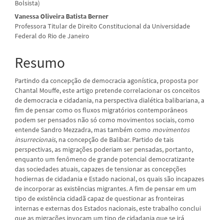
Bolsista)
principal
Vanessa Oliveira Batista Berner
Professora Titular de Direito Constitucional da Universidade
Federal do Rio de Janeiro
Resumo
Partindo da concepção de democracia agonística, proposta por
Chantal Mouffe, este artigo pretende correlacionar os conceitos
de democracia e cidadania, na perspectiva dialética balibariana, a
fim de pensar como os fluxos migratórios contemporâneos
podem ser pensados não só como movimentos sociais, como
entende Sandro Mezzadra, mas também como
movimentos
insurrecionais
, na concepção de Balibar. Partido de tais
perspectivas, as migrações poderiam ser pensadas, portanto,
enquanto um fenômeno de grande potencial democratizante
das sociedades atuais, capazes de tensionar as concepções
hodiernas de cidadania e Estado nacional, os quais são incapazes
de incorporar as existências migrantes
.
A fim de pensar em um
tipo de existência cidadã capaz de questionar as fronteiras
internas e externas dos Estados nacionais, este trabalho conclui
que as migrações invocam um tipo de cidadania que se irá