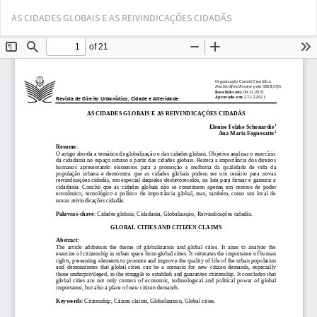
Voltar
Bai
Ba
AS CIDADES GLOBAIS E AS REIVINDICAÇÕES CIDADÃS
aos
PD
Detalhes
do
Artigo