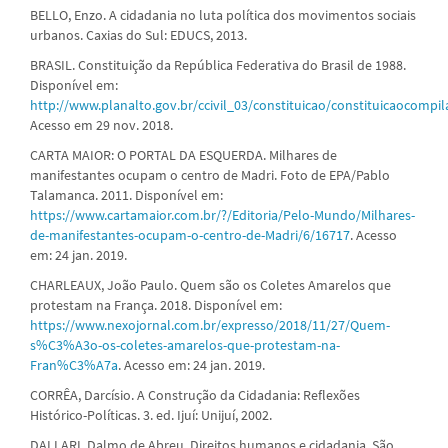
BELLO, Enzo. A cidadania no luta política dos movimentos sociais
urbanos. Caxias do Sul: EDUCS, 2013.
BRASIL. Constituição da República Federativa do Brasil de 1988.
Disponível em:
http://www.planalto.gov.br/ccivil_03/constituicao/constituicaocompi
Acesso em 29 nov. 2018.
CARTA MAIOR: O PORTAL DA ESQUERDA. Milhares de
manifestantes ocupam o centro de Madri. Foto de EPA/Pablo
Talamanca. 2011. Disponível em:
https://www.cartamaior.com.br/?/Editoria/Pelo-Mundo/Milhares-
de-manifestantes-ocupam-o-centro-de-Madri/6/16717
. Acesso
em: 24 jan. 2019.
CHARLEAUX, João Paulo. Quem são os Coletes Amarelos que
protestam na França. 2018. Disponível em:
https://www.nexojornal.com.br/expresso/2018/11/27/Quem-
s%C3%A3o-os-coletes-amarelos-que-protestam-na-
Fran%C3%A7a
. Acesso em: 24 jan. 2019.
CORRÊA, Darcísio. A Construção da Cidadania: Reflexões
Histórico-Políticas. 3. ed. Ijuí: Unijuí, 2002.
DALLARI, Dalmo de Abreu. Direitos humanos e cidadania. São