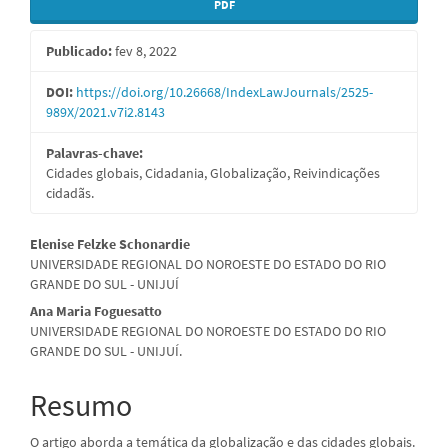
Barra
PDF
lateral
Publicado:
fev 8, 2022
de
artigos
DOI:
https://doi.org/10.26668/IndexLawJournals/2525-
989X/2021.v7i2.8143
Palavras-chave:
Cidades globais, Cidadania, Globalização, Reivindicações
cidadãs.
Conteúdo
Elenise Felzke Schonardie
UNIVERSIDADE REGIONAL DO NOROESTE DO ESTADO DO RIO
do
GRANDE DO SUL - UNIJUÍ
artigo
Ana Maria Foguesatto
UNIVERSIDADE REGIONAL DO NOROESTE DO ESTADO DO RIO
principal
GRANDE DO SUL - UNIJUÍ.
Resumo
O artigo aborda a temática da globalização e das cidades globais.