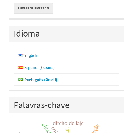
Enviar
ENVIAR SUBMISSÃO
Submissão
Idioma
English
Español (España)
Português (Brasil)
Palavras-chave
direito de laje