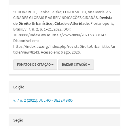
do
SCHONARDIE, Elenise Felzke; FOGUESATTO, Ana Maria. AS
artigo
CIDADES GLOBAIS E AS REIVINDICAÇÕES CIDADÃS.
Revista
de Direito Urbanístico, Cidade e Alteridade
, Florianopolis,
Brasil, v. 7, n. 2, p. 1–21, 2022. DOI:
10.26668/IndexLawJournals/2525-989X/2021.v7i2.8143.
Disponível em:
https://indexlaw.org/index.php/revistaDireitoUrbanistico/ar
ticle/view/8143. Acesso em: 6 ago. 2026.
FOMATOS DE CITAÇÃO
BAIXAR CITAÇÃO
Edição
v. 7 n. 2 (2021): JULHO - DEZEMBRO
Seção