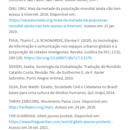
ONU. ONU. Mais da metade da população mundial ainda não tem
acesso à Internet. 2016. Disponível em:
https://nacoesunidas.org/mais-da-metade-da-populacao-
mundial-ainda-nao-tem-acesso-a-internet/
. Acesso em: 23 jan.
2019.
PIAIA, Thami C., & SCHONARDIE, Elenise F. (2020). As tecnologias
de informação e comunicação nos espaços urbanos globais e a
proposição de cidades inteligentes. Revista Jurídica Da FA7, 17(3),
109-120.
https://doi.org/10.24067/rjfa7;17.3:1276
SASSEN, Saskia. Sociologia da Globalização. Tradução de Ronaldo
Cataldo Costa. Revisão Téc. de Guilherme G. de F. Xavier
Sobrinho. Porto Alegre: Artmed, 2010.
SILVA, Ênio Waldir. Estado, Sociedade Civil e Cidadania no Brasil:
bases para uma cultura de direitos humanos. Ijuí: Unijuí, 2014.
TARIFA ZERO.ORG. Movimento Passe Livre. Disponível em:
http://tarifazero.org/mpl/
. Acesso em: 24 jan. 2019.
THE GUARDIAN. Gilets jaunes protest. Disponível em:
https://www.theguardian.com/world/gilets-jaunes-protests
.
Acesso em 19 set. 2021.