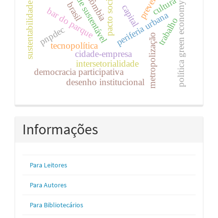
cidade sustentável
prevenção
colômbia
pacto social.
cultura
sustentabilidade.
política green economy
brasil
capital
bar do parque
periferia urbana
trabalho
pnpdec
metropolização
tecnopolítica
cidade-empresa
intersetorialidade
democracia participativa
desenho institucional
Informações
Para Leitores
Para Autores
Para Bibliotecários