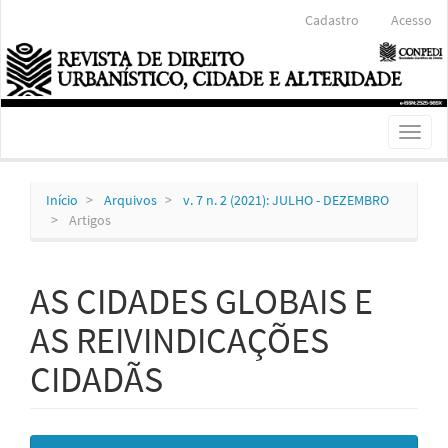
Navegação
Cadastro
Acesso
Principal
Conteúdo
principal
Barra
Lateral
Toggl
naviga
Início
Arquivos
v. 7 n. 2 (2021): JULHO - DEZEMBRO
Artigos
AS CIDADES GLOBAIS E
AS REIVINDICAÇÕES
CIDADÃS