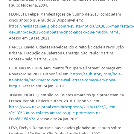
Paulo: Moderna, 2004.
FLORESTI, Felipe. Manifestações de 'Junho de 2013' completam
cinco anos: o que mudou? Disponível em:
https://revistagalileu.globo.com/Revista/noticia/2018/06/manifestaco
de-junho-de-2013-completam-cinco-anos-o-que-mudou.html
.
Acesso em 19 set. 2021.
HARVEY, David. Cidades Rebeldes: do direito à cidade à revolução
urbana. Tradução de Jeferson Camargo. São Paulo: Martins
Fontes – selo Martins. 2014.
HOJE NA HISTÓRIA. Movimento "Ocupe Wall Street" começa em
Nova Iorque. 2011. Disponível em:
https://seuhistory.com/hoje-
na-historia/movimento-ocupe-wall-street-comeca-em-nova-
iorque
. Acesso em: 24 jan. 2019.
JORNAL NEXO. Quem são os Coletes Amarelos que protestam na
França. Benoit Tissier/Reuters. 2018. Disponível em:
https://www.nexojornal.com.br/expresso/2018/11/27/Quem-
s%C3%A3o-os-coletes-amarelos-que-protestam-na-
Fran%C3%A7a
. Acesso em: 24 jan. 2019.
LEVY, Evelyn. Democracia nas cidades globais: um estudo sobre
Londres e São Paulo. São Paulo: Studio Nobel, 1997.