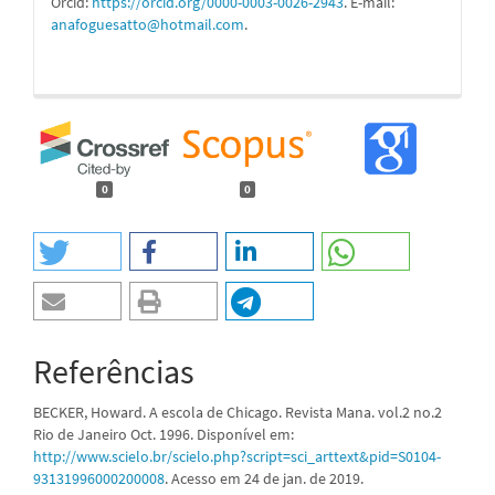
Orcid:
https://orcid.org/0000-0003-0026-2943
. E-mail:
anafoguesatto@hotmail.com
.
0
0
Referências
BECKER, Howard. A escola de Chicago. Revista Mana. vol.2 no.2
Rio de Janeiro Oct. 1996. Disponível em:
http://www.scielo.br/scielo.php?script=sci_arttext&pid=S0104-
93131996000200008
. Acesso em 24 de jan. de 2019.