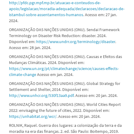
http://pfdc.pgr.mpf.mp.br/atuacao-e-conteudos-de-
apoio/legislacao/moradia-adequada/declaracoes/declaracao-de-
istambul-sobre-assentamentos-humanos
. Acesso em: 27 jan.
2024.
ORGANIZAÇÃO DAS NAÇÕES UNIDAS (ONU). Sendai Framework
Terminology on Disaster Risk Reduction: disaster. 2024.
Disponível em:
https://www.undrr.org/terminology/disaster
.
Acesso em: 28 jan. 2024.
ORGANIZAÇÃO DAS NAÇÕES UNIDAS (ONU). Causas e Efeitos das
Mudanças Climáticas. 2024. Disponível em:
https://www.un.org/pt/climatechange/science/causes-effects-
climate-change
Acesso em jan. 2024.
ORGANIZAÇÃO DAS NAÇÕES UNIDAS (ONU). Global Strategy for
Settlement and Shelter, 2014. Disponível em:
http://www.unhcr.org/530f13aa9.pdf
. Acesso em: 20 jan. 2024.
ORGANIZAÇÃO DAS NAÇÕES UNIDAS (ONU). World Cities Report
2022: envisaging the future of cities, 2022. Disponível em:
https://unhabitat.org/wcr/
. Acesso em: 20 jan. 2024.
ROLNIK, Raquel. Guerra dos lugares: a colonização da terra e da
moradia na era das finanças. 2. ed. São Paulo: Boitempo, 2019.