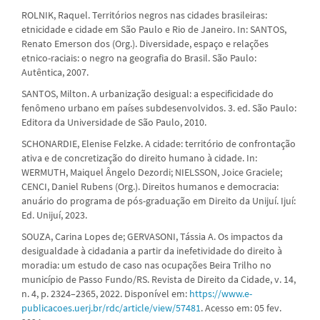
ROLNIK, Raquel. Territórios negros nas cidades brasileiras:
etnicidade e cidade em São Paulo e Rio de Janeiro. In: SANTOS,
Renato Emerson dos (Org.). Diversidade, espaço e relações
etnico-raciais: o negro na geografia do Brasil. São Paulo:
Autêntica, 2007.
SANTOS, Milton. A urbanização desigual: a especificidade do
fenômeno urbano em países subdesenvolvidos. 3. ed. São Paulo:
Editora da Universidade de São Paulo, 2010.
SCHONARDIE, Elenise Felzke. A cidade: território de confrontação
ativa e de concretização do direito humano à cidade. In:
WERMUTH, Maiquel Ângelo Dezordi; NIELSSON, Joice Graciele;
CENCI, Daniel Rubens (Org.). Direitos humanos e democracia:
anuário do programa de pós-graduação em Direito da Unijuí. Ijuí:
Ed. Unijuí, 2023.
SOUZA, Carina Lopes de; GERVASONI, Tássia A. Os impactos da
desigualdade à cidadania a partir da inefetividade do direito à
moradia: um estudo de caso nas ocupações Beira Trilho no
município de Passo Fundo/RS. Revista de Direito da Cidade, v. 14,
n. 4, p. 2324–2365, 2022. Disponível em:
https://www.e-
publicacoes.uerj.br/rdc/article/view/57481
. Acesso em: 05 fev.