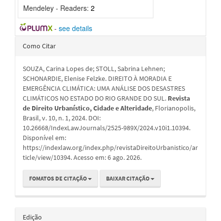
Mendeley - Readers:
2
-
see details
Detalhes
Como Citar
do
SOUZA, Carina Lopes de; STOLL, Sabrina Lehnen;
artigo
SCHONARDIE, Elenise Felzke. DIREITO À MORADIA E
EMERGÊNCIA CLIMÁTICA: UMA ANÁLISE DOS DESASTRES
CLIMÁTICOS NO ESTADO DO RIO GRANDE DO SUL.
Revista
de Direito Urbanístico, Cidade e Alteridade
, Florianopolis,
Brasil, v. 10, n. 1, 2024. DOI:
10.26668/IndexLawJournals/2525-989X/2024.v10i1.10394.
Disponível em:
https://indexlaw.org/index.php/revistaDireitoUrbanistico/ar
ticle/view/10394. Acesso em: 6 ago. 2026.
FOMATOS DE CITAÇÃO
BAIXAR CITAÇÃO
Edição