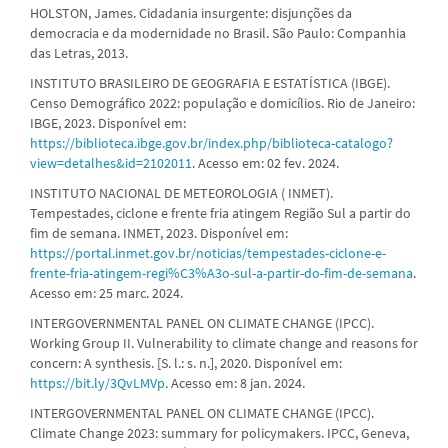
HOLSTON, James. Cidadania insurgente: disjunções da
democracia e da modernidade no Brasil. São Paulo: Companhia
das Letras, 2013.
INSTITUTO BRASILEIRO DE GEOGRAFIA E ESTATÍSTICA (IBGE).
Censo Demográfico 2022: população e domicílios. Rio de Janeiro:
IBGE, 2023. Disponível em:
https://biblioteca.ibge.gov.br/index.php/biblioteca-catalogo?
view=detalhes&id=2102011
. Acesso em: 02 fev. 2024.
INSTITUTO NACIONAL DE METEOROLOGIA ( INMET).
Tempestades, ciclone e frente fria atingem Região Sul a partir do
fim de semana. INMET, 2023. Disponível em:
https://portal.inmet.gov.br/noticias/tempestades-ciclone-e-
frente-fria-atingem-regi%C3%A3o-sul-a-partir-do-fim-de-semana
.
Acesso em: 25 marc. 2024.
INTERGOVERNMENTAL PANEL ON CLIMATE CHANGE (IPCC).
Working Group II. Vulnerability to climate change and reasons for
concern: A synthesis. [S. l.: s. n.], 2020. Disponível em:
https://bit.ly/3QvLMVp
. Acesso em: 8 jan. 2024.
INTERGOVERNMENTAL PANEL ON CLIMATE CHANGE (IPCC).
Climate Change 2023: summary for policymakers. IPCC, Geneva,