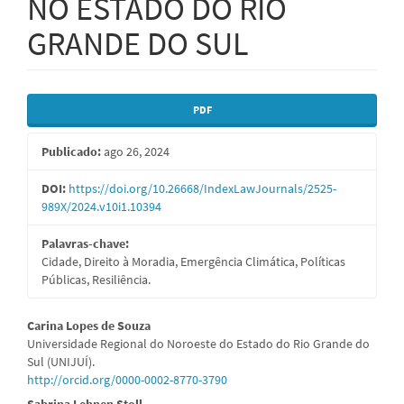
NO ESTADO DO RIO
GRANDE DO SUL
Barra
PDF
lateral
Publicado:
ago 26, 2024
de
artigos
DOI:
https://doi.org/10.26668/IndexLawJournals/2525-
989X/2024.v10i1.10394
Palavras-chave:
Cidade, Direito à Moradia, Emergência Climática, Políticas
Públicas, Resiliência.
Conteúdo
Carina Lopes de Souza
Universidade Regional do Noroeste do Estado do Rio Grande do
do
Sul (UNIJUÍ).
http://orcid.org/0000-0002-8770-3790
artigo
Sabrina Lehnen Stoll