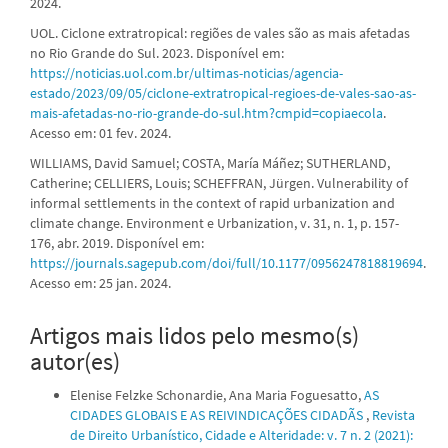
2024.
UOL. Ciclone extratropical: regiões de vales são as mais afetadas
no Rio Grande do Sul. 2023. Disponível em:
https://noticias.uol.com.br/ultimas-noticias/agencia-
estado/2023/09/05/ciclone-extratropical-regioes-de-vales-sao-as-
mais-afetadas-no-rio-grande-do-sul.htm?cmpid=copiaecola
.
Acesso em: 01 fev. 2024.
WILLIAMS, David Samuel; COSTA, María Máñez; SUTHERLAND,
Catherine; CELLIERS, Louis; SCHEFFRAN, Jürgen. Vulnerability of
informal settlements in the context of rapid urbanization and
climate change. Environment e Urbanization, v. 31, n. 1, p. 157-
176, abr. 2019. Disponível em:
https://journals.sagepub.com/doi/full/10.1177/0956247818819694
.
Acesso em: 25 jan. 2024.
Artigos mais lidos pelo mesmo(s)
autor(es)
Elenise Felzke Schonardie, Ana Maria Foguesatto,
AS
CIDADES GLOBAIS E AS REIVINDICAÇÕES CIDADÃS
,
Revista
de Direito Urbanístico, Cidade e Alteridade: v. 7 n. 2 (2021):