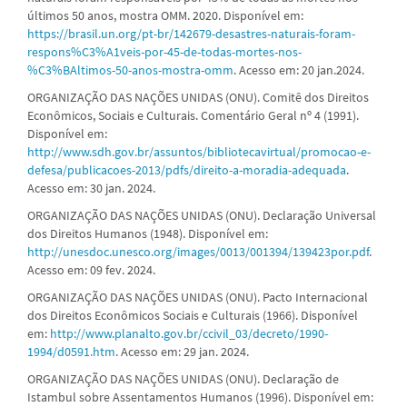
últimos 50 anos, mostra OMM. 2020. Disponível em:
https://brasil.un.org/pt-br/142679-desastres-naturais-foram-
respons%C3%A1veis-por-45-de-todas-mortes-nos-
%C3%BAltimos-50-anos-mostra-omm
. Acesso em: 20 jan.2024.
ORGANIZAÇÃO DAS NAÇÕES UNIDAS (ONU). Comitê dos Direitos
Econômicos, Sociais e Culturais. Comentário Geral nº 4 (1991).
Disponível em:
http://www.sdh.gov.br/assuntos/bibliotecavirtual/promocao-e-
defesa/publicacoes-2013/pdfs/direito-a-moradia-adequada
.
Acesso em: 30 jan. 2024.
ORGANIZAÇÃO DAS NAÇÕES UNIDAS (ONU). Declaração Universal
dos Direitos Humanos (1948). Disponível em:
http://unesdoc.unesco.org/images/0013/001394/139423por.pdf
.
Acesso em: 09 fev. 2024.
ORGANIZAÇÃO DAS NAÇÕES UNIDAS (ONU). Pacto Internacional
dos Direitos Econômicos Sociais e Culturais (1966). Disponível
em:
http://www.planalto.gov.br/ccivil_03/decreto/1990-
1994/d0591.htm
. Acesso em: 29 jan. 2024.
ORGANIZAÇÃO DAS NAÇÕES UNIDAS (ONU). Declaração de
Istambul sobre Assentamentos Humanos (1996). Disponível em: