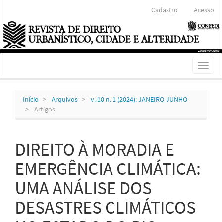
Navegação
Cadastro
Acesso
Principal
Conteúdo
principal
Barra
Lateral
Toggl
naviga
Início
Arquivos
v. 10 n. 1 (2024): JANEIRO-JUNHO
Artigos
DIREITO À MORADIA E
EMERGÊNCIA CLIMÁTICA:
UMA ANÁLISE DOS
DESASTRES CLIMÁTICOS