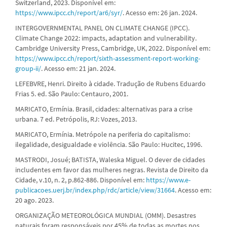
Switzerland, 2023. Disponível em:
https://www.ipcc.ch/report/ar6/syr/
. Acesso em: 26 jan. 2024.
INTERGOVERNMENTAL PANEL ON CLIMATE CHANGE (IPCC).
Climate Change 2022: impacts, adaptation and vulnerability.
Cambridge University Press, Cambridge, UK, 2022. Disponível em:
https://www.ipcc.ch/report/sixth-assessment-report-working-
group-ii/
. Acesso em: 21 jan. 2024.
LEFEBVRE, Henri. Direito à cidade. Tradução de Rubens Eduardo
Frias 5. ed. São Paulo: Centauro, 2001.
MARICATO, Ermínia. Brasil, cidades: alternativas para a crise
urbana. 7 ed. Petrópolis, RJ: Vozes, 2013.
MARICATO, Ermínia. Metrópole na periferia do capitalismo:
ilegalidade, desigualdade e violência. São Paulo: Hucitec, 1996.
MASTRODI, Josué; BATISTA, Waleska Miguel. O dever de cidades
includentes em favor das mulheres negras. Revista de Direito da
Cidade, v.10, n. 2, p.862-886. Disponível em:
https://www.e-
publicacoes.uerj.br/index.php/rdc/article/view/31664
. Acesso em:
20 ago. 2023.
ORGANIZAÇÃO METEOROLÓGICA MUNDIAL (OMM). Desastres
naturais foram responsáveis por 45% de todas as mortes nos