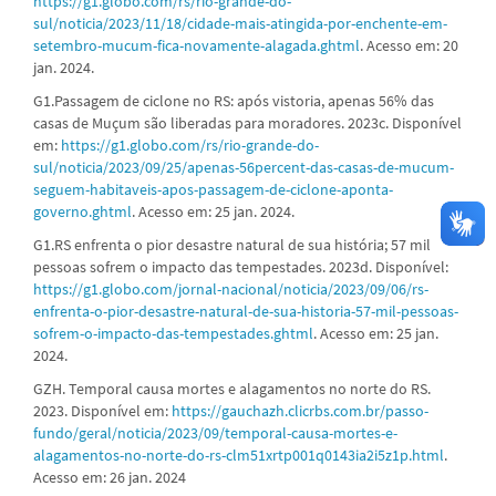
https://g1.globo.com/rs/rio-grande-do-
sul/noticia/2023/11/18/cidade-mais-atingida-por-enchente-em-
setembro-mucum-fica-novamente-alagada.ghtml
. Acesso em: 20
jan. 2024.
G1.Passagem de ciclone no RS: após vistoria, apenas 56% das
casas de Muçum são liberadas para moradores. 2023c. Disponível
em:
https://g1.globo.com/rs/rio-grande-do-
sul/noticia/2023/09/25/apenas-56percent-das-casas-de-mucum-
seguem-habitaveis-apos-passagem-de-ciclone-aponta-
governo.ghtml
. Acesso em: 25 jan. 2024.
G1.RS enfrenta o pior desastre natural de sua história; 57 mil
pessoas sofrem o impacto das tempestades. 2023d. Disponível:
https://g1.globo.com/jornal-nacional/noticia/2023/09/06/rs-
enfrenta-o-pior-desastre-natural-de-sua-historia-57-mil-pessoas-
sofrem-o-impacto-das-tempestades.ghtml
. Acesso em: 25 jan.
2024.
GZH. Temporal causa mortes e alagamentos no norte do RS.
2023. Disponível em:
https://gauchazh.clicrbs.com.br/passo-
fundo/geral/noticia/2023/09/temporal-causa-mortes-e-
alagamentos-no-norte-do-rs-clm51xrtp001q0143ia2i5z1p.html
.
Acesso em: 26 jan. 2024