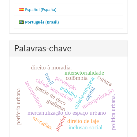
Español (España)
Português (Brasil)
Palavras-chave
direito à moradia.
intersetorialidade
brasil
cultura
prevenção
colômbia
cidade-empresa
cidade sustentável
tecnopolítica
gestão de risco
trabalho
capital
metropolização
periferia urbana
política urbana.
grafismo
mercantilização do espaço urbano
pnpdec
moradias.
direito de laje
inclusão social