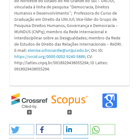
do Noroeste do Estado do Rio Grande do Sul – UNIJUÍ,
vinculada à linha de pesquisa “Democracia, Direitos
Humanos e Desenvolvimento”; Professora do Curso de
Graduação em Direito da UNIJUÍ; Vice-líder do Grupo de
Pesquisa Direitos Humanos, Governança e Democracia –
MUNDUS (CNPq); membro da Rede Internacional e
Interdisciplinar sobre as Desigualdades; membro da Rede
de Estudos de Direito das Relações Internacionais – ReDRI.
E-mail:
elenise.schonardie@unijui.edu.br
; Orc ID:
https://orcid.org/0000-0002-9240-5886
; CV:
http://lattes.cnpq.br/0918929438055294; ID Lattes:
0918929438055294.
0
0