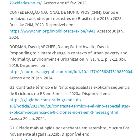
79-cidades-no-rs/
. Acesso em: 05 fev. 2023.
CONFEDERAÇÃO NACIONAL DE MUNICÍPIOS (CNM). Danos e
prejuízos causados por desastres no Brasil entre 2013 a 2023.
Brasília: CNM, 2023. Disponível em:
https://www.cnm.org.br/biblioteca/exibe/4943
. Acesso: 30 jan.
2024.
DODMAN, David; ARCHER, Diane; Satterthwaite, David.
Responding to climate change in contexts of urban poverty and
informality. Environment e Urbanization, v. 31, n. 1, p. 3-12, abr.
2019. Disponível em:
https://journals.sagepub.com/doi/full/10.1177/0956247819830004
.
Acesso em: 20 jan. 2024.
G1. Contraste térmico e El Niño: especialistas explicam sequência
de 9 ciclones no RS em 3 meses. 2023a. Disponível em:
https://g1.globo.com/rs/rio-grande-do-
sul/noticia/2023/09/28/contraste-termico-e-el-nino-especialistas-
explicam-sequencia-de-9-ciclones-no-rs-em-3-meses.ghtml
.
Acesso 20 jan. 2024.
G1. Cidade mais atingida por enchente em setembro, Muçum fica
novamente alagada. 2023b. Disponível em: