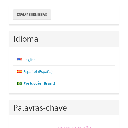
Enviar
ENVIAR SUBMISSÃO
Submissão
Idioma
English
Español (España)
Português (Brasil)
Palavras-chave
metropolização