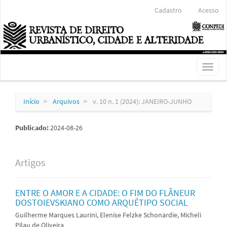
Navegação
Cadastro
Acesso
Principal
Conteúdo
principal
Barra
Lateral
Toggl
naviga
Início
Arquivos
v. 10 n. 1 (2024): JANEIRO-JUNHO
Publicado:
2024-08-26
Artigos
ENTRE O AMOR E A CIDADE: O FIM DO FLÂNEUR
DOSTOIEVSKIANO COMO ARQUÉTIPO SOCIAL
Guilherme Marques Laurini, Elenise Felzke Schonardie, Micheli
Pilau de Oliveira