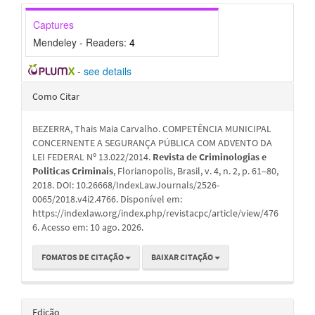
Captures
Mendeley - Readers:
4
-
see details
Detalhes
Como Citar
do
BEZERRA, Thais Maia Carvalho. COMPETÊNCIA MUNICIPAL
artigo
CONCERNENTE A SEGURANÇA PÚBLICA COM ADVENTO DA
LEI FEDERAL Nº 13.022/2014.
Revista de Criminologias e
Politicas Criminais
, Florianopolis, Brasil, v. 4, n. 2, p. 61–80,
2018. DOI: 10.26668/IndexLawJournals/2526-
0065/2018.v4i2.4766. Disponível em:
https://indexlaw.org/index.php/revistacpc/article/view/476
6. Acesso em: 10 ago. 2026.
FOMATOS DE CITAÇÃO
BAIXAR CITAÇÃO
Edição