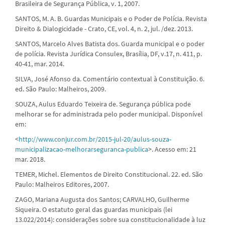
Brasileira de Segurança Pública, v. 1, 2007.
SANTOS, M. A. B. Guardas Municipais e o Poder de Polícia. Revista
Direito & Dialogicidade - Crato, CE, vol. 4, n. 2, jul. /dez. 2013.
SANTOS, Marcelo Alves Batista dos. Guarda municipal e o poder
de polícia. Revista Jurídica Consulex, Brasília, DF, v.17, n. 411, p.
40-41, mar. 2014.
SILVA, José Afonso da. Comentário contextual à Constituição. 6.
ed. São Paulo: Malheiros, 2009.
SOUZA, Aulus Eduardo Teixeira de. Segurança pública pode
melhorar se for administrada pelo poder municipal. Disponível
em:
<
http://www.conjur.com.br/2015-jul-20/aulus-souza-
municipalizacao-melhorarseguranca-publica
>. Acesso em: 21
mar. 2018.
TEMER, Michel. Elementos de Direito Constitucional. 22. ed. São
Paulo: Malheiros Editores, 2007.
ZAGO, Mariana Augusta dos Santos; CARVALHO, Guilherme
Siqueira. O estatuto geral das guardas municipais (lei
13.022/2014): considerações sobre sua constitucionalidade à luz