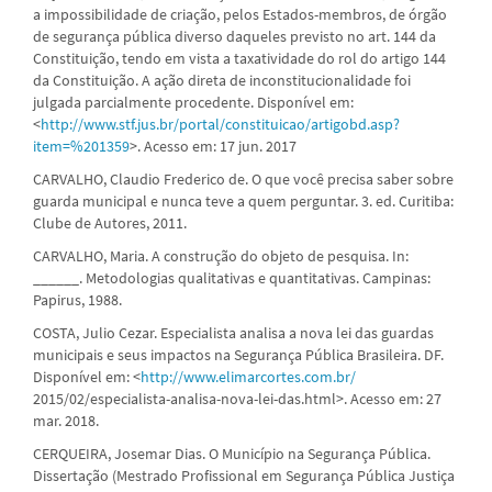
a impossibilidade de criação, pelos Estados-membros, de órgão
de segurança pública diverso daqueles previsto no art. 144 da
Constituição, tendo em vista a taxatividade do rol do artigo 144
da Constituição. A ação direta de inconstitucionalidade foi
julgada parcialmente procedente. Disponível em:
<
http://www.stf.jus.br/portal/constituicao/artigobd.asp?
item=%201359
>. Acesso em: 17 jun. 2017
CARVALHO, Claudio Frederico de. O que você precisa saber sobre
guarda municipal e nunca teve a quem perguntar. 3. ed. Curitiba:
Clube de Autores, 2011.
CARVALHO, Maria. A construção do objeto de pesquisa. In:
______. Metodologias qualitativas e quantitativas. Campinas:
Papirus, 1988.
COSTA, Julio Cezar. Especialista analisa a nova lei das guardas
municipais e seus impactos na Segurança Pública Brasileira. DF.
Disponível em: <
http://www.elimarcortes.com.br/
2015/02/especialista-analisa-nova-lei-das.html>. Acesso em: 27
mar. 2018.
CERQUEIRA, Josemar Dias. O Município na Segurança Pública.
Dissertação (Mestrado Profissional em Segurança Pública Justiça