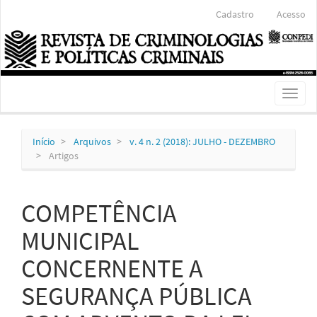
Navegação
Cadastro
Acesso
Principal
Conteúdo
principal
Barra
Lateral
Toggl
naviga
Início
Arquivos
v. 4 n. 2 (2018): JULHO - DEZEMBRO
Artigos
COMPETÊNCIA
MUNICIPAL
CONCERNENTE A
SEGURANÇA PÚBLICA