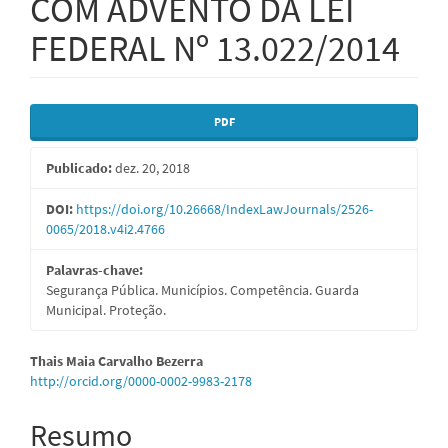
COM ADVENTO DA LEI
FEDERAL Nº 13.022/2014
Barra
PDF
lateral
Publicado:
dez. 20, 2018
de
artigos
DOI:
https://doi.org/10.26668/IndexLawJournals/2526-
0065/2018.v4i2.4766
Palavras-chave:
Segurança Pública. Municípios. Competência. Guarda
Municipal. Proteção.
Conteúdo
Thais Maia Carvalho Bezerra
http://orcid.org/0000-0002-9983-2178
do
artigo
Resumo