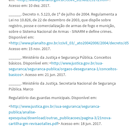
Acesso em: 10 dez. 2017.
______. Decreto n. 5.123, de 1º de julho de 2004. Regulamenta a
Lei no 10.826, de 22 de dezembro de 2003, que dispõe sobre
registro, posse e comercialização de armas de fogo e munição,
sobre o Sistema Nacional de Armas - SINARM e define crimes.
Disponível em:
<
http://www.planalto.gov.br/ccivil_03/_ato20042006/2004/decreto/d
Acesso em: 15 nov. 2017.
______. Ministério da Justiça e Segurança Pública. Conceitos
básicos. Disponível em: <
http://www.justica.gov.br/sua-
seguranca/seguranca-publica/orgaos-deseguranca-1/conceitos-
basicos
>. Acesso em: 21 jun. 2017.
______. Ministério da Justiça. Secretaria Nacional de Segurança
Pública. Marco
Regulatório das guardas municipais. Disponível em:
<
http://www.justica.gov.br/sua-seguranca/seguranca-
publica/analise-
epesquisa/download/outras_publicacoes/pagina-3/21nova-
cartilha-gm-revisaotalles.pdf
> Acesso em: 18 jun. 2017.