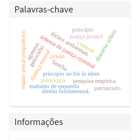
Palavras-chave
princípio
discurso crítico
ilícitos ambientais.
estado penal-psiquiátrico
sistema de justiça criminal
justiça juvenil
controle
agressor.
genocídio
doença mental
prisão
família
princípio ne bis in idem
psicologia
pesquisa empírica.
realismo de esquerda
patriarcado
direito fundamental.
Informações