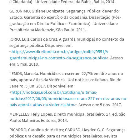
e Cidadania) - Universidade Federal da Bahia, Bahia, 2014.
GERONIMO, Gislene Donizette. Segurança Pública: dever do
Estado. Garantia do exercício da cidadania. Dissertação (Pós-
graduação em Direito Político e Econômico) - Universidade
Presbiteriana Mackenzie, São Paulo, 2011.
IORIO, Luiz Carlos da Cruz. A guarda municipal no contexto da
segurança pública. Disponível em:
<
https://www.direitonet.com.br/artigos/exibir/9551/A-
guardamunicipal-no-contexto-da-seguranca-publica
>. Acesso
em: 5 mai. 2018.
LEMOS, Marcela. Homicídios cresceram 22,7% em dez anos no
país, aponta Atlas da Violência. Uol notícias cotidiano. Rio de
Janeiro, 5 jun. 2017. Disponível em:
<
https://noticias.uol.com.br/cotidiano/ultimas-
noticias/2017/06/05/homicidioscresceram-227-em-dez-anos-no-
pais-aponta-atlas-da-violencia.htm
>. Acesso em: 5 nov. 2017.
MEIRELLES, Hely Lopes. Direito municipal brasileiro. 17. ed. São
Paulo: Malheiros Editores, 2014.
RICARDO, Carolina de Mattos; CARUSO, Haydee G. C. Segurança
pública: um desafio para os municípios brasileiros. Revista