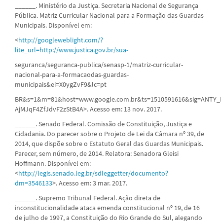
______. Ministério da Justiça. Secretaria Nacional de Segurança
Pública. Matriz Curricular Nacional para a Formação das Guardas
Municipais. Disponível em:
<
http://googleweblight.com/?
lite_url=http://www.justica.gov.br/sua-
seguranca/seguranca-publica/senasp-1/matriz-curricular-
nacional-para-a-formacaodas-guardas-
municipais&ei=X0ygZvF9&lc=pt
BR&s=1&m=81&host=www.google.com.br&ts=1510591616&sig=ANTY
AjMJqF4ZfJdvF2zStB4A>. Acesso em: 13 nov. 2017.
______. Senado Federal. Comissão de Constituição, Justiça e
Cidadania. Do parecer sobre o Projeto de Lei da Câmara nº 39, de
2014, que dispõe sobre o Estatuto Geral das Guardas Municipais.
Parecer, sem número, de 2014. Relatora: Senadora Gleisi
Hoffmann. Disponível em:
<
http://legis.senado.leg.br/sdleggetter/documento?
dm=3546133
>. Acesso em: 3 mar. 2017.
______. Supremo Tribunal Federal. Ação direta de
inconstitucionalidade ataca emenda constitucional nº 19, de 16
de julho de 1997, a Constituição do Rio Grande do Sul, alegando