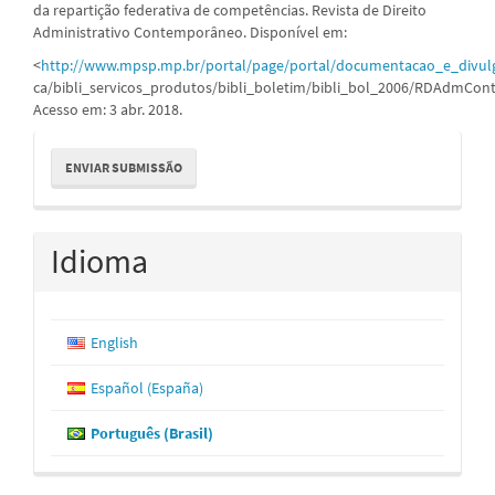
da repartição federativa de competências. Revista de Direito
Administrativo Contemporâneo. Disponível em:
<
http://www.mpsp.mp.br/portal/page/portal/documentacao_e_divulg
ca/bibli_servicos_produtos/bibli_boletim/bibli_bol_2006/RDAdmCont
Acesso em: 3 abr. 2018.
Enviar
ENVIAR SUBMISSÃO
Submissão
Idioma
English
Español (España)
Português (Brasil)