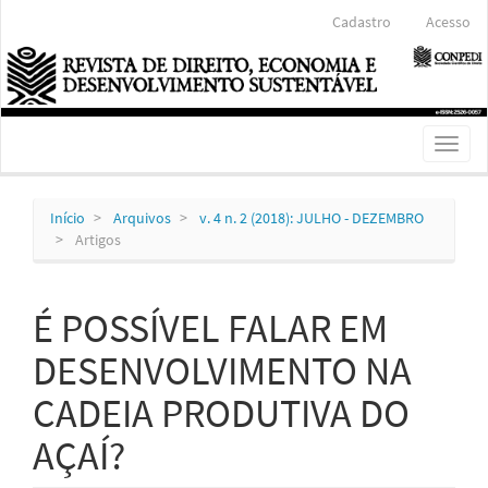
Navegação
Cadastro
Acesso
Principal
Conteúdo
principal
Barra
Lateral
Toggl
naviga
Início
Arquivos
v. 4 n. 2 (2018): JULHO - DEZEMBRO
Artigos
É POSSÍVEL FALAR EM
DESENVOLVIMENTO NA
CADEIA PRODUTIVA DO
AÇAÍ?