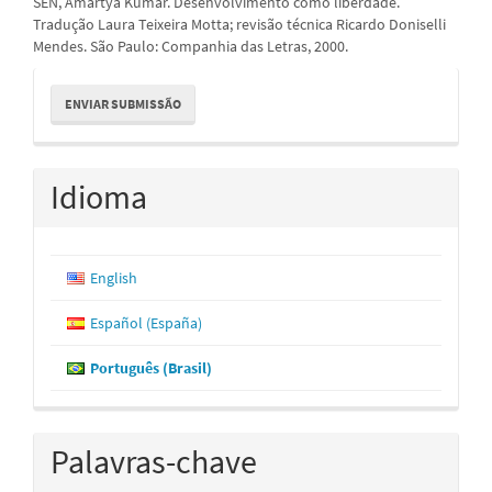
SEN, Amartya Kumar. Desenvolvimento como liberdade.
Tradução Laura Teixeira Motta; revisão técnica Ricardo Doniselli
Mendes. São Paulo: Companhia das Letras, 2000.
Enviar
ENVIAR SUBMISSÃO
Submissão
Idioma
English
Español (España)
Português (Brasil)
Palavras-chave