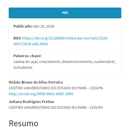
Barra
PDF
lateral
Publicado:
dez 20, 2018
de
artigos
DOI:
https://doi.org/10.26668/IndexLawJournals/2526-
0057/2018.v4i2.4993
Palavras-chave:
cadeia do açaí, crescimento, desenvolvimento, sustentável,
includente.
Conteúdo
Otávio Bruno da Silva Ferreira
CENTRO UNIVERSITÁRIO DO ESTADO DO PARÁ - CESUPA
do
http://orcid.org/0000-0002-4605-2899
artigo
Juliana Rodrigues Freitas
CENTRO UNIVERSITÁRIO DO ESTADO DO PARÁ - CESUPA
principal
Resumo