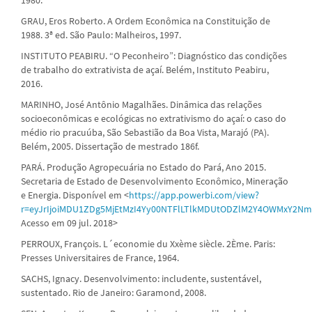
GRAU, Eros Roberto. A Ordem Econômica na Constituição de
1988. 3ª ed. São Paulo: Malheiros, 1997.
INSTITUTO PEABIRU. “O Peconheiro”: Diagnóstico das condições
de trabalho do extrativista de açaí. Belém, Instituto Peabiru,
2016.
MARINHO, José Antônio Magalhães. Dinâmica das relações
socioeconômicas e ecológicas no extrativismo do açaí: o caso do
médio rio pracuúba, São Sebastião da Boa Vista, Marajó (PA).
Belém, 2005. Dissertação de mestrado 186f.
PARÁ. Produção Agropecuária no Estado do Pará, Ano 2015.
Secretaria de Estado de Desenvolvimento Econômico, Mineração
e Energia. Disponível em <
https://app.powerbi.com/view?
r=eyJrIjoiMDU1ZDg5MjEtMzI4Yy00NTFlLTlkMDUtODZlM2Y4OWMxY2N
Acesso em 09 jul. 2018>
PERROUX, François. L´economie du Xxème siècle. 2Ème. Paris:
Presses Universitaires de France, 1964.
SACHS, Ignacy. Desenvolvimento: includente, sustentável,
sustentado. Rio de Janeiro: Garamond, 2008.