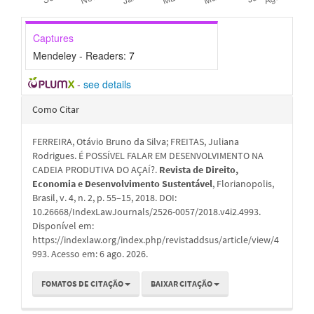
Captures
Mendeley - Readers:
7
-
see details
Detalhes
Como Citar
do
FERREIRA, Otávio Bruno da Silva; FREITAS, Juliana
artigo
Rodrigues. É POSSÍVEL FALAR EM DESENVOLVIMENTO NA
CADEIA PRODUTIVA DO AÇAÍ?.
Revista de Direito,
Economia e Desenvolvimento Sustentável
, Florianopolis,
Brasil, v. 4, n. 2, p. 55–15, 2018. DOI:
10.26668/IndexLawJournals/2526-0057/2018.v4i2.4993.
Disponível em:
https://indexlaw.org/index.php/revistaddsus/article/view/4
993. Acesso em: 6 ago. 2026.
FOMATOS DE CITAÇÃO
BAIXAR CITAÇÃO