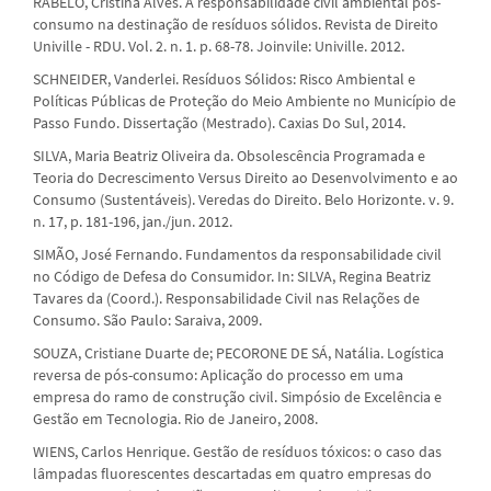
RABELO, Cristina Alves. A responsabilidade civil ambiental pós-
consumo na destinação de resíduos sólidos. Revista de Direito
Univille - RDU. Vol. 2. n. 1. p. 68-78. Joinvile: Univille. 2012.
SCHNEIDER, Vanderlei. Resíduos Sólidos: Risco Ambiental e
Políticas Públicas de Proteção do Meio Ambiente no Município de
Passo Fundo. Dissertação (Mestrado). Caxias Do Sul, 2014.
SILVA, Maria Beatriz Oliveira da. Obsolescência Programada e
Teoria do Decrescimento Versus Direito ao Desenvolvimento e ao
Consumo (Sustentáveis). Veredas do Direito. Belo Horizonte. v. 9.
n. 17, p. 181-196, jan./jun. 2012.
SIMÃO, José Fernando. Fundamentos da responsabilidade civil
no Código de Defesa do Consumidor. In: SILVA, Regina Beatriz
Tavares da (Coord.). Responsabilidade Civil nas Relações de
Consumo. São Paulo: Saraiva, 2009.
SOUZA, Cristiane Duarte de; PECORONE DE SÁ, Natália. Logística
reversa de pós-consumo: Aplicação do processo em uma
empresa do ramo de construção civil. Simpósio de Excelência e
Gestão em Tecnologia. Rio de Janeiro, 2008.
WIENS, Carlos Henrique. Gestão de resíduos tóxicos: o caso das
lâmpadas fluorescentes descartadas em quatro empresas do