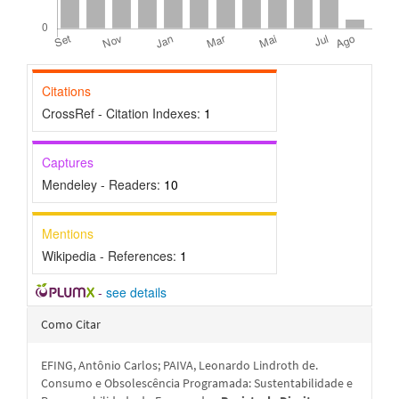
Citations
CrossRef - Citation Indexes:
1
Captures
Mendeley - Readers:
10
Mentions
Wikipedia - References:
1
-
see details
Detalhes
Como Citar
do
EFING, Antônio Carlos; PAIVA, Leonardo Lindroth de.
artigo
Consumo e Obsolescência Programada: Sustentabilidade e