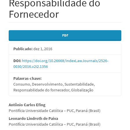
Responsabilidade do
Fornecedor
Barra
PDF
lateral
Publicado:
dez 1, 2016
de
artigos
DOI:
https://doi.org/10.26668/IndexLawJournals/2526-
0030/2016.v2i2.1356
Palavras-chave:
Consumo, Desenvolvimento, Sustentabilidade,
Responsabilidade do fornecedor, Globalização
Conteúdo
Antônio Carlos Efing
Pontifícia Universidade Católica – PUC, Paraná (Brasil)
do
Leonardo Lindroth de Paiva
artigo
Pontifícia Universidade Católica – PUC, Paraná (Brasil)