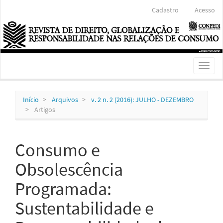
Navegação
Cadastro
Acesso
Principal
Conteúdo
principal
Barra
Lateral
Toggl
naviga
Início
Arquivos
v. 2 n. 2 (2016): JULHO - DEZEMBRO
Artigos
Consumo e
Obsolescência
Programada:
Sustentabilidade e