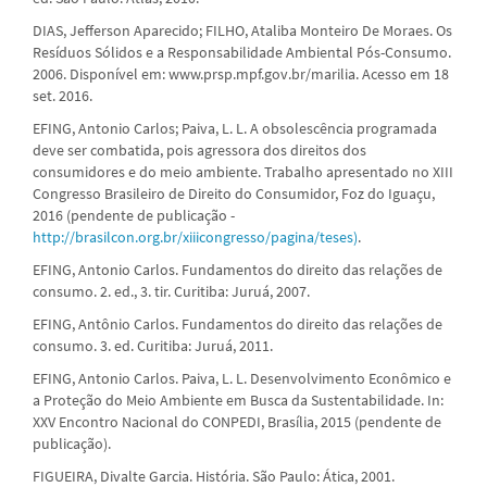
DIAS, Jefferson Aparecido; FILHO, Ataliba Monteiro De Moraes. Os
Resíduos Sólidos e a Responsabilidade Ambiental Pós-Consumo.
2006. Disponível em: www.prsp.mpf.gov.br/marilia. Acesso em 18
set. 2016.
EFING, Antonio Carlos; Paiva, L. L. A obsolescência programada
deve ser combatida, pois agressora dos direitos dos
consumidores e do meio ambiente. Trabalho apresentado no XIII
Congresso Brasileiro de Direito do Consumidor, Foz do Iguaçu,
2016 (pendente de publicação -
http://brasilcon.org.br/xiiicongresso/pagina/teses)
.
EFING, Antonio Carlos. Fundamentos do direito das relações de
consumo. 2. ed., 3. tir. Curitiba: Juruá, 2007.
EFING, Antônio Carlos. Fundamentos do direito das relações de
consumo. 3. ed. Curitiba: Juruá, 2011.
EFING, Antonio Carlos. Paiva, L. L. Desenvolvimento Econômico e
a Proteção do Meio Ambiente em Busca da Sustentabilidade. In:
XXV Encontro Nacional do CONPEDI, Brasília, 2015 (pendente de
publicação).
FIGUEIRA, Divalte Garcia. História. São Paulo: Ática, 2001.