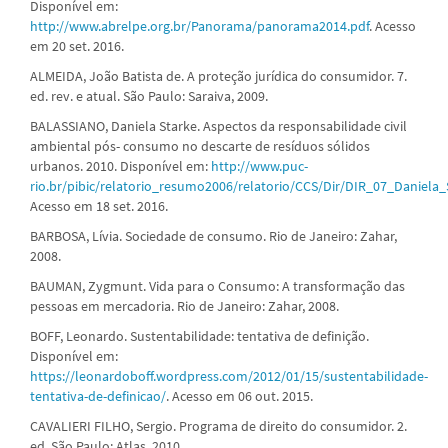
Disponível em:
http://www.abrelpe.org.br/Panorama/panorama2014.pdf
. Acesso
em 20 set. 2016.
ALMEIDA, João Batista de. A proteção jurídica do consumidor. 7.
ed. rev. e atual. São Paulo: Saraiva, 2009.
BALASSIANO, Daniela Starke. Aspectos da responsabilidade civil
ambiental pós- consumo no descarte de resíduos sólidos
urbanos. 2010. Disponível em:
http://www.puc-
rio.br/pibic/relatorio_resumo2006/relatorio/CCS/Dir/DIR_07_Daniela_
Acesso em 18 set. 2016.
BARBOSA, Lívia. Sociedade de consumo. Rio de Janeiro: Zahar,
2008.
BAUMAN, Zygmunt. Vida para o Consumo: A transformação das
pessoas em mercadoria. Rio de Janeiro: Zahar, 2008.
BOFF, Leonardo. Sustentabilidade: tentativa de definição.
Disponível em:
https://leonardoboff.wordpress.com/2012/01/15/sustentabilidade-
tentativa-de-definicao/
. Acesso em 06 out. 2015.
CAVALIERI FILHO, Sergio. Programa de direito do consumidor. 2.
ed. São Paulo: Atlas, 2010.