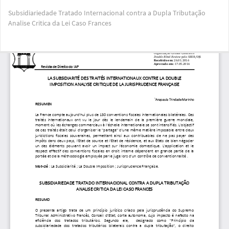
Voltar
Subsidiariedade Tratado Internacional contra a Dupla Tributação
aos
Analise Critica da Lei Caso Frances
Detalhes
do
Artigo
Bai
Ba
PD