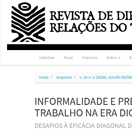
Navegação
Principal
Conteúdo
principal
Barra
Lateral
Indexlaw
Atual
Arquivos
Sobre
B
Início
Arquivos
v. 10 n. 2 (2024): JULHO-DEZ
INFORMALIDADE E PR
TRABALHO NA ERA DIG
DESAFIOS À EFICÁCIA DIAGONAL 