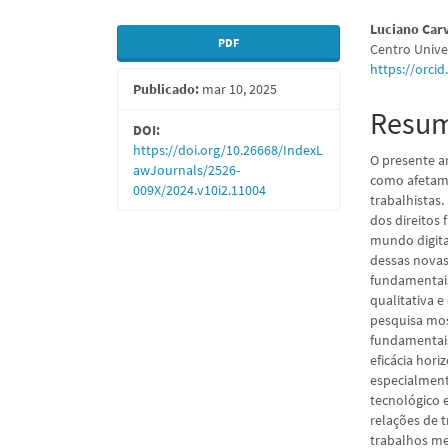
Barra
Conte
Luciano Car
PDF
Centro Unive
lateral
do
https://orci
Publicado:
mar 10, 2025
de
artigo
Resu
artigos
princi
DOI:
https://doi.org/10.26668/IndexL
O presente a
awJournals/2526-
como afetam 
009X/2024.v10i2.11004
trabalhistas.
dos direitos
mundo digita
dessas novas
fundamentais
qualitativa e
pesquisa mos
fundamentais,
eficácia hori
especialment
tecnológico 
relações de 
trabalhos me