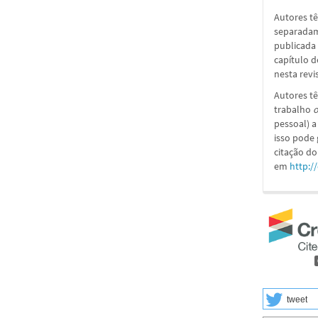
Autores tê
separadame
publicada 
capítulo d
nesta revi
Autores tê
trabalho
o
pessoal) a
isso pode
citação do
em
http:/
tweet