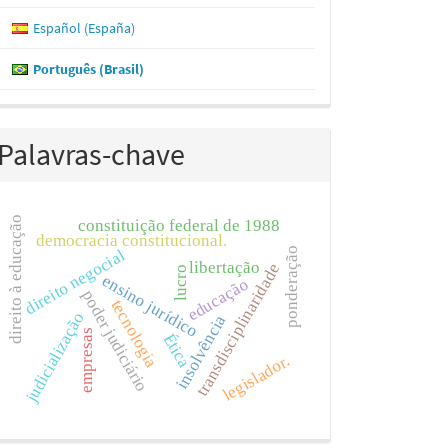
Español (España)
Português (Brasil)
Palavras-chave
direito à educação
constituição federal de 1988
democracia constitucional.
ponderação
direito negocial
libertação
transdisciplinaridade
lucro
ensino jurídico
educação
poder judiciário
tecnologia
judicialização
insolvência
empresas
Ética
legislador.