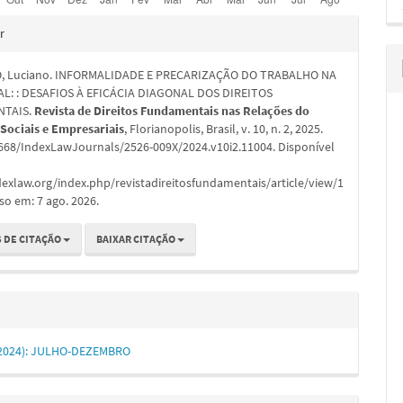
hes
r
, Luciano. INFORMALIDADE E PRECARIZAÇÃO DO TRABALHO NA
AL: : DESAFIOS À EFICÁCIA DIAGONAL DOS DIREITOS
TAIS.
Revista de Direitos Fundamentais nas Relações do
 Sociais e Empresariais
, Florianopolis, Brasil, v. 10, n. 2, 2025.
6668/IndexLawJournals/2526-009X/2024.v10i2.11004. Disponível
dexlaw.org/index.php/revistadireitosfundamentais/article/view/1
so em: 7 ago. 2026.
 DE CITAÇÃO
BAIXAR CITAÇÃO
2 (2024): JULHO-DEZEMBRO