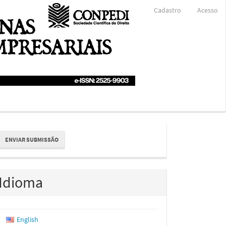
Cadastro
Acesso
nviar
ENVIAR SUBMISSÃO
ubmissão
Idioma
English