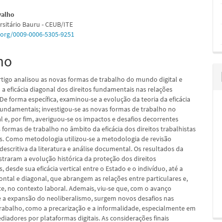
údo
valho
rsitário Bauru - CEUB/ITE
d.org/0009-0006-5305-9251
mo
pal
rtigo analisou as novas formas de trabalho do mundo digital e
a eficácia diagonal dos direitos fundamentais nas relações
 De forma específica, examinou-se a evolução da teoria da eficácia
 fundamentais; investigou-se as novas formas de trabalho no
l e, por fim, averiguou-se os impactos e desafios decorrentes
 formas de trabalho no âmbito da eficácia dos direitos trabalhistas
. Como metodologia utilizou-se a metodologia de revisão
 descritiva da literatura e análise documental. Os resultados da
traram a evolução histórica da proteção dos direitos
 desde sua eficácia vertical entre o Estado e o indivíduo, até a
zontal e diagonal, que abrangem as relações entre particulares e,
e, no contexto laboral. Ademais, viu-se que, com o avanço
e a expansão do neoliberalismo, surgem novos desafios nas
trabalho, como a precarização e a informalidade, especialmente em
diadores por plataformas digitais. As considerações finais