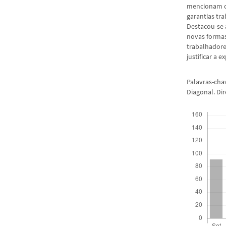
mencionam co
garantias tr
Destacou-se 
novas formas
trabalhadores
justificar a 
Palavras-chav
Diagonal. Di
Downloads