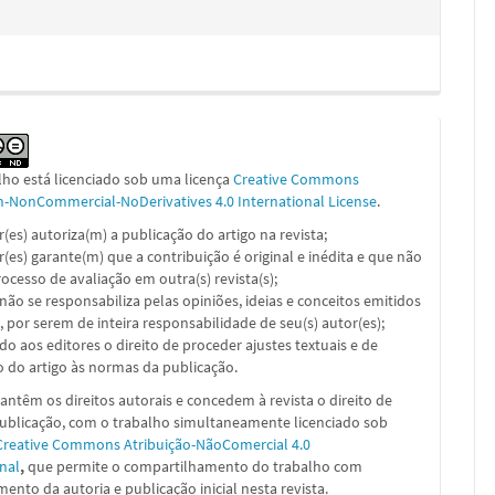
lho está licenciado sob uma licença
Creative Commons
on-NonCommercial-NoDerivatives 4.0 International License
.
or(es) autoriza(m) a publicação do artigo na revista;
or(es) garante(m) que a contribuição é original e inédita e que não
ocesso de avaliação em outra(s) revista(s);
a não se responsabiliza pelas opiniões, ideias e conceitos emitidos
, por serem de inteira responsabilidade de seu(s) autor(es);
ado aos editores o direito de proceder ajustes textuais e de
 do artigo às normas da publicação.
ntêm os direitos autorais e concedem à revista o direito de
publicação, com o trabalho simultaneamente licenciado sob
Creative Commons Atribuição-NãoComercial 4.0
nal
,
que permite o compartilhamento do trabalho com
ento da autoria e publicação inicial nesta revista.