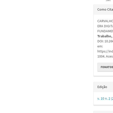
Detal
Como Cita
do
CARVALHO
artigo
ERA DIGIT
FUNDAMEN
Trabalho,
DOI: 10.2
em:
https://in
1004. Aces
FOMATOS
Edição
v. 10 n. 