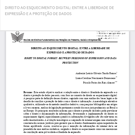
Voltar
DIREITO AO ESQUECIMENTO DIGITAL: ENTRE A LIBERDADE DE
aos
EXPRESSÃO E A PROTEÇÃO DE DADOS
Detalhes
do
Artigo
Bai
Ba
PD