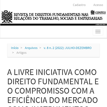
Navegação
Cadastro
Acesso
Principal
Conteúdo
principal
Barra
Lateral
Toggl
naviga
Início
Arquivos
v. 8 n. 2 (2022): JULHO-DEZEMBRO
Artigos
A LIVRE INICIATIVA COMO
DIREITO FUNDAMENTAL E
O COMPROMISSO COM A
EFICIÊNCIA DO MERCADO