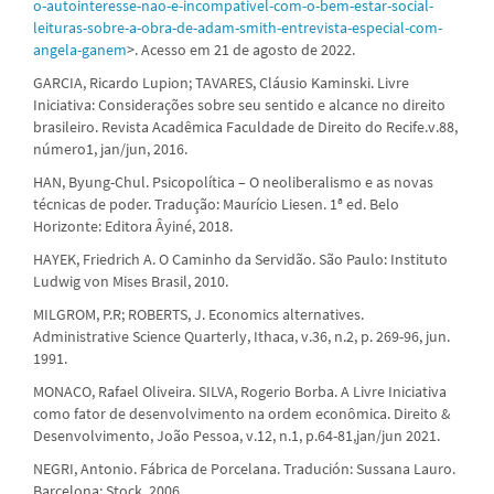
o-autointeresse-nao-e-incompativel-com-o-bem-estar-social-
leituras-sobre-a-obra-de-adam-smith-entrevista-especial-com-
angela-ganem
>. Acesso em 21 de agosto de 2022.
GARCIA, Ricardo Lupion; TAVARES, Cláusio Kaminski. Livre
Iniciativa: Considerações sobre seu sentido e alcance no direito
brasileiro. Revista Acadêmica Faculdade de Direito do Recife.v.88,
número1, jan/jun, 2016.
HAN, Byung-Chul. Psicopolítica – O neoliberalismo e as novas
técnicas de poder. Tradução: Maurício Liesen. 1ª ed. Belo
Horizonte: Editora Âyiné, 2018.
HAYEK, Friedrich A. O Caminho da Servidão. São Paulo: Instituto
Ludwig von Mises Brasil, 2010.
MILGROM, P.R; ROBERTS, J. Economics alternatives.
Administrative Science Quarterly, Ithaca, v.36, n.2, p. 269-96, jun.
1991.
MONACO, Rafael Oliveira. SILVA, Rogerio Borba. A Livre Iniciativa
como fator de desenvolvimento na ordem econômica. Direito &
Desenvolvimento, João Pessoa, v.12, n.1, p.64-81,jan/jun 2021.
NEGRI, Antonio. Fábrica de Porcelana. Tradución: Sussana Lauro.
Barcelona: Stock, 2006.