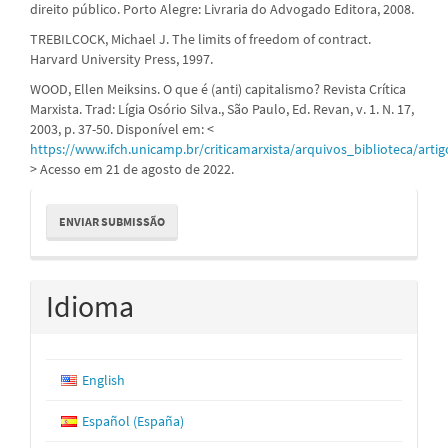
direito público. Porto Alegre: Livraria do Advogado Editora, 2008.
TREBILCOCK, Michael J. The limits of freedom of contract.
Harvard University Press, 1997.
WOOD, Ellen Meiksins. O que é (anti) capitalismo? Revista Crítica
Marxista. Trad: Lígia Osório Silva., São Paulo, Ed. Revan, v. 1. N. 17,
2003, p. 37-50. Disponível em: <
https://www.ifch.unicamp.br/criticamarxista/arquivos_biblioteca/artig
> Acesso em 21 de agosto de 2022.
Enviar
ENVIAR SUBMISSÃO
Submissão
Idioma
English
Español (España)