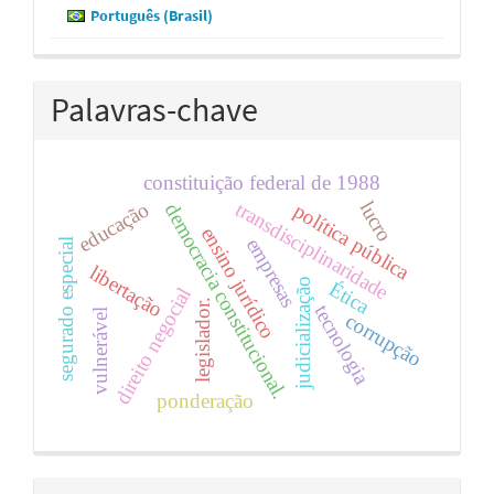
Português (Brasil)
Palavras-chave
constituição federal de 1988
lucro
transdisciplinaridade
educação
política pública
democracia constitucional.
ensino jurídico
empresas
segurado especial
libertação
judicialização
Ética
direito negocial
legislador.
tecnologia
vulnerável
corrupção
ponderação