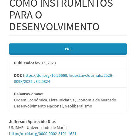
COMO INSTRUMENTOS
PARA O
DESENVOLVIMENTO
Barra
PDF
lateral
Publicado:
fev 15, 2023
de
artigos
DOI:
https://doi.org/10.26668/IndexLawJournals/2526-
009X/2022.v8i2.9324
Palavras-chave:
Ordem Econômica, Livre Iniciativa, Economia de Mercado,
Desenvolvimento Nacional, Neoliberalismo
Conteúdo
Jefferson Aparecido Dias
UNIMAR - Universidade de Marília
do
http://orcid.org/0000-0002-3101-1621