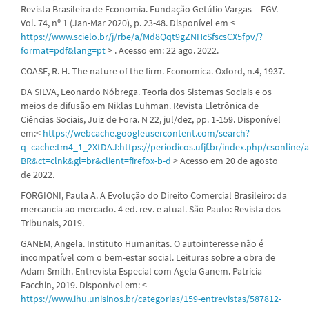
Revista Brasileira de Economia. Fundação Getúlio Vargas – FGV.
Vol. 74, nº 1 (Jan-Mar 2020), p. 23-48. Disponível em <
https://www.scielo.br/j/rbe/a/Md8Qqt9gZNHcSfscsCX5fpv/?
format=pdf&lang=pt
> . Acesso em: 22 ago. 2022.
COASE, R. H. The nature of the firm. Economica. Oxford, n.4, 1937.
DA SILVA, Leonardo Nóbrega. Teoria dos Sistemas Sociais e os
meios de difusão em Niklas Luhman. Revista Eletrônica de
Ciências Sociais, Juiz de Fora. N 22, jul/dez, pp. 1-159. Disponível
em:<
https://webcache.googleusercontent.com/search?
q=cache:tm4_1_2XtDAJ:https://periodicos.ufjf.br/index.php/csonline/
BR&ct=clnk&gl=br&client=firefox-b-d
> Acesso em 20 de agosto
de 2022.
FORGIONI, Paula A. A Evolução do Direito Comercial Brasileiro: da
mercancia ao mercado. 4 ed. rev. e atual. São Paulo: Revista dos
Tribunais, 2019.
GANEM, Angela. Instituto Humanitas. O autointeresse não é
incompatível com o bem-estar social. Leituras sobre a obra de
Adam Smith. Entrevista Especial com Agela Ganem. Patricia
Facchin, 2019. Disponível em: <
https://www.ihu.unisinos.br/categorias/159-entrevistas/587812-