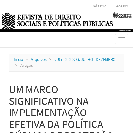
Navegação
Cadastro
Acesso
Principal
Conteúdo
principal
Barra
Lateral
Toggl
naviga
Início
Arquivos
v. 9 n. 2 (2023): JULHO - DEZEMBRO
Artigos
UM MARCO
SIGNIFICATIVO NA
IMPLEMENTAÇÃO
EFETIVA DA POLÍTICA