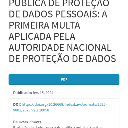
PÚBLICA DE PROTEÇÃO
DE DADOS PESSOAIS: A
PRIMEIRA MULTA
APLICADA PELA
AUTORIDADE NACIONAL
DE PROTEÇÃO DE DADOS
Barra
PDF
lateral
Publicado:
fev. 15, 2024
de
artigos
DOI:
https://doi.org/10.26668/IndexLawJournals/2525-
9881/2023.v9i2.10058
Palavras-chave:
Proteção de dados pessoais, política pública, caráter