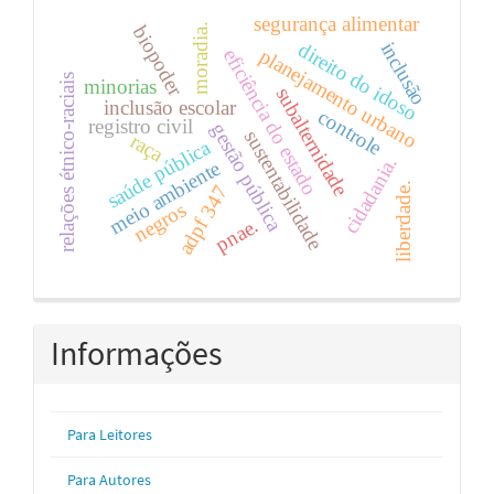
segurança alimentar
moradia.
biopoder
inclusão
direito do idoso
planejamento urbano
eficiência do estado
relações étnico-raciais
minorias
subalternidade
inclusão escolar
controle
registro civil
gestão pública
sustentabilidade
raça
saúde pública
cidadania.
meio ambiente
liberdade.
adpf 347
negros
pnae.
Informações
Para Leitores
Para Autores