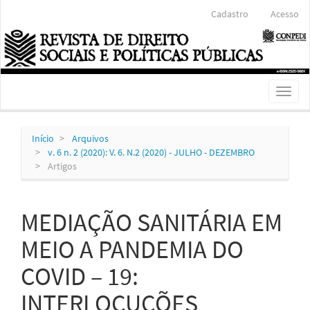
Navegação
Cadastro
Acesso
Principal
Conteúdo
principal
Barra
Lateral
Toggl
naviga
Início
Arquivos
v. 6 n. 2 (2020): V. 6. N.2 (2020) - JULHO - DEZEMBRO
Artigos
MEDIAÇÃO SANITÁRIA EM
MEIO A PANDEMIA DO
COVID – 19:
INTERLOCUÇÕES