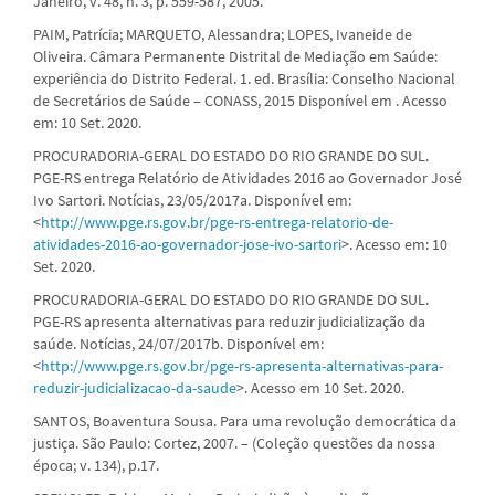
Janeiro, v. 48, n. 3, p. 559-587, 2005.
PAIM, Patrícia; MARQUETO, Alessandra; LOPES, Ivaneide de
Oliveira. Câmara Permanente Distrital de Mediação em Saúde:
experiência do Distrito Federal. 1. ed. Brasília: Conselho Nacional
de Secretários de Saúde – CONASS, 2015 Disponível em . Acesso
em: 10 Set. 2020.
PROCURADORIA-GERAL DO ESTADO DO RIO GRANDE DO SUL.
PGE-RS entrega Relatório de Atividades 2016 ao Governador José
Ivo Sartori. Notícias, 23/05/2017a. Disponível em:
<
http://www.pge.rs.gov.br/pge-rs-entrega-relatorio-de-
atividades-2016-ao-governador-jose-ivo-sartori
>. Acesso em: 10
Set. 2020.
PROCURADORIA-GERAL DO ESTADO DO RIO GRANDE DO SUL.
PGE-RS apresenta alternativas para reduzir judicialização da
saúde. Notícias, 24/07/2017b. Disponível em:
<
http://www.pge.rs.gov.br/pge-rs-apresenta-alternativas-para-
reduzir-judicializacao-da-saude
>. Acesso em 10 Set. 2020.
SANTOS, Boaventura Sousa. Para uma revolução democrática da
justiça. São Paulo: Cortez, 2007. – (Coleção questões da nossa
época; v. 134), p.17.