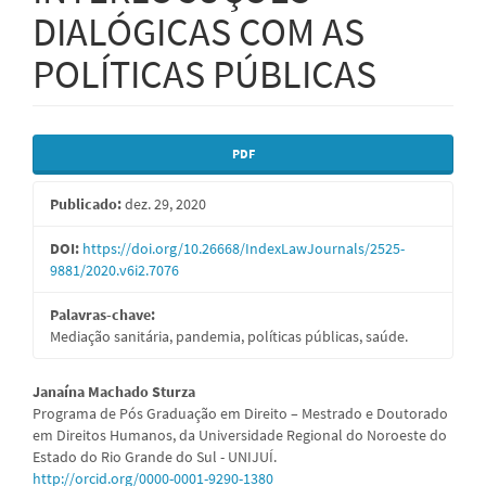
DIALÓGICAS COM AS
POLÍTICAS PÚBLICAS
Barra
PDF
lateral
Publicado:
dez. 29, 2020
de
artigos
DOI:
https://doi.org/10.26668/IndexLawJournals/2525-
9881/2020.v6i2.7076
Palavras-chave:
Mediação sanitária, pandemia, políticas públicas, saúde.
Conteúdo
Janaína Machado Sturza
Programa de Pós Graduação em Direito – Mestrado e Doutorado
do
em Direitos Humanos, da Universidade Regional do Noroeste do
Estado do Rio Grande do Sul - UNIJUÍ.
artigo
http://orcid.org/0000-0001-9290-1380