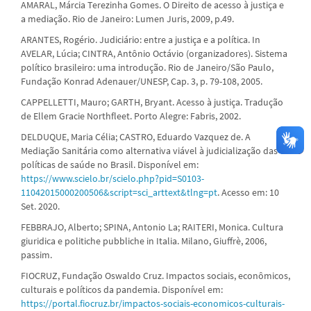
AMARAL, Márcia Terezinha Gomes. O Direito de acesso à justiça e
a mediação. Rio de Janeiro: Lumen Juris, 2009, p.49.
ARANTES, Rogério. Judiciário: entre a justiça e a política. In
AVELAR, Lúcia; CINTRA, Antônio Octávio (organizadores). Sistema
político brasileiro: uma introdução. Rio de Janeiro/São Paulo,
Fundação Konrad Adenauer/UNESP, Cap. 3, p. 79-108, 2005.
CAPPELLETTI, Mauro; GARTH, Bryant. Acesso à justiça. Tradução
de Ellem Gracie Northfleet. Porto Alegre: Fabris, 2002.
DELDUQUE, Maria Célia; CASTRO, Eduardo Vazquez de. A
Mediação Sanitária como alternativa viável à judicialização das
políticas de saúde no Brasil. Disponível em:
https://www.scielo.br/scielo.php?pid=S0103-
11042015000200506&script=sci_arttext&tlng=pt
. Acesso em: 10
Set. 2020.
FEBBRAJO, Alberto; SPINA, Antonio La; RAITERI, Monica. Cultura
giuridica e politiche pubbliche in Italia. Milano, Giuffrè, 2006,
passim.
FIOCRUZ, Fundação Oswaldo Cruz. Impactos sociais, econômicos,
culturais e políticos da pandemia. Disponível em:
https://portal.fiocruz.br/impactos-sociais-economicos-culturais-