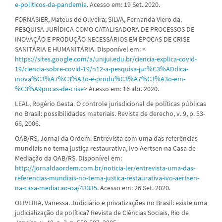
e-politicos-da-pandemia
. Acesso em: 19 Set. 2020.
FORNASIER, Mateus de Oliveira; SILVA, Fernanda Viero da.
PESQUISA JURÍDICA COMO CATALISADORA DE PROCESSOS DE
INOVAÇÃO E PRODUÇÃO NECESSÁRIOS EM ÉPOCAS DE CRISE
SANITÁRIA E HUMANITÁRIA. Disponível em: <
https://sites.google.com/a/unijui.edu.br/ciencia-explica-covid-
19/ciencia-sobre-covid-19/n12-a-pesquisa-jur%C3%ADdica-
inova%C3%A7%C3%A3o-e-produ%C3%A7%C3%A3o-em-
%C3%A9pocas-de-crise
> Acesso em: 16 abr. 2020.
LEAL, Rogério Gesta. O controle jurisdicional de políticas públicas
no Brasil: possibilidades materiais. Revista de derecho, v. 9, p. 53-
66, 2006.
OAB/RS, Jornal da Ordem. Entrevista com uma das referências
mundiais no tema justiça restaurativa, Ivo Aertsen na Casa de
Mediação da OAB/RS. Disponível em:
http://jornaldaordem.com.br/noticia-ler/entrevista-uma-das-
referencias-mundiais-no-tema-justica-restaurativa-ivo-aertsen-
na-casa-mediacao-oa/43335
. Acesso em: 26 Set. 2020.
OLIVEIRA, Vanessa. Judiciário e privatizações no Brasil: existe uma
judicialização da política? Revista de Ciências Sociais, Rio de