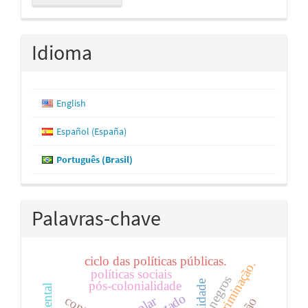
Submissão
Idioma
English
Español (España)
Português (Brasil)
Palavras-chave
ciclo das políticas públicas.
discriminação.
políticas sociais
negros
pós-colonialidade