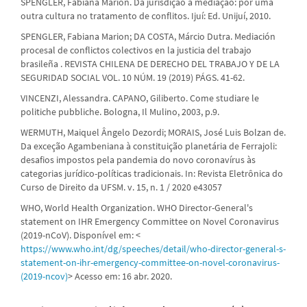
SPENGLER, Fabiana Marion. Da jurisdição à mediação: por uma
outra cultura no tratamento de conflitos. Ijuí: Ed. Unijuí, 2010.
SPENGLER, Fabiana Marion; DA COSTA, Márcio Dutra. Mediación
procesal de conflictos colectivos en la justicia del trabajo
brasileña . REVISTA CHILENA DE DERECHO DEL TRABAJO Y DE LA
SEGURIDAD SOCIAL VOL. 10 NÚM. 19 (2019) PÁGS. 41-62.
VINCENZI, Alessandra. CAPANO, Giliberto. Come studiare le
politiche pubbliche. Bologna, Il Mulino, 2003, p.9.
WERMUTH, Maiquel Ângelo Dezordi; MORAIS, José Luis Bolzan de.
Da exceção Agambeniana à constituição planetária de Ferrajoli:
desafios impostos pela pandemia do novo coronavírus às
categorias jurídico-políticas tradicionais. In: Revista Eletrônica do
Curso de Direito da UFSM. v. 15, n. 1 / 2020 e43057
WHO, World Health Organization. WHO Director-General's
statement on IHR Emergency Committee on Novel Coronavirus
(2019-nCoV). Disponível em: <
https://www.who.int/dg/speeches/detail/who-director-general-s-
statement-on-ihr-emergency-committee-on-novel-coronavirus-
(2019-ncov)
> Acesso em: 16 abr. 2020.