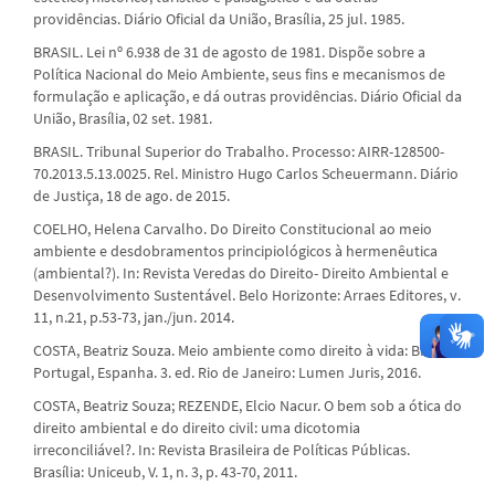
providências. Diário Oficial da União, Brasília, 25 jul. 1985.
BRASIL. Lei nº 6.938 de 31 de agosto de 1981. Dispõe sobre a
Política Nacional do Meio Ambiente, seus fins e mecanismos de
formulação e aplicação, e dá outras providências. Diário Oficial da
União, Brasília, 02 set. 1981.
BRASIL. Tribunal Superior do Trabalho. Processo: AIRR-128500-
70.2013.5.13.0025. Rel. Ministro Hugo Carlos Scheuermann. Diário
de Justiça, 18 de ago. de 2015.
COELHO, Helena Carvalho. Do Direito Constitucional ao meio
ambiente e desdobramentos principiológicos à hermenêutica
(ambiental?). In: Revista Veredas do Direito- Direito Ambiental e
Desenvolvimento Sustentável. Belo Horizonte: Arraes Editores, v.
11, n.21, p.53-73, jan./jun. 2014.
COSTA, Beatriz Souza. Meio ambiente como direito à vida: Brasil,
Portugal, Espanha. 3. ed. Rio de Janeiro: Lumen Juris, 2016.
COSTA, Beatriz Souza; REZENDE, Elcio Nacur. O bem sob a ótica do
direito ambiental e do direito civil: uma dicotomia
irreconciliável?. In: Revista Brasileira de Políticas Públicas.
Brasília: Uniceub, V. 1, n. 3, p. 43-70, 2011.