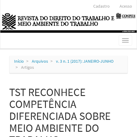
Navegação
Cadastro
Acesso
Principal
Conteúdo
principal
Barra
Lateral
Toggl
naviga
Início
Arquivos
v. 3 n. 1 (2017): JANEIRO-JUNHO
Artigos
TST RECONHECE
COMPETÊNCIA
DIFERENCIADA SOBRE
MEIO AMBIENTE DO