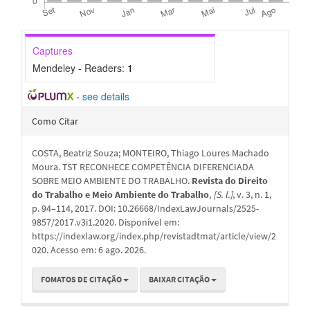
Captures
Mendeley - Readers:
1
-
see details
Detalhes
Como Citar
do
COSTA, Beatriz Souza; MONTEIRO, Thiago Loures Machado
artigo
Moura. TST RECONHECE COMPETÊNCIA DIFERENCIADA
SOBRE MEIO AMBIENTE DO TRABALHO.
Revista do Direito
do Trabalho e Meio Ambiente do Trabalho
,
[S. l.]
, v. 3, n. 1,
p. 94–114, 2017. DOI: 10.26668/IndexLawJournals/2525-
9857/2017.v3i1.2020. Disponível em:
https://indexlaw.org/index.php/revistadtmat/article/view/2
020. Acesso em: 6 ago. 2026.
FOMATOS DE CITAÇÃO
BAIXAR CITAÇÃO