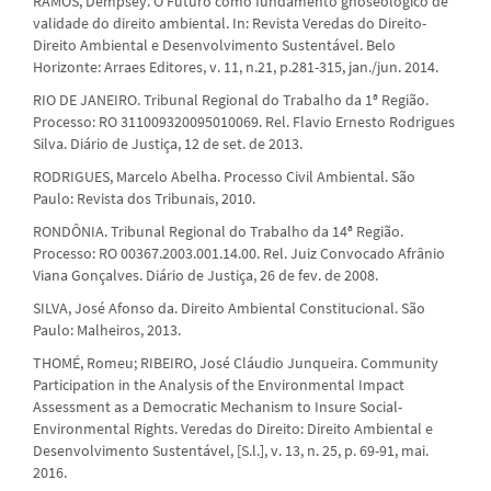
RAMOS, Dempsey. O Futuro como fundamento gnoseológico de
validade do direito ambiental. In: Revista Veredas do Direito-
Direito Ambiental e Desenvolvimento Sustentável. Belo
Horizonte: Arraes Editores, v. 11, n.21, p.281-315, jan./jun. 2014.
RIO DE JANEIRO. Tribunal Regional do Trabalho da 1ª Região.
Processo: RO 311009320095010069. Rel. Flavio Ernesto Rodrigues
Silva. Diário de Justiça, 12 de set. de 2013.
RODRIGUES, Marcelo Abelha. Processo Civil Ambiental. São
Paulo: Revista dos Tribunais, 2010.
RONDÔNIA. Tribunal Regional do Trabalho da 14ª Região.
Processo: RO 00367.2003.001.14.00. Rel. Juiz Convocado Afrânio
Viana Gonçalves. Diário de Justiça, 26 de fev. de 2008.
SILVA, José Afonso da. Direito Ambiental Constitucional. São
Paulo: Malheiros, 2013.
THOMÉ, Romeu; RIBEIRO, José Cláudio Junqueira. Community
Participation in the Analysis of the Environmental Impact
Assessment as a Democratic Mechanism to Insure Social-
Environmental Rights. Veredas do Direito: Direito Ambiental e
Desenvolvimento Sustentável, [S.l.], v. 13, n. 25, p. 69-91, mai.
2016.