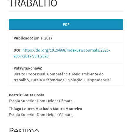
TRABALHO
Barra
PDF
lateral
Publicado:
jun 1, 2017
de
artigos
DOI:
https://doi.org/10.26668/IndexLawJournals/2525-
9857/2017.v3i1.2020
Palavras-chave:
Direito Processual, Competência, Meio ambiente do
trabalho, Tutela Diferenciada, Evolução Jurisprudencial.
Conteúdo
Beatriz Souza Costa
Escola Superior Dom Helder Câmara.
do
Thiago Loures Machado Moura Monteiro
artigo
Escola Superior Dom Helder Câmara.
principal
Resumo