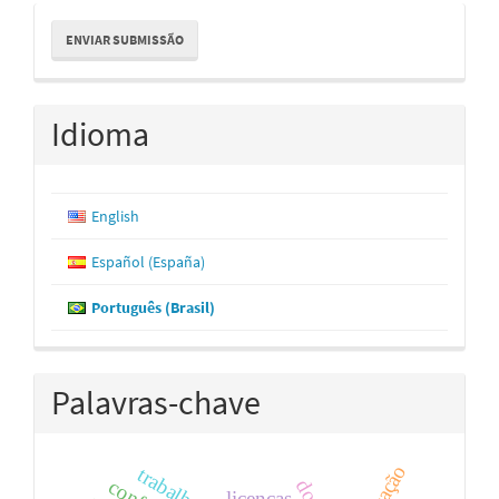
Enviar
ENVIAR SUBMISSÃO
Submissão
Idioma
English
Español (España)
Português (Brasil)
Palavras-chave
licenças.