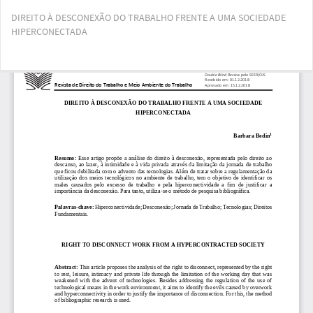
Voltar
DIREITO À DESCONEXÃO DO TRABALHO FRENTE A UMA SOCIEDADE
aos
HIPERCONECTADA
Detalhes
do
Artigo
Bai
Ba
PD