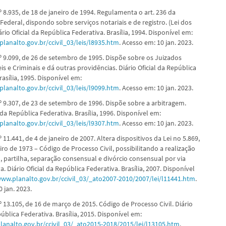
º 8.935, de 18 de janeiro de 1994. Regulamenta o art. 236 da
Federal, dispondo sobre serviços notariais e de registro. (Lei dos
iário Oficial da República Federativa. Brasília, 1994. Disponível em:
planalto.gov.br/ccivil_03/leis/l8935.htm
. Acesso em: 10 jan. 2023.
nº 9.099, de 26 de setembro de 1995. Dispõe sobre os Juizados
eis e Criminais e dá outras providências. Diário Oficial da República
rasília, 1995. Disponível em:
planalto.gov.br/ccivil_03/leis/l9099.htm
. Acesso em: 10 jan. 2023.
º 9.307, de 23 de setembro de 1996. Dispõe sobre a arbitragem.
l da República Federativa. Brasília, 1996. Disponível em:
planalto.gov.br/ccivil_03/leis/l9307.htm
. Acesso em: 10 jan. 2023.
º 11.441, de 4 de janeiro de 2007. Altera dispositivos da Lei no 5.869,
iro de 1973 – Código de Processo Civil, possibilitando a realização
, partilha, separação consensual e divórcio consensual por via
a. Diário Oficial da República Federativa. Brasília, 2007. Disponível
www.planalto.gov.br/ccivil_03/_ato2007-2010/2007/lei/l11441.htm
.
 jan. 2023.
º 13.105, de 16 de março de 2015. Código de Processo Civil. Diário
pública Federativa. Brasília, 2015. Disponível em:
lanalto.gov.br/ccivil_03/_ato2015-2018/2015/lei/l13105.htm
.