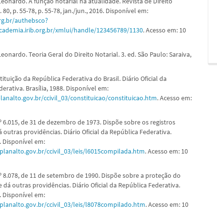
eonardo. A função notarial na atualidade. Revista de Direito
. 80, p. 55-78, p. 55-78, jan./jun., 2016. Disponível em:
org.br/authebsco?
academia.irib.org.br/xmlui/handle/123456789/1130
. Acesso em: 10
onardo. Teoria Geral do Direito Notarial. 3. ed. São Paulo: Saraiva,
ituição da República Federativa do Brasil. Diário Oficial da
erativa. Brasília, 1988. Disponível em:
lanalto.gov.br/ccivil_03/constituicao/constituicao.htm
. Acesso em:
º 6.015, de 31 de dezembro de 1973. Dispõe sobre os registros
á outras providências. Diário Oficial da República Federativa.
3. Disponível em:
planalto.gov.br/ccivil_03/leis/l6015compilada.htm
. Acesso em: 10
nº 8.078, de 11 de setembro de 1990. Dispõe sobre a proteção do
dá outras providências. Diário Oficial da República Federativa.
0. Disponível em:
planalto.gov.br/ccivil_03/leis/l8078compilado.htm
. Acesso em: 10