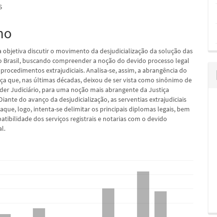
S
mo
pal
a objetiva discutir o movimento da desjudicialização da solução das
Brasil, buscando compreender a noção do devido processo legal
procedimentos extrajudiciais. Analisa-se, assim, a abrangência do
tiça que, nas últimas décadas, deixou de ser vista como sinônimo de
der Judiciário, para uma noção mais abrangente da Justiça
Diante do avanço da desjudicialização, as serventias extrajudiciais
que, logo, intenta-se delimitar os principais diplomas legais, bem
tibilidade dos serviços registrais e notarias com o devido
l.