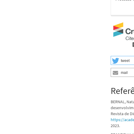
tweet
mail
Refer
BERNAL, Nata
desenvolvime
Revista de Di
https://acad
2023.