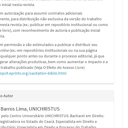
inicial nesta revista.
m autorização para assumir contratos adicionais
nte, para distribuição não exclusiva da versão do trabalho
nesta revista (ex.: publicar em repositório institucional ou como
e livro), com reconhecimento de autoria e publicação inicial
sta.
m permissão e são estimulados a publicar e distribuir seu
nline
(ex.: em repositórios institucionais ou na sua página
 qualquer ponto antes ou durante o processo editorial, já que
 gerar alterações produtivas, bem como aumentar o impacto e a
 trabalho publicado (Veja O Efeito do Acesso Livre)
/opcit.eprints.org/oacitation-biblio.html
do Autor
 Barros Lima,
UNICHRISTUS
 pelo Centro Universitário UNICHRISTUS. Bacharel em Direito.
Registradora no Estado do Ceará. Especialista em Direito e
ributário; Especialista em Direito e Processo do Trabalho.