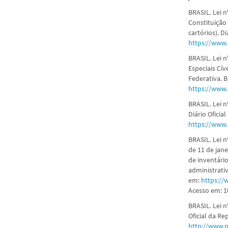
BRASIL. Lei n
Constituição 
cartórios). D
https://www.
BRASIL. Lei 
Especiais Cív
Federativa. B
https://www.
BRASIL. Lei n
Diário Oficia
https://www.
BRASIL. Lei n
de 11 de jane
de inventário
administrativ
em:
https://
Acesso em: 10
BRASIL. Lei n
Oficial da Re
http://www.p