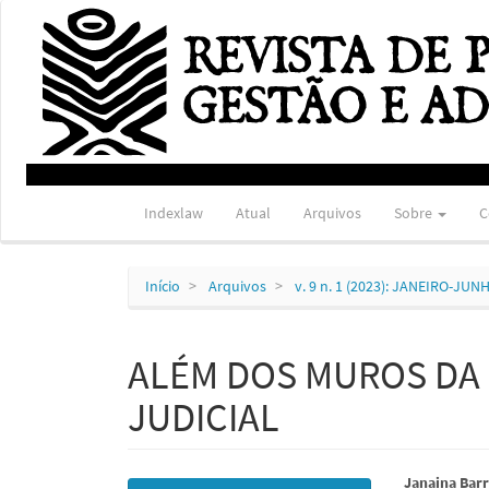
Navegação
Principal
Conteúdo
principal
Barra
Lateral
Indexlaw
Atual
Arquivos
Sobre
C
Início
Arquivos
v. 9 n. 1 (2023): JANEIRO-JUN
ALÉM DOS MUROS DA 
JUDICIAL
Barra
Conte
Janaina Bar