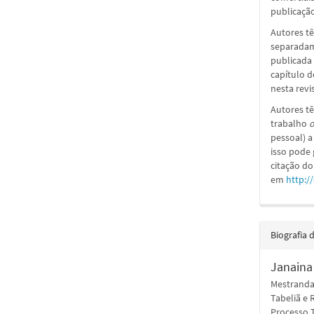
publicação 
Autores tê
separadame
publicada 
capítulo d
nesta revi
Autores tê
trabalho
o
pessoal) a
isso pode
citação do
em
http:/
Biografia 
Janaina
Mestranda
Tabeliã e 
Processo T