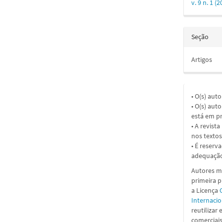
v. 9 n. 1 
Seção
Artigos
• O(s) aut
• O(s) aut
está em pr
• A revist
nos textos
• É reserv
adequação
Autores ma
primeira 
a
Licença
Internacio
reutilizar
comerciais