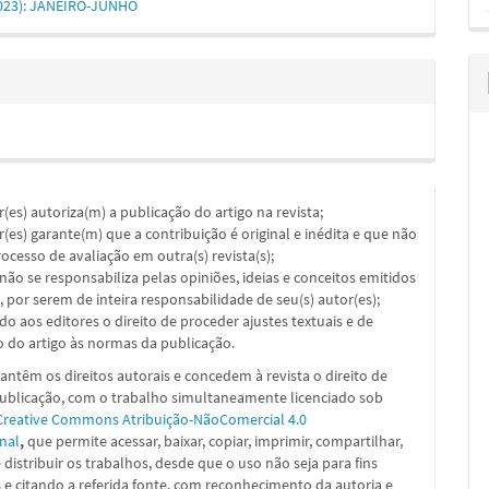
(2023): JANEIRO-JUNHO
or(es) autoriza(m) a publicação do artigo na revista;
or(es) garante(m) que a contribuição é original e inédita e que não
ocesso de avaliação em outra(s) revista(s);
a não se responsabiliza pelas opiniões, ideias e conceitos emitidos
, por serem de inteira responsabilidade de seu(s) autor(es);
ado aos editores o direito de proceder ajustes textuais e de
 do artigo às normas da publicação.
ntêm os direitos autorais e concedem à revista o direito de
publicação, com o trabalho simultaneamente licenciado sob
Creative Commons Atribuição-NãoComercial 4.0
nal
,
que permite acessar, baixar, copiar, imprimir, compartilhar,
 e distribuir os trabalhos, desde que o uso não seja para fins
 e citando a referida fonte, com reconhecimento da autoria e