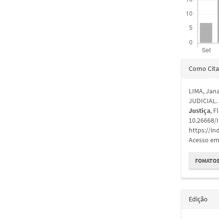
Detal
Como Cita
do
LIMA, Jan
artigo
JUDICIAL
Justiça
, F
10.26668/
https://in
Acesso em:
FOMATOS
Edição