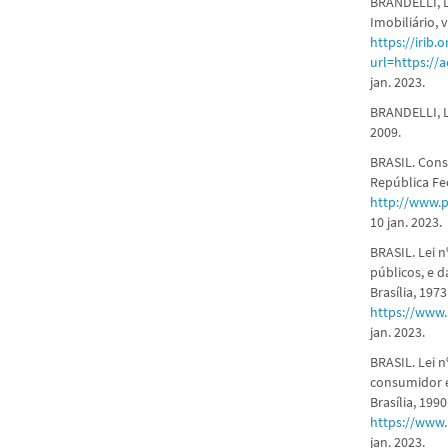
BRANDELLI, L
Imobiliário, v
https://irib.
url=https://
jan. 2023.
BRANDELLI, Le
2009.
BRASIL. Const
República Fed
http://www.p
10 jan. 2023.
BRASIL. Lei n
públicos, e d
Brasília, 197
https://www.
jan. 2023.
BRASIL. Lei 
consumidor e 
Brasília, 199
https://www.
jan. 2023.