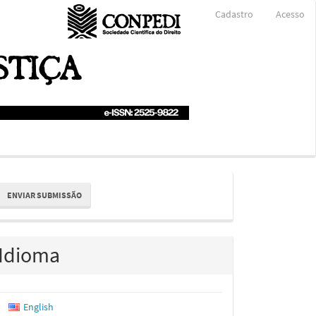
Cadastro
Acesso
nviar
ENVIAR SUBMISSÃO
ubmissão
Idioma
English