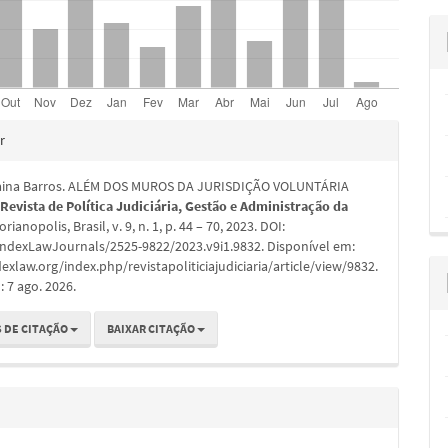
hes
r
aina Barros. ALÉM DOS MUROS DA JURISDIÇÃO VOLUNTÁRIA
.
Revista de Política Judiciária, Gestão e Administração da
lorianopolis, Brasil, v. 9, n. 1, p. 44 – 70, 2023. DOI:
IndexLawJournals/2525-9822/2023.v9i1.9832. Disponível em:
dexlaw.org/index.php/revistapoliticiajudiciaria/article/view/9832.
 7 ago. 2026.
 DE CITAÇÃO
BAIXAR CITAÇÃO