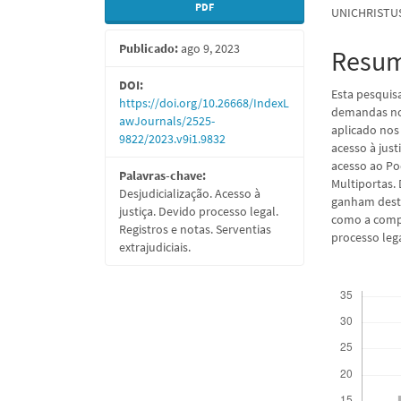
PDF
UNICHRISTU
lateral
do
Publicado:
ago 9, 2023
de
artigo
Resu
artigos
princi
DOI:
Esta pesquis
https://doi.org/10.26668/IndexL
demandas no 
awJournals/2525-
aplicado nos 
9822/2023.v9i1.9832
acesso à jus
acesso ao Po
Palavras-chave:
Multiportas. 
Desjudicialização. Acesso à
ganham desta
justiça. Devido processo legal.
como a compa
Registros e notas. Serventias
processo lega
extrajudiciais.
Downloads