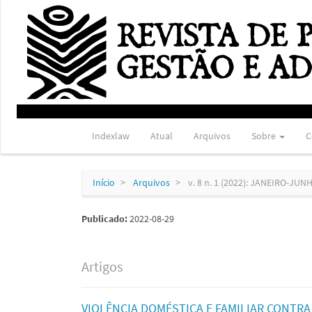
Navegação
Principal
Conteúdo
principal
Barra
Lateral
Indexlaw
Atual
Arquivos
Sobre
C
Início
Arquivos
v. 8 n. 1 (2022): JANEIRO-JUN
Publicado:
2022-08-29
Artigos
VIOLÊNCIA DOMÉSTICA E FAMILIAR CONTR