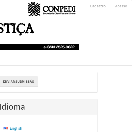
Cadastro
Acesso
nviar
ENVIAR SUBMISSÃO
ubmissão
Idioma
English