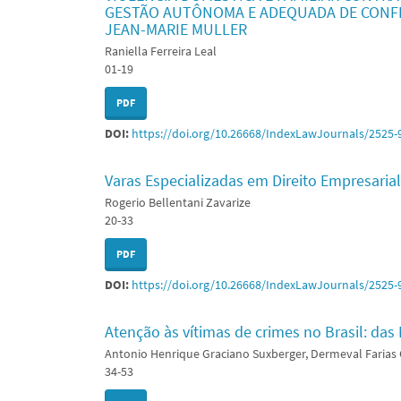
GESTÃO AUTÔNOMA E ADEQUADA DE CONFLI
JEAN-MARIE MULLER
Raniella Ferreira Leal
01-19
PDF
DOI:
https://doi.org/10.26668/IndexLawJournals/2525-
Varas Especializadas em Direito Empresaria
Rogerio Bellentani Zavarize
20-33
PDF
DOI:
https://doi.org/10.26668/IndexLawJournals/2525-
Atenção às vítimas de crimes no Brasil: das
Antonio Henrique Graciano Suxberger, Dermeval Farias
34-53