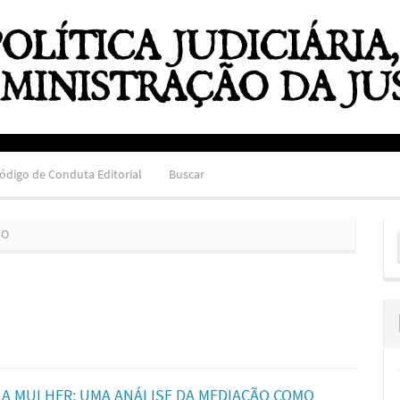
ódigo de Conduta Editorial
Buscar
E
HO
S
A A MULHER: UMA ANÁLISE DA MEDIAÇÃO COMO