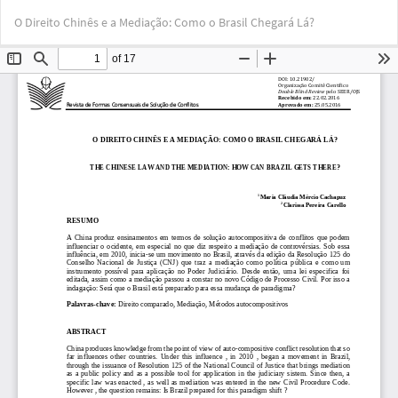
Voltar
Bai
Ba
O Direito Chinês e a Mediação: Como o Brasil Chegará Lá?
aos
PD
Detalhes
do
Artigo