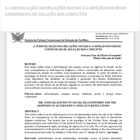
Voltar
A JUDICIALIAÇÃO DAS RELAÇÕES SOCIAIS E A ADOÇÃO DOS MEIOS
aos
CONSENSUAIS DE SOLUÇÃO DOS CONFLITOS
Detalhes
do
Artigo
Bai
Ba
PD