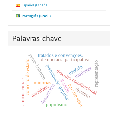
Español (España)
Português (Brasil)
Palavras-chave
james bohman
tratados e convenções.
democracia participativa
conceito de estado
representação
participação popular
história
mulheres
desenho constitucional
distritão
amicus curiae
minorias
democracia
terceiro setor
igualdade
discurso
populismo