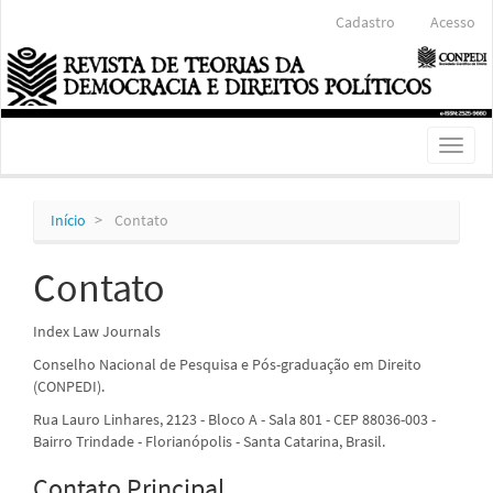
Navegação
Cadastro
Acesso
Principal
Conteúdo
principal
Barra
Lateral
Toggl
naviga
Início
Contato
Contato
Index Law Journals
Conselho Nacional de Pesquisa e Pós-graduação em Direito
(CONPEDI).
Rua Lauro Linhares, 2123 - Bloco A - Sala 801 - CEP 88036-003 -
Bairro Trindade - Florianópolis - Santa Catarina, Brasil.
Contato Principal