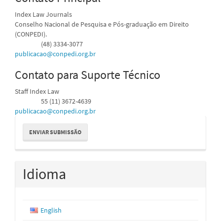
Index Law Journals
Conselho Nacional de Pesquisa e Pós-graduação em Direito
(CONPEDI).
(48) 3334-3077
Telefone
publicacao@conpedi.org.br
Contato para Suporte Técnico
Staff Index Law
55 (11) 3672-4639
Telefone
publicacao@conpedi.org.br
Enviar
ENVIAR SUBMISSÃO
Submissão
Idioma
English