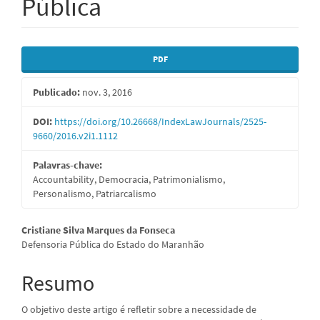
Pública
Barra
PDF
lateral
Publicado:
nov. 3, 2016
de
artigos
DOI:
https://doi.org/10.26668/IndexLawJournals/2525-
9660/2016.v2i1.1112
Palavras-chave:
Accountability, Democracia, Patrimonialismo,
Personalismo, Patriarcalismo
Conteúdo
Cristiane Silva Marques da Fonseca
Defensoria Pública do Estado do Maranhão
do
artigo
Resumo
principal
O objetivo deste artigo é refletir sobre a necessidade de