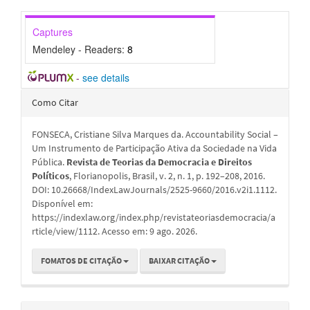
Captures
Mendeley - Readers:
8
-
see details
Detalhes
Como Citar
do
FONSECA, Cristiane Silva Marques da. Accountability Social –
artigo
Um Instrumento de Participação Ativa da Sociedade na Vida
Pública.
Revista de Teorias da Democracia e Direitos
Políticos
, Florianopolis, Brasil, v. 2, n. 1, p. 192–208, 2016.
DOI: 10.26668/IndexLawJournals/2525-9660/2016.v2i1.1112.
Disponível em:
https://indexlaw.org/index.php/revistateoriasdemocracia/a
rticle/view/1112. Acesso em: 9 ago. 2026.
FOMATOS DE CITAÇÃO
BAIXAR CITAÇÃO