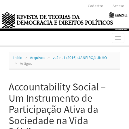
Navegação
Cadastro
Acesso
Principal
Conteúdo
principal
Barra
Lateral
Toggl
naviga
Início
Arquivos
v. 2 n. 1 (2016): JANEIRO/JUNHO
Artigos
Accountability Social –
Um Instrumento de
Participação Ativa da
Sociedade na Vida