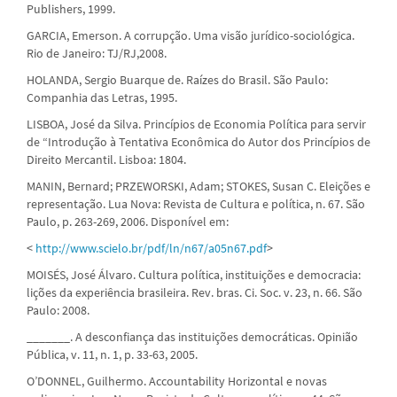
Publishers, 1999.
GARCIA, Emerson. A corrupção. Uma visão jurídico-sociológica.
Rio de Janeiro: TJ/RJ,2008.
HOLANDA, Sergio Buarque de. Raízes do Brasil. São Paulo:
Companhia das Letras, 1995.
LISBOA, José da Silva. Princípios de Economia Política para servir
de “Introdução à Tentativa Econômica do Autor dos Princípios de
Direito Mercantil. Lisboa: 1804.
MANIN, Bernard; PRZEWORSKI, Adam; STOKES, Susan C. Eleições e
representação. Lua Nova: Revista de Cultura e política, n. 67. São
Paulo, p. 263-269, 2006. Disponível em:
<
http://www.scielo.br/pdf/ln/n67/a05n67.pdf
>
MOISÉS, José Álvaro. Cultura política, instituições e democracia:
lições da experiência brasileira. Rev. bras. Ci. Soc. v. 23, n. 66. São
Paulo: 2008.
_______. A desconfiança das instituições democráticas. Opinião
Pública, v. 11, n. 1, p. 33-63, 2005.
O’DONNEL, Guilhermo. Accountability Horizontal e novas