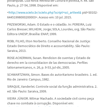
poliarquias. Lua Nova: Revista de Cultura e política, n. 44. São
Paulo, p. 27-54, 1998. Disponível em:
<
http://www.scielo.br/scielo.php?script=sci_arttext&
pid=S0102-
64451998000200003>. Acesso em: 10 jul. 2015.
PRZEWORSKI, Adam. O Estado e o cidadão. In: PEREIRA, Luiz
Carlos Bresser; WILHEIM, Jorge; SOLA, Lourdes, org. São Paulo:
Editora UNESP; Brasília: ENAP, 1999.
ROBL FILHO, Ilton Norberto. Conselho Nacional de Justiça:
Estado Democrático de Direito e accountability. São Paulo:
Saraiva, 2013.
ROSE-ACKERMAN, Susan. Rendicion de cuentas y Estado de
derecho em la consolidacion de las democracias. Perfiles
lationamericanos, n. 26, p. 9-53, jul-dic, 2005.
SCHWARTZMAN, Simon. Bases do autoritarismo brasileiro. 1. ed.
Rio de Janeiro: Campus, 1982.
SIRAQUE, Vanderlei. Controle social da função administrativa. 2.
ed. São Paulo: Saraiva, 2009.
VIEIRA JÚNIOR. Wilmar Machado. A sociedade civil como peça
chave no combate à corrupção. Disponível em: