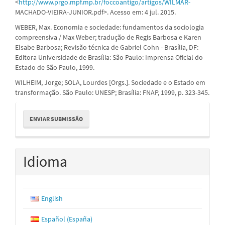
<
http://www.prgo.mpf.mp.br/foccoantigo/artigos/WILMAR-
MACHADO-VIEIRA-JUNIOR.pdf>. Acesso em: 4 jul. 2015.
WEBER, Max. Economia e sociedade: fundamentos da sociologia
compreensiva / Max Weber; tradução de Regis Barbosa e Karen
Elsabe Barbosa; Revisão técnica de Gabriel Cohn - Brasília, DF:
Editora Universidade de Brasília: São Paulo: Imprensa Oficial do
Estado de São Paulo, 1999.
WILHEIM, Jorge; SOLA, Lourdes [Orgs.]. Sociedade e o Estado em
transformação. São Paulo: UNESP; Brasília: FNAP, 1999, p. 323-345.
Enviar
ENVIAR SUBMISSÃO
Submissão
Idioma
English
Español (España)