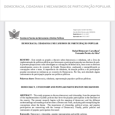
Voltar
DEMOCRACIA, CIDADANIA E MECANISMOS DE PARTICIPAÇÃO POPULAR.
aos
Detalhes
do
Bai
Ba
Artigo
PD