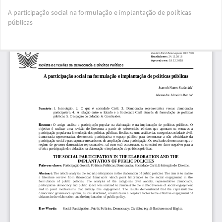
Voltar
A participação social na formulação e implantação de políticas
aos
públicas
Detalhes
do
Artigo
Bai
Ba
PD