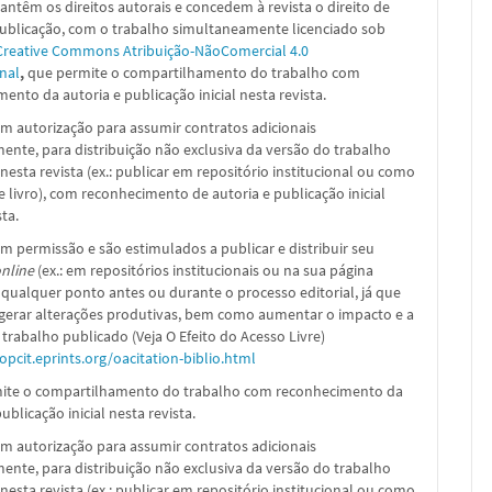
ntêm os direitos autorais e concedem à revista o direito de
publicação, com o trabalho simultaneamente licenciado sob
Creative Commons Atribuição-NãoComercial 4.0
nal
,
que permite o compartilhamento do trabalho com
ento da autoria e publicação inicial nesta revista.
m autorização para assumir contratos adicionais
nte, para distribuição não exclusiva da versão do trabalho
nesta revista (ex.: publicar em repositório institucional ou como
e livro), com reconhecimento de autoria e publicação inicial
sta.
m permissão e são estimulados a publicar e distribuir seu
nline
(ex.: em repositórios institucionais ou na sua página
 qualquer ponto antes ou durante o processo editorial, já que
 gerar alterações produtivas, bem como aumentar o impacto e a
 trabalho publicado (Veja O Efeito do Acesso Livre)
/opcit.eprints.org/oacitation-biblio.html
ite o compartilhamento do trabalho com reconhecimento da
ublicação inicial nesta revista.
m autorização para assumir contratos adicionais
nte, para distribuição não exclusiva da versão do trabalho
nesta revista (ex.: publicar em repositório institucional ou como