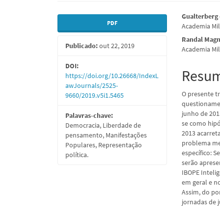
Barra
Conte
Gualterberg 
PDF
Academia Mil
lateral
do
Randal Magn
Publicado:
out 22, 2019
de
artigo
Academia Mil
artigos
princi
DOI:
Resu
https://doi.org/10.26668/IndexL
awJournals/2525-
O presente 
9660/2019.v5i1.5465
questionamen
junho de 2013
Palavras-chave:
se como hipó
Democracia, Liberdade de
2013 acarret
pensamento, Manifestações
problema men
Populares, Representação
específico: S
política.
serão aprese
IBOPE Intelig
em geral e n
Assim, do po
jornadas de 
Downloads