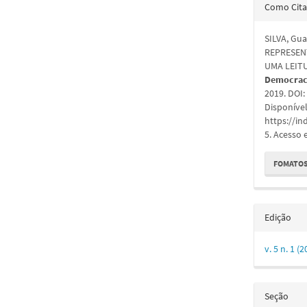
Detal
Como Cita
do
SILVA, Gu
artigo
REPRESEN
UMA LEIT
Democraci
2019. DOI
Disponíve
https://in
5. Acesso 
FOMATOS
Edição
v. 5 n. 1 
Seção