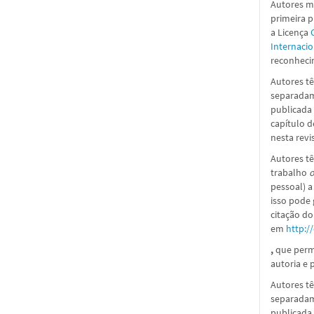
Autores ma
primeira 
a Licença
Internacio
reconhecim
Autores tê
separadame
publicada 
capítulo d
nesta revi
Autores tê
trabalho
o
pessoal) a
isso pode
citação do
em
http:/
,
que perm
autoria e p
Autores tê
separadame
publicada 