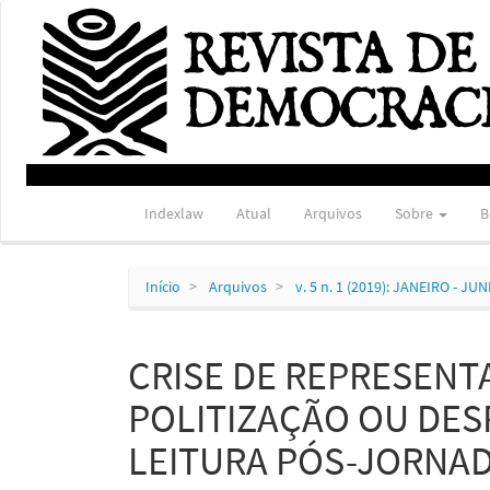
Navegação
Principal
Conteúdo
principal
Barra
Lateral
Indexlaw
Atual
Arquivos
Sobre
B
Início
Arquivos
v. 5 n. 1 (2019): JANEIRO - JU
CRISE DE REPRESENTA
POLITIZAÇÃO OU DES
LEITURA PÓS-JORNAD