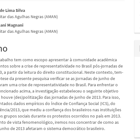
údo
de Lima Silva
itar das Agulhas Negras (AMAN)
ani Magnani
itar das Agulhas Negras (AMAN)
pal
mo
trabalho tem como escopo apresentar à comunidade acadêmica
tos sobre a crise de representatividade no Brasil pós-jornadas de
, a partir da leitura do direito constitucional. Neste contexto, tem-
tese da presente pesquisa verificar se as jornadas de junho de
aram uma crise de representatividade no Brasil. Para enfrentar o
cionado acima, a investigação estabeleceu o seguinte objetivo
e houve (des)politização das jornadas de junho de 2013. Para isso,
ntados dados empíricos do Índice de Confiança Social (ICS), do
ência/2013, que mediu a confiança dos brasileiros nas instituições
os grupos sociais durante os protestos ocorridos no país em 2013.
nto de vista fenomenológico, iremos nos concentrar de como as
junho de 2013 afetaram o sistema democrático brasileiro.