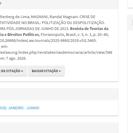
hes
r
alterberg de Lima; MAGNANI, Randal Magnani. CRISE DE
TATIVIDADE NO BRASIL: POLITIZAÇÃO OU DESPOLITIZAÇÃO.
URA PÓS-JORNADAS DE JUNHO DE 2013.
Revista de Teorias da
a e Direitos Políticos
, Florianopolis, Brasil, v. 5, n. 1, p. 20–40,
: 10.26668/IndexLawJournals/2525-9660/2019.v5i1.5465.
l em:
dexlaw.org/index.php/revistateoriasdemocracia/article/view/546
em: 7 ago. 2026.
 DE CITAÇÃO
BAIXAR CITAÇÃO
(2019): JANEIRO - JUNHO