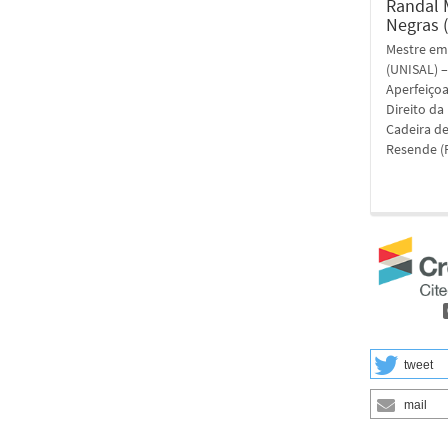
Randal 
Negras 
Mestre em 
(UNISAL) –
Aperfeiçoa
Direito da
Cadeira de
Resende (R
tweet
mail