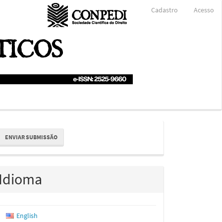
Cadastro
Acesso
nviar
ENVIAR SUBMISSÃO
ubmissão
Idioma
English