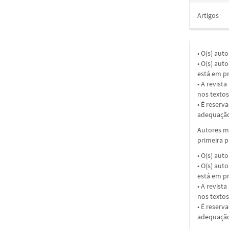
Artigos
• O(s) aut
• O(s) aut
está em pr
• A revist
nos textos
• É reserv
adequação
Autores ma
primeira 
• O(s) aut
• O(s) aut
está em pr
• A revist
nos textos
• É reserv
adequação