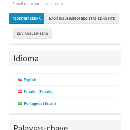
REDEFINIR SENHA
NÃO É UM USUÁRIO? REGISTRE-SE NO SITE
Enviar
ENVIAR SUBMISSÃO
Submissão
Idioma
English
Español (España)
Português (Brasil)
Palavras-chave