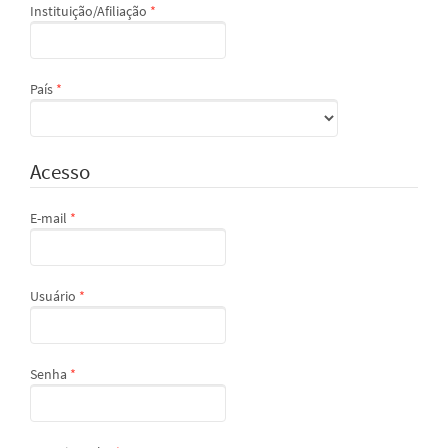
Obrigatório
Instituição/Afiliação
*
Obrigatório
País
*
Acesso
Obrigatório
E-mail
*
Obrigatório
Usuário
*
Obrigatório
Senha
*