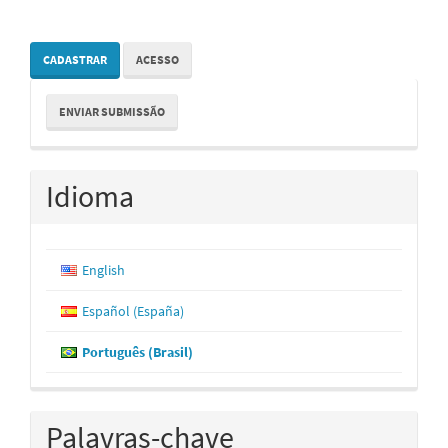
CADASTRAR
ACESSO
Enviar
ENVIAR SUBMISSÃO
Submissão
Idioma
English
Español (España)
Português (Brasil)
Palavras-chave