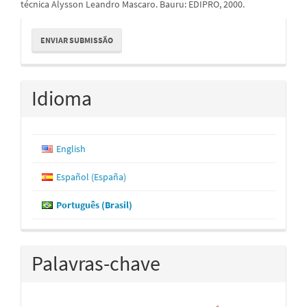
técnica Alysson Leandro Mascaro. Bauru: EDIPRO, 2000.
Enviar
ENVIAR SUBMISSÃO
Submissão
Idioma
English
Español (España)
Português (Brasil)
Palavras-chave