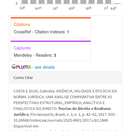
Citations
CrossRef - Citation Indexes:
1
Captures
Mendeley - Readers:
3
-
see details
Detalhes
Como Citar
do
COSTA E SILVA, Gabriela. VIGÊNCIA, VALIDADE E EFICÁCIA DA
artigo
NORMA JURÍDICA: UMA ANÁLISE COMPARATIVA ENTRE AS
PERSPECTIVAS ESTRUTURAL, EMPÍRICA, ANALÍTICA E
FINALÍSTICA DO DIREITO.
Teorias do Direito e Realismo
Jurídico
, Florianopolis, Brasil, v. 3, n. 1, p. 42–62, 2017. DOI:
10.26668/IndexLawJournals/2525-9601/2017.v3i1.1849.
Disponível em: