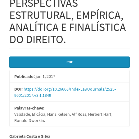
PERSPECTIVAS
ESTRUTURAL, EMPÍRICA,
ANALÍTICA E FINALÍSTICA
DO DIREITO.
Barra
PDF
lateral
Publicado:
jun 1, 2017
de
artigos
DOI:
https://doi.org/10.26668/IndexLawJournals/2525-
9601/2017.v3i1.1849
Palavras-chave:
Validade, Eficácia, Hans Kelsen, Alf Ross, Herbert Hart,
Ronald Dworkin.
Conteúdo
Gabriela Costa e Silva