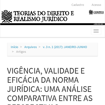
Navegação
Cadastro
Acesso
Principal
Conteúdo
principal
Barra
Lateral
Toggl
naviga
Início
Arquivos
v. 3 n. 1 (2017): JANEIRO-JUNHO
Artigos
VIGÊNCIA, VALIDADE E
EFICÁCIA DA NORMA
JURÍDICA: UMA ANÁLISE
COMPARATIVA ENTRE AS