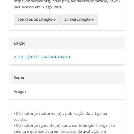
https://indexlaw.org/index.php/teoriasdireito/article/view/1
849. Acesso em: 7 ago. 2026.
FOMATOS DE CITAÇÃO
BAIXAR CITAÇÃO
Edição
v. 3 n. 1 (2017): JANEIRO-JUNHO
Seção
Artigos
• O(s) autor(es) autoriza(m) a publicação do artigo na
revista;
• O(s) autor(es) garante(m) que a contribuição é original e
inédita e que não está em processo de avaliação em