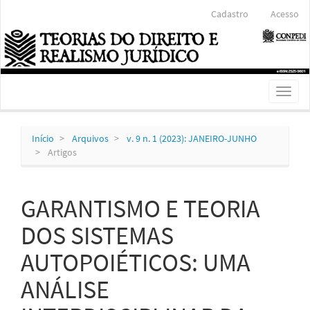
Navegação
Cadastro
Acesso
Principal
Conteúdo
principal
Barra
Lateral
Toggl
naviga
Início
Arquivos
v. 9 n. 1 (2023): JANEIRO-JUNHO
Artigos
GARANTISMO E TEORIA
DOS SISTEMAS
AUTOPOIÉTICOS: UMA
ANÁLISE