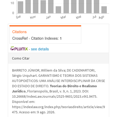
Citations
CrossRef - Citation Indexes:
1
-
see details
Detalhes
Como Citar
do
BARRETO JÚNIOR, Williem da Silva; DE CADEMARTORI,
artigo
Sérgio Urquhart. GARANTISMO E TEORIA DOS SISTEMAS
AUTOPOIÉTICOS: UMA ANÁLISE INTERDISCIPLINAR DA CRISE
DO ESTADO DE DIREITO.
Teorias do Direito e Realismo
Jurídico
, Florianopolis, Brasil, v. 9, n. 1, 2023. DOI:
10.26668/IndexLawJournals/2525-9601/2023.v9i1.9475.
Disponível em:
https://indexlaw.org/index.php/teoriasdireito/article/view/9
475. Acesso em: 9 ago. 2026.