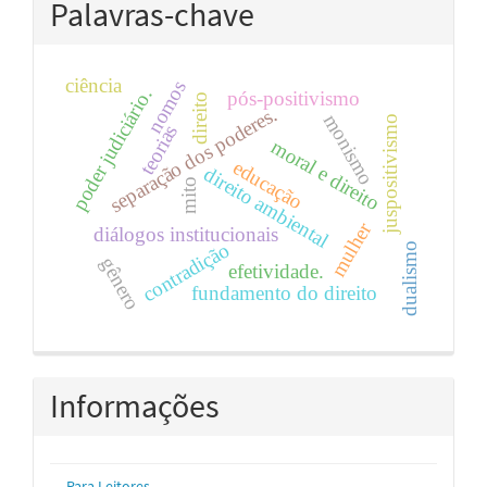
Palavras-chave
ciência
nomos
poder judiciário.
pós-positivismo
direito
separação dos poderes.
monismo
juspositivismo
teorias
moral e direito
educação
direito ambiental
mito
mulher
diálogos institucionais
contradição
dualismo
gênero
efetividade.
fundamento do direito
Informações
Para Leitores