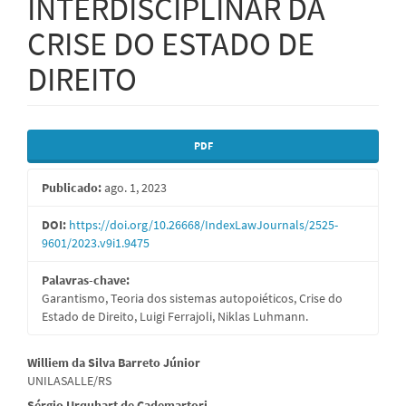
INTERDISCIPLINAR DA
CRISE DO ESTADO DE
DIREITO
Barra
PDF
lateral
Publicado:
ago. 1, 2023
de
artigos
DOI:
https://doi.org/10.26668/IndexLawJournals/2525-
9601/2023.v9i1.9475
Palavras-chave:
Garantismo, Teoria dos sistemas autopoiéticos, Crise do
Estado de Direito, Luigi Ferrajoli, Niklas Luhmann.
Conteúdo
Williem da Silva Barreto Júnior
UNILASALLE/RS
do
Sérgio Urquhart de Cademartori