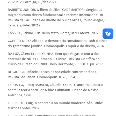
v. 12, n. 2, Formiga, jul/dez 2021.
BARRETO JÚNIOR, Williem da Silva; CADEMARTORI, Sérgio. Ius
migrandi como direito fundamental e racismo institucional. In
Revista da Faculdade de Direito do Sul de Minas, Pouso Alegre, v.
37, n. 2, jul/dez 2021a.
CASSESE, Sabino. Crisi dello stato. Roma/Bari: Laterza, 2002.
COPETTI NETO, Alfredo. A democracia constitucional sob o olhar
do garantismo jurídico. Florianópolis: Empório do direito, 2016.
DA LUZ, Cícero Krupp; CUNHA, Henrique Viegas. A teoria dos
sistemas de Niklas Luhmann. E-Civitas - Revista Científica do
Curso de Direito do UNIBH, Belo Horizonte, v. 10, n. 1, jul. 2017.
DE GIORGI, Raffaele. O risco na sociedade contemporânea.
Revista Sequência, Florianópolis, n. 28, 1994.
ESPOSITO, Elena; BARALDI, Cláudio; CORSI, Giancarlo. Glosario
sobre la teoria social de Niklas Luhmann. Cidade do México,
Antropos, 1996.
FERRAJOLI, Luigi. A soberania no mundo moderno. São Paulo:
Martins Fontes, 2002.
FERRAJOLI, Luigi. Constitucionalismo más allá del estado.