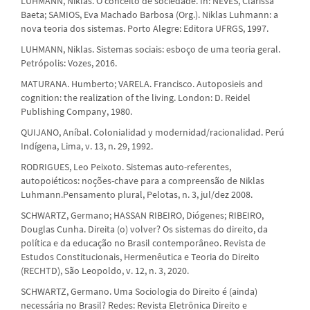
LUHMANN, Niklas. O conceito de sociedade. In: NEVES, Clarissa
Baeta; SAMIOS, Eva Machado Barbosa (Org.). Niklas Luhmann: a
nova teoria dos sistemas. Porto Alegre: Editora UFRGS, 1997.
LUHMANN, Niklas. Sistemas sociais: esboço de uma teoria geral.
Petrópolis: Vozes, 2016.
MATURANA. Humberto; VARELA. Francisco. Autoposieis and
cognition: the realization of the living. London: D. Reidel
Publishing Company, 1980.
QUIJANO, Aníbal. Colonialidad y modernidad/racionalidad. Perú
Indígena, Lima, v. 13, n. 29, 1992.
RODRIGUES, Leo Peixoto. Sistemas auto-referentes,
autopoiéticos: noções-chave para a compreensão de Niklas
Luhmann.Pensamento plural, Pelotas, n. 3, jul/dez 2008.
SCHWARTZ, Germano; HASSAN RIBEIRO, Diógenes; RIBEIRO,
Douglas Cunha. Direita (o) volver? Os sistemas do direito, da
política e da educação no Brasil contemporâneo. Revista de
Estudos Constitucionais, Hermenêutica e Teoria do Direito
(RECHTD), São Leopoldo, v. 12, n. 3, 2020.
SCHWARTZ, Germano. Uma Sociologia do Direito é (ainda)
necessária no Brasil? Redes: Revista Eletrônica Direito e