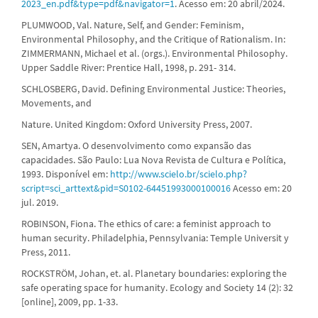
2023_en.pdf&type=pdf&navigator=1
. Acesso em: 20 abril/2024.
PLUMWOOD, Val. Nature, Self, and Gender: Feminism,
Environmental Philosophy, and the Critique of Rationalism. In:
ZIMMERMANN, Michael et al. (orgs.). Environmental Philosophy.
Upper Saddle River: Prentice Hall, 1998, p. 291- 314.
SCHLOSBERG, David. Defining Environmental Justice: Theories,
Movements, and
Nature. United Kingdom: Oxford University Press, 2007.
SEN, Amartya. O desenvolvimento como expansão das
capacidades. São Paulo: Lua Nova Revista de Cultura e Política,
1993. Disponível em:
http://www.scielo.br/scielo.php?
script=sci_arttext&pid=S0102-64451993000100016
Acesso em: 20
jul. 2019.
ROBINSON, Fiona. The ethics of care: a feminist approach to
human security. Philadelphia, Pennsylvania: Temple Universit y
Press, 2011.
ROCKSTRÖM, Johan, et. al. Planetary boundaries: exploring the
safe operating space for humanity. Ecology and Society 14 (2): 32
[online], 2009, pp. 1-33.