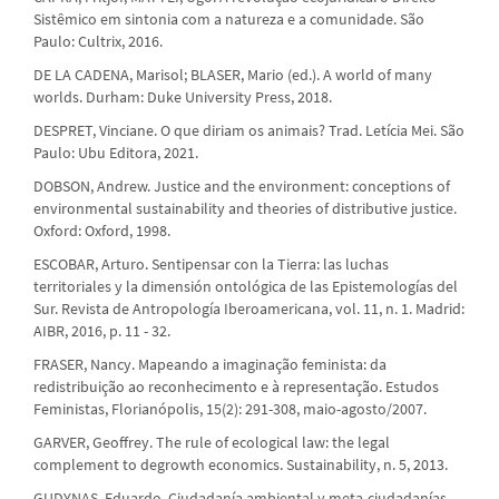
Sistêmico em sintonia com a natureza e a comunidade. São
Paulo: Cultrix, 2016.
DE LA CADENA, Marisol; BLASER, Mario (ed.). A world of many
worlds. Durham: Duke University Press, 2018.
DESPRET, Vinciane. O que diriam os animais? Trad. Letícia Mei. São
Paulo: Ubu Editora, 2021.
DOBSON, Andrew. Justice and the environment: conceptions of
environmental sustainability and theories of distributive justice.
Oxford: Oxford, 1998.
ESCOBAR, Arturo. Sentipensar con la Tierra: las luchas
territoriales y la dimensión ontológica de las Epistemologías del
Sur. Revista de Antropología Iberoamericana, vol. 11, n. 1. Madrid:
AIBR, 2016, p. 11 - 32.
FRASER, Nancy. Mapeando a imaginação feminista: da
redistribuição ao reconhecimento e à representação. Estudos
Feministas, Florianópolis, 15(2): 291-308, maio-agosto/2007.
GARVER, Geoffrey. The rule of ecological law: the legal
complement to degrowth economics. Sustainability, n. 5, 2013.
GUDYNAS, Eduardo. Ciudadanía ambiental y meta-ciudadanías