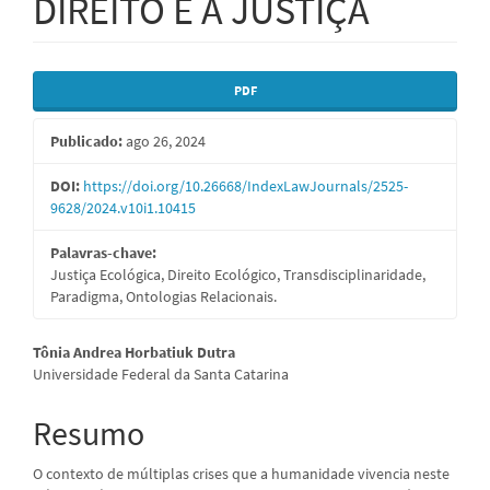
DIREITO E A JUSTIÇA
Barra
PDF
lateral
Publicado:
ago 26, 2024
de
artigos
DOI:
https://doi.org/10.26668/IndexLawJournals/2525-
9628/2024.v10i1.10415
Palavras-chave:
Justiça Ecológica, Direito Ecológico, Transdisciplinaridade,
Paradigma, Ontologias Relacionais.
Conteúdo
Tônia Andrea Horbatiuk Dutra
Universidade Federal da Santa Catarina
do
artigo
Resumo
principal
O contexto de múltiplas crises que a humanidade vivencia neste