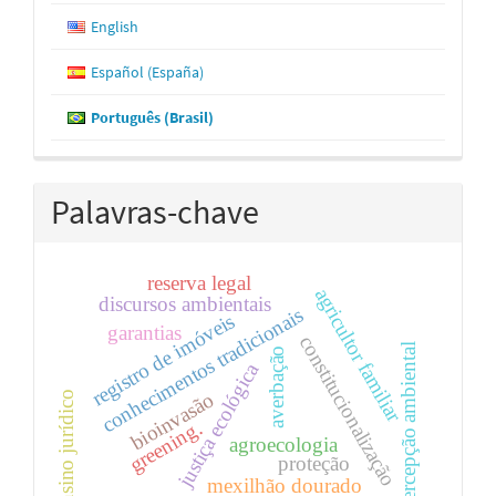
English
Español (España)
Português (Brasil)
Palavras-chave
reserva legal
agricultor familiar
discursos ambientais
conhecimentos tradicionais
registro de imóveis
garantias
constitucionalização
percepção ambiental
averbação
justiça ecológica
ensino jurídico
bioinvasão
greening.
agroecologia
proteção
mexilhão dourado