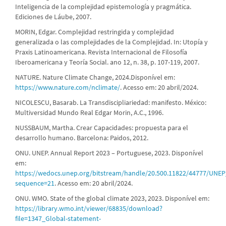
Inteligencia de la complejidad epistemología y pragmática.
Ediciones de Láube, 2007.
MORIN, Edgar. Complejidad restringida y complejidad
generalizada o las complejidades de la Complejidad. In: Utopía y
Praxis Latinoamericana. Revista Internacional de Filosofía
Iberoamericana y Teoría Social. ano 12, n. 38, p. 107-119, 2007.
NATURE. Nature Climate Change, 2024.Disponível em:
https://www.nature.com/nclimate/
. Acesso em: 20 abril/2024.
NICOLESCU, Basarab. La Transdiscipliariedad: manifesto. México:
Multiversidad Mundo Real Edgar Morin, A.C., 1996.
NUSSBAUM, Martha. Crear Capacidades: propuesta para el
desarrollo humano. Barcelona: Paidos, 2012.
ONU. UNEP. Annual Report 2023 – Portuguese, 2023. Disponível
em:
https://wedocs.unep.org/bitstream/handle/20.500.11822/44777/UNE
sequence=21
. Acesso em: 20 abril/2024.
ONU. WMO. State of the global climate 2023, 2023. Disponível em:
https://library.wmo.int/viewer/68835/download?
file=1347_Global-statement-