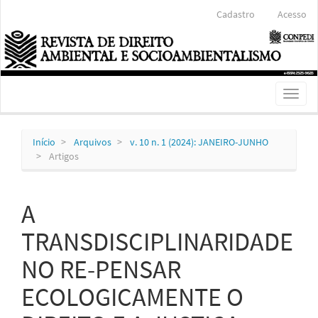
Navegação
Cadastro
Acesso
Principal
Conteúdo
principal
Barra
Lateral
Toggl
naviga
Início
Arquivos
v. 10 n. 1 (2024): JANEIRO-JUNHO
Artigos
A
TRANSDISCIPLINARIDADE
NO RE-PENSAR
ECOLOGICAMENTE O