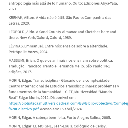
antropología más allá de lo humano. Quito: Ediciones Abya-Yala,
2021.
KRENAK, Ailton. A vida não é últil. São Paulo: Companhia das
Letras, 2020.
LEOPOLD, Aldo. A Sand County Almanac and Sketches here and
there. New York/Oxford, Oxford, 1989.
LÉVINAS, Emmanuel. Entre nós: ensaios sobre a alteridade.
Petrópolis: Vozes, 2004.
MASSUMI, Brian. O que os animais nos ensinam sobre política.
Tradução Francisco Trento e Fernanda Mello. São Paulo: N-1
edições, 2017.
MORIN, Edgar. Transdisciplina - Glosario de la complexidade.
Centro Internacional de Estudios Transdisciplinares: problemas y
fundamentos de la humanidad – CIET, Multiversidad “Mundo
Real” Edgar Morin, 2012. Disponível em:
https://biblioteca.multiversidadreal.com/BB/Biblio/Colectivo/Co
%20Colectivo.pdf
. Acesso em: 15 abril/2024.
MORIN, Edgar. A cabeça bem-feita. Porto Alegre: Sulina, 2005.
MORIN, Edgar; LE MOIGNE, Jean-Louis. Colóquio de Cerisy.