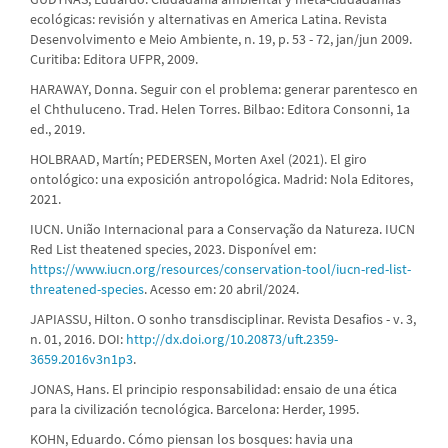
ecológicas: revisión y alternativas en America Latina. Revista
Desenvolvimento e Meio Ambiente, n. 19, p. 53 - 72, jan/jun 2009.
Curitiba: Editora UFPR, 2009.
HARAWAY, Donna. Seguir con el problema: generar parentesco en
el Chthuluceno. Trad. Helen Torres. Bilbao: Editora Consonni, 1a
ed., 2019.
HOLBRAAD, Martín; PEDERSEN, Morten Axel (2021). El giro
ontológico: una exposición antropológica. Madrid: Nola Editores,
2021.
IUCN. União Internacional para a Conservação da Natureza. IUCN
Red List theatened species, 2023. Disponível em:
https://www.iucn.org/resources/conservation-tool/iucn-red-list-
threatened-species
. Acesso em: 20 abril/2024.
JAPIASSU, Hilton. O sonho transdisciplinar. Revista Desafios - v. 3,
n. 01, 2016. DOI:
http://dx.doi.org/10.20873/uft.2359-
3659.2016v3n1p3
.
JONAS, Hans. El principio responsabilidad: ensaio de una ética
para la civilización tecnológica. Barcelona: Herder, 1995.
KOHN, Eduardo. Cómo piensan los bosques: havia una