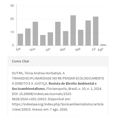
Downloads
Detalhes
Como Citar
do
DUTRA, Tônia Andrea Horbatiuk. A
artigo
TRANSDISCIPLINARIDADE NO RE-PENSAR ECOLOGICAMENTE
O DIREITO E A JUSTIÇA.
Revista de Direito Ambiental e
Socioambientalismo
, Florianopolis, Brasil, v. 10, n. 1, 2024.
DOI: 10.26668/IndexLawJournals/2525-
9628/2024.v10i1.10415. Disponível em:
https://indexlaw.org/index.php/Socioambientalismo/article
/view/10415. Acesso em: 7 ago. 2026.