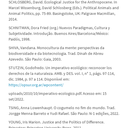
SCHLOSBERG, David. Ecological Justice for the Anthropocene. In
Marcel Wissenburg, David Schlosberg (Eds.). Political Animals and
Animal Politics, pp. 75-89. Basingstoke, UK: Palgrave Macmillan,
2014.
SCHNITMAN, Dora Fried (org.) Nuevos Paradigmas, Cultura y
Subjetividade. Introdução. Buenos Aires/Barcelona/México:
Paidós, 1998.
SHIVA, Vandana. Monocultura da mente: perspectivas da
biodiversidade e da biotecnologia. Trad. Dinah de Abreu
Azevedo. São Paulo: Gaia, 2003.
STUTZIN, Godofredo. Un imperativo ecológico: reconocer los
derechos de la naturaleza. AMB. y DES. vol. I, n° 1, págs. 97-114,
dic. 1984, p. 97 a 114. Disponível em:
https://opsur.org.ar/wpcontent/
uploads/2010/10/imperativo-ecologico.pdf. Acesso em: 15
set/2022.
TSING, Anna Lowenhaupt. O cogumelo no fim do mundo. Trad.
Jorgge Menna Barreto e Yudi Rafael. São Paulo: N-1 edições, 2022.
YOUNG, Iris Marion. Justice and the Politics of Difference.
Princeton: Princeton University Press, 2011.