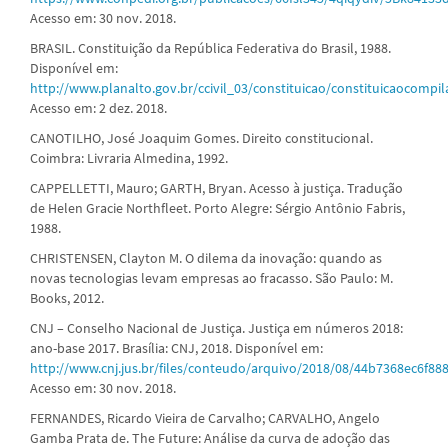
Acesso em: 30 nov. 2018.
BRASIL. Constituição da República Federativa do Brasil, 1988.
Disponível em:
http://www.planalto.gov.br/ccivil_03/constituicao/constituicaocompi
Acesso em: 2 dez. 2018.
CANOTILHO, José Joaquim Gomes. Direito constitucional.
Coimbra: Livraria Almedina, 1992.
CAPPELLETTI, Mauro; GARTH, Bryan. Acesso à justiça. Tradução
de Helen Gracie Northfleet. Porto Alegre: Sérgio Antônio Fabris,
1988.
CHRISTENSEN, Clayton M. O dilema da inovação: quando as
novas tecnologias levam empresas ao fracasso. São Paulo: M.
Books, 2012.
CNJ – Conselho Nacional de Justiça. Justiça em números 2018:
ano-base 2017. Brasília: CNJ, 2018. Disponível em:
http://www.cnj.jus.br/files/conteudo/arquivo/2018/08/44b7368ec6f8
Acesso em: 30 nov. 2018.
FERNANDES, Ricardo Vieira de Carvalho; CARVALHO, Angelo
Gamba Prata de. The Future: Análise da curva de adoção das