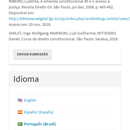
RIBEIRO, Ludmila. A emenda constitucional 45 e o acesso à
justiça. Revista Direito GV. São Paulo, jul-dez. 2008. p. 465-492.
Disponível em:
http://bibliotecadigital.fgv.br/ojs/index.php/revdireitogv/article/vie
Acesso em: 29 nov. 2018.
SARLET, Ingo Wolfgang; MARINONI, Luiz Guilherme; MITIDIERO,
Daniel. Curso de direito constitucional. São Paulo: Saraiva, 2018.
Enviar
ENVIAR SUBMISSÃO
Submissão
Idioma
English
Español (España)
Português (Brasil)