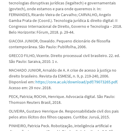
tecnologias disruptivas jurídicas (legaltech) e governamentais
(govtech), onde estamos e para onde queremos ir. In:
FERNANDES, Ricardo Vieira de Carvalho; CARVALHO, Angelo
Gamba Prata de (Coord.). Tecnologia jurídica & direito digital: II
Congresso Internacional de Direito, Governo e Tecnologia – 2018.
Belo Horizonte: Fórum, 2018. p. 29-44.
GIACOIA JUNIOR, Oswaldo. Pequeno dicionário de filosofia
contemporânea. São Paulo: Publifolha, 2006.
GRECCO FILHO, Vicente. Direito processual civil brasileiro. 22. ed.
São Paulo: Saraiva, 2010. 1 v.
MACHADO JUNIOR, Arnaldo de A. A crise de acesso à justiça no
direito brasileiro. Revista da ESMESE, n. 9, p. 219-240, 2006.
Disponível em:
https://core.ac.uk/download/pdf/79073265.pdf
.
Acesso em: 29 nov. 2018.
PECK, Patricia; ROCHA, Henrique. Advocacia digital. São Paulo:
Thomson Reuters Brasil, 2018.
OLIVEIRA, Gustavo Henrique de. Responsabilidade civil dos pais
pelos atos ilícitos dos filhos capazes. Curitiba: Juruá, 2015.
PINHEIRO, Patricia Peck. Robotização, inteligência artificial e