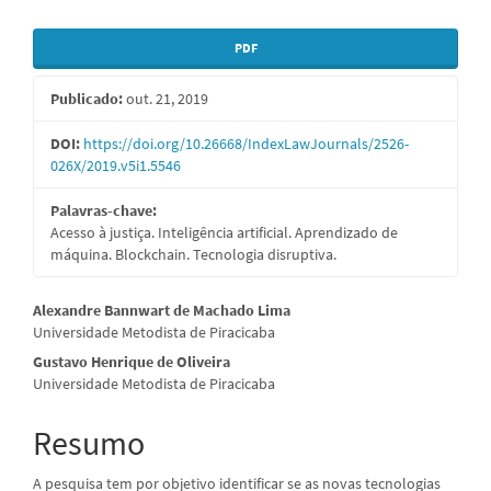
Barra
PDF
lateral
Publicado:
out. 21, 2019
de
artigos
DOI:
https://doi.org/10.26668/IndexLawJournals/2526-
026X/2019.v5i1.5546
Palavras-chave:
Acesso à justiça. Inteligência artificial. Aprendizado de
máquina. Blockchain. Tecnologia disruptiva.
Conteúdo
Alexandre Bannwart de Machado Lima
Universidade Metodista de Piracicaba
do
Gustavo Henrique de Oliveira
artigo
Universidade Metodista de Piracicaba
principal
Resumo
A pesquisa tem por objetivo identificar se as novas tecnologias