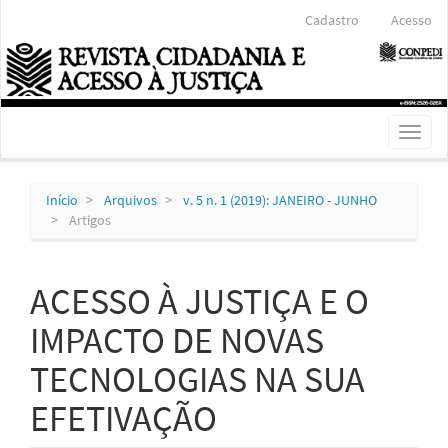
Navegação
Cadastro
Acesso
Principal
Conteúdo
principal
Barra
Lateral
Toggl
naviga
Início
Arquivos
v. 5 n. 1 (2019): JANEIRO - JUNHO
Artigos
ACESSO À JUSTIÇA E O
IMPACTO DE NOVAS
TECNOLOGIAS NA SUA
EFETIVAÇÃO