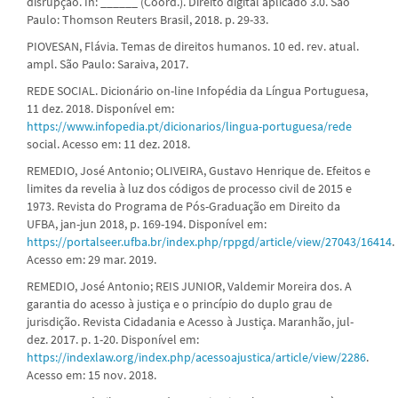
disrupção. In: ______ (Coord.). Direito digital aplicado 3.0. São
Paulo: Thomson Reuters Brasil, 2018. p. 29-33.
PIOVESAN, Flávia. Temas de direitos humanos. 10 ed. rev. atual.
ampl. São Paulo: Saraiva, 2017.
REDE SOCIAL. Dicionário on-line Infopédia da Língua Portuguesa,
11 dez. 2018. Disponível em:
https://www.infopedia.pt/dicionarios/lingua-portuguesa/rede
social. Acesso em: 11 dez. 2018.
REMEDIO, José Antonio; OLIVEIRA, Gustavo Henrique de. Efeitos e
limites da revelia à luz dos códigos de processo civil de 2015 e
1973. Revista do Programa de Pós-Graduação em Direito da
UFBA, jan-jun 2018, p. 169-194. Disponível em:
https://portalseer.ufba.br/index.php/rppgd/article/view/27043/16414
.
Acesso em: 29 mar. 2019.
REMEDIO, José Antonio; REIS JUNIOR, Valdemir Moreira dos. A
garantia do acesso à justiça e o princípio do duplo grau de
jurisdição. Revista Cidadania e Acesso à Justiça. Maranhão, jul-
dez. 2017. p. 1-20. Disponível em:
https://indexlaw.org/index.php/acessoajustica/article/view/2286
.
Acesso em: 15 nov. 2018.