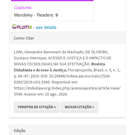
Captures
Mendeley - Readers:
9
-
see details
Detalhes
Como Citar
do
LIMA, Alexandre Bannwart de Machado; DE OLIVEIRA,
artigo
Gustavo Henrique. ACESSO À JUSTIÇA E O IMPACTO DE
NOVAS TECNOLOGIAS NA SUA EFETIVAÇÃO.
Revista
Cidadania e Acesso à Justiça
, Florianopolis, Brasil, v. 5, n. 1,
p. 69–87, 2019. DOI: 10.26668/IndexLawJournals/2526-
026X/2019.v5i1.5546. Disponível em:
https://indexlaw.org/index.php/acessoajustica/article/view/
5546. Acesso em: 10 ago. 2026.
FOMATOS DE CITAÇÃO
BAIXAR CITAÇÃO
Edição