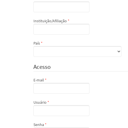
Obrigatório
Instituição/Afiliação
*
Obrigatório
País
*
Acesso
Obrigatório
E-mail
*
Obrigatório
Usuário
*
Obrigatório
Senha
*