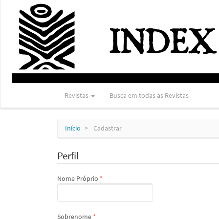
Navegação
Principal
Conteúdo
principal
Barra
Lateral
Revistas
Busca em todas as Revistas
Início
Cadastrar
Perfil
Obrigatório
Nome Próprio
*
Obrigatório
Sobrenome
*