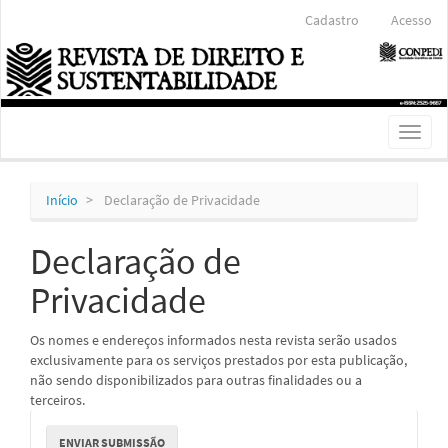
Navegação
Cadastro
Acesso
Principal
Conteúdo
principal
Barra
Lateral
Toggl
naviga
Início
Declaração de Privacidade
Declaração de
Privacidade
Os nomes e endereços informados nesta revista serão usados
exclusivamente para os serviços prestados por esta publicação,
não sendo disponibilizados para outras finalidades ou a
terceiros.
Enviar
ENVIAR SUBMISSÃO