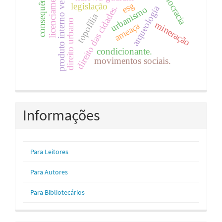
produto interno verde (piv)
consequências
democracia
licenciamento
esg
legislação
direito das cidades.
arqueologia
urbanismo
topofilia
direito urbano
mineração
ameaça
condicionante.
movimentos sociais.
Informações
Para Leitores
Para Autores
Para Bibliotecários