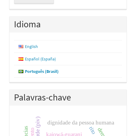
Submissão
Idioma
English
Español (España)
Português (Brasil)
Palavras-chave
dignidade da pessoa humana
rito
kaiowá-guarani