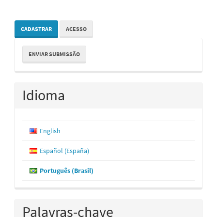
CADASTRAR
ACESSO
Enviar
ENVIAR SUBMISSÃO
Submissão
Idioma
English
Español (España)
Português (Brasil)
Palavras-chave