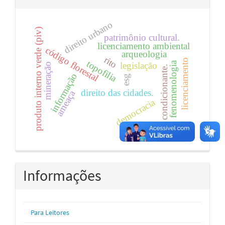
direito urbano
produto interno verde (piv)
patrimônio cultural.
licenciamento ambiental
código florestal
arqueologia
rito
licenciamento
topofilia
fenomenologia
legislação
mineração
condicionante.
informação
esg
direito das cidades.
ameaça
democracia
Informações
Para Leitores