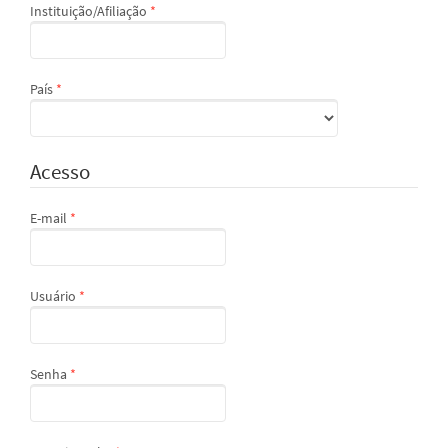
Obrigatório
Instituição/Afiliação
*
Obrigatório
País
*
Acesso
Obrigatório
E-mail
*
Obrigatório
Usuário
*
Obrigatório
Senha
*