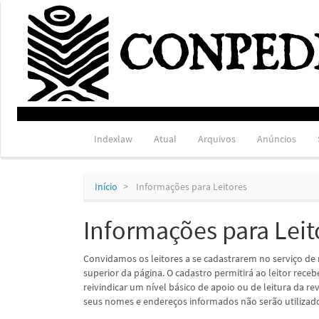
Navegação
Principal
Conteúdo
principal
Barra
Lateral
Indexlaw
Atual
Arquivos
Anúncios
Início
Informações para Leitores
Informações para Leit
Convidamos os leitores a se cadastrarem no serviço de 
superior da página. O cadastro permitirá ao leitor rece
reivindicar um nível básico de apoio ou de leitura da rev
seus nomes e endereços informados não serão utilizados