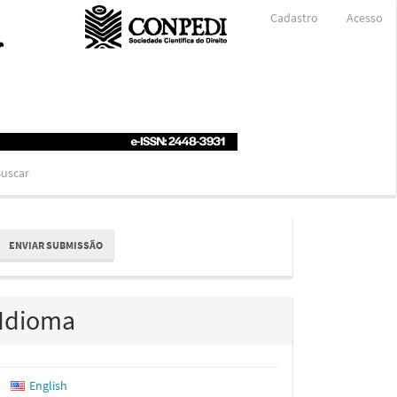
Cadastro
Acesso
uscar
nviar
ENVIAR SUBMISSÃO
ubmissão
Idioma
English