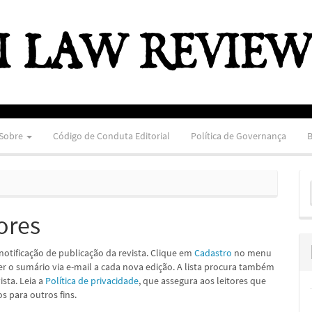
Sobre
Código de Conduta Editorial
Política de Governança
B
E
S
ores
notificação de publicação da revista. Clique em
Cadastro
no menu
ber o sumário via e-mail a cada nova edição. A lista procura também
ista. Leia a
Política de privacidade
, que assegura aos leitores que
 para outros fins.