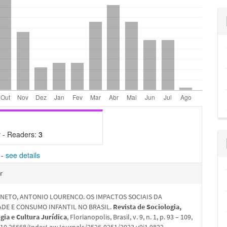
 - Readers:
3
-
see details
hes
r
 NETO, ANTONIO LOURENCO. OS IMPACTOS SOCIAIS DA
ADE E CONSUMO INFANTIL NO BRASIL.
Revista de Sociologia,
gia e Cultura Jurídica
, Florianopolis, Brasil, v. 9, n. 1, p. 93 – 109,