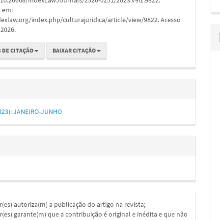
: 10.26668/IndexLawJournals/2526-0251/2023.v9i1.9822.
l em:
dexlaw.org/index.php/culturajuridica/article/view/9822. Acesso
 2026.
 DE CITAÇÃO
BAIXAR CITAÇÃO
(2023): JANEIRO-JUNHO
or(es) autoriza(m) a publicação do artigo na revista;
or(es) garante(m) que a contribuição é original e inédita e que não