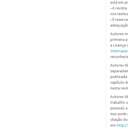
está em pr
• A revist
nos textos
• É reserv
adequação
Autores ma
primeira 
a
Licença
Internacio
reconhecim
Autores tê
separadame
publicada 
capítulo d
nesta revi
Autores tê
trabalho
o
pessoal) a
isso pode
citação do
em
http:/