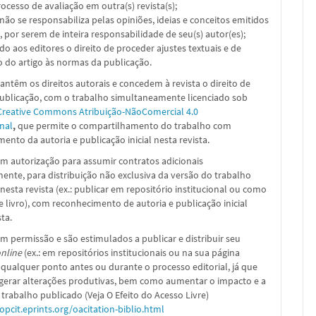
ocesso de avaliação em outra(s) revista(s);
a não se responsabiliza pelas opiniões, ideias e conceitos emitidos
, por serem de inteira responsabilidade de seu(s) autor(es);
ado aos editores o direito de proceder ajustes textuais e de
 do artigo às normas da publicação.
ntêm os direitos autorais e concedem à revista o direito de
publicação, com o trabalho simultaneamente licenciado sob
Creative Commons Atribuição-NãoComercial 4.0
nal
,
que permite o compartilhamento do trabalho com
ento da autoria e publicação inicial nesta revista.
m autorização para assumir contratos adicionais
nte, para distribuição não exclusiva da versão do trabalho
nesta revista (ex.: publicar em repositório institucional ou como
e livro), com reconhecimento de autoria e publicação inicial
sta.
m permissão e são estimulados a publicar e distribuir seu
nline
(ex.: em repositórios institucionais ou na sua página
 qualquer ponto antes ou durante o processo editorial, já que
 gerar alterações produtivas, bem como aumentar o impacto e a
 trabalho publicado (Veja O Efeito do Acesso Livre)
/opcit.eprints.org/oacitation-biblio.html