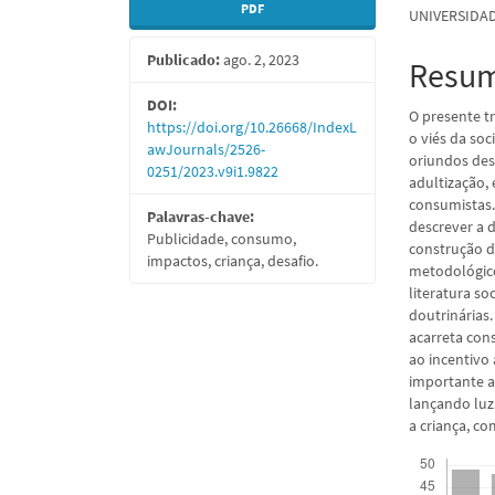
PDF
UNIVERSIDAD
lateral
do
Publicado:
ago. 2, 2023
de
artigo
Resu
artigos
princi
DOI:
O presente t
https://doi.org/10.26668/IndexL
o viés da soc
awJournals/2526-
oriundos dest
0251/2023.v9i1.9822
adultização,
consumistas.
Palavras-chave:
descrever a d
Publicidade, consumo,
construção d
impactos, criança, desafio.
metodológico,
literatura soc
doutrinárias.
acarreta con
ao incentivo
importante a
lançando luz
a criança, 
Downloads