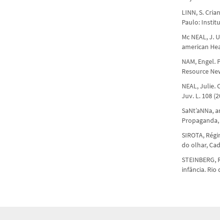
LINN, S. Cria
Paulo: Instit
Mc NEAL, J. 
american Hea
NAM, Engel. P
Resource New
NEAL, Julie. 
Juv. L. 108 (
SaNt’aNNa, a
Propaganda, t
SIROTA, Régi
do olhar, Cad
STEINBERG, R.
infância. Rio 