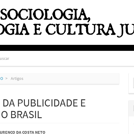
uscar
E
HO
Artigos
S
 DA PUBLICIDADE E
O BRASIL
údo
URENCO DA COSTA NETO