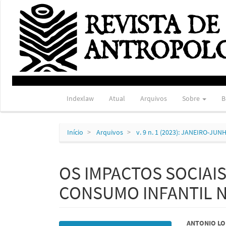
Navegação
Principal
Conteúdo
principal
Barra
Lateral
Indexlaw
Atual
Arquivos
Sobre
B
Início
Arquivos
v. 9 n. 1 (2023): JANEIRO-JUN
OS IMPACTOS SOCIAIS
CONSUMO INFANTIL N
Barra
Conte
ANTONIO LO