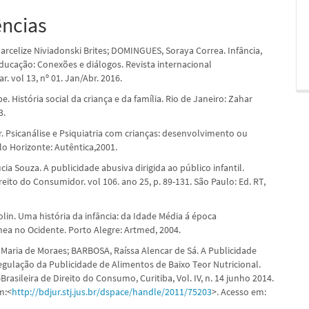
ências
arcelize Niviadonski Brites; DOMINGUES, Soraya Correa. Infância,
ucação: Conexões e diálogos. Revista internacional
ar. vol 13, nº 01. Jan/Abr. 2016.
pe. História social da criança e da família. Rio de Janeiro: Zahar
3.
r. Psicanálise e Psiquiatria com crianças: desenvolvimento ou
lo Horizonte: Autêntica,2001.
ia Souza. A publicidade abusiva dirigida ao público infantil.
reito do Consumidor. vol 106. ano 25, p. 89-131. São Paulo: Ed. RT,
.
in. Uma história da infância: da Idade Média á época
a no Ocidente. Porto Alegre: Artmed, 2004.
a Maria de Moraes; BARBOSA, Raíssa Alencar de Sá. A Publicidade
Regulação da Publicidade de Alimentos de Baixo Teor Nutricional.
Brasileira de Direito do Consumo, Curitiba, Vol. IV, n. 14 junho 2014.
m:<
http://bdjur.stj.jus.br/dspace/handle/2011/75203
>. Acesso em: