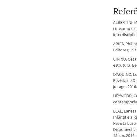
Refer
ALBERTINI, M
consumo e ed
interdisciplin
ARIÈS, Philip
Editores, 197
CIRINO, Osca
estrutura. Be
D’AQUINO, Luc
Revista de Di
jul-ago. 2016
HEYWOOD, Col
contemporâne
LEAL, Lariss
Infantil e a 
Revista Luso-
Disponível e
14 jun. 2016.