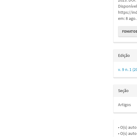
2023. DOI
Disponíve
https://in
em: 8 ago.
FOMATOS
Edição
v. 9 n. 1 
Seção
Artigos
• O(s) aut
• O(s) aut