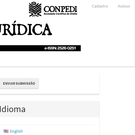
Cadastro
Acesso
nviar
ENVIAR SUBMISSÃO
ubmissão
Idioma
English