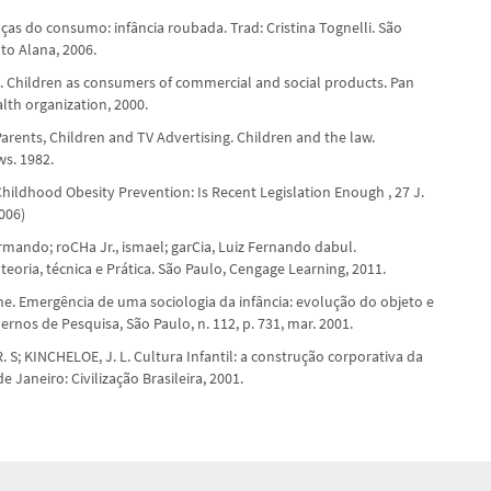
nças do consumo: infância roubada. Trad: Cristina Tognelli. São
uto Alana, 2006.
U. Children as consumers of commercial and social products. Pan
lth organization, 2000.
arents, Children and TV Advertising. Children and the law.
s. 1982.
Childhood Obesity Prevention: Is Recent Legislation Enough , 27 J.
2006)
rmando; roCHa Jr., ismael; garCia, Luiz Fernando dabul.
eoria, técnica e Prática. São Paulo, Cengage Learning, 2011.
ne. Emergência de uma sociologia da infância: evolução do objeto e
ernos de Pesquisa, São Paulo, n. 112, p. 731, mar. 2001.
 S; KINCHELOE, J. L. Cultura Infantil: a construção corporativa da
de Janeiro: Civilização Brasileira, 2001.