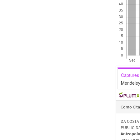
Captures
Mendeley
Detal
Como Cita
do
DA COSTA
artigo
PUBLICID
Antropolo