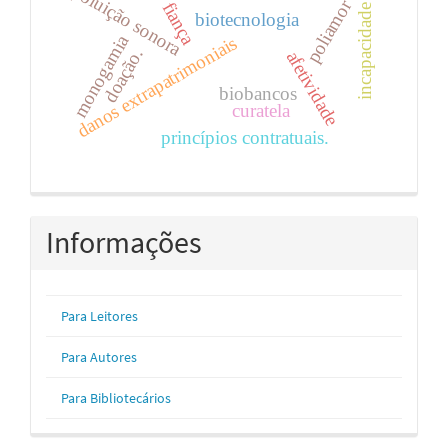
incapacidade civil
poluição sonora
poliamor
fiança
biotecnologia
monogamia
danos extrapatrimoniais
doação.
afetividade
biobancos
curatela
princípios contratuais.
Informações
Para Leitores
Para Autores
Para Bibliotecários