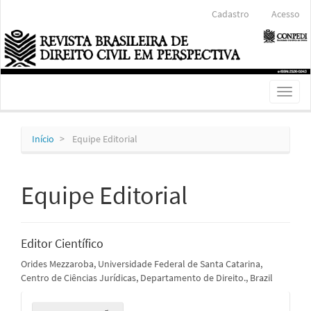
Navegação
Cadastro
Acesso
Principal
Conteúdo
principal
Barra
Lateral
Toggl
naviga
Início
Equipe Editorial
Equipe Editorial
Editor Científico
Orides Mezzaroba, Universidade Federal de Santa Catarina,
Centro de Ciências Jurídicas, Departamento de Direito., Brazil
Enviar