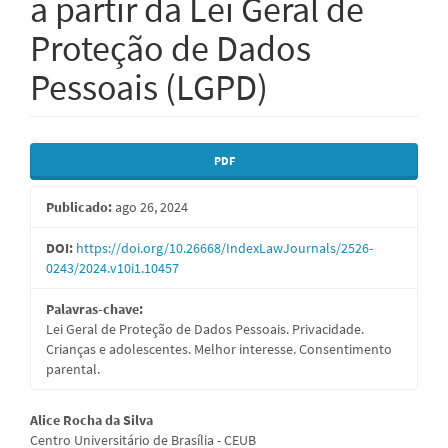
a partir da Lei Geral de
Proteção de Dados
Pessoais (LGPD)
Barra
PDF
lateral
Publicado:
ago 26, 2024
de
artigos
DOI:
https://doi.org/10.26668/IndexLawJournals/2526-
0243/2024.v10i1.10457
Palavras-chave:
Lei Geral de Proteção de Dados Pessoais. Privacidade.
Crianças e adolescentes. Melhor interesse. Consentimento
parental.
Conteúdo
Alice Rocha da Silva
Centro Universitário de Brasília - CEUB