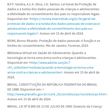
B.F.F. Yandra, A.C.A. Silva, J.G. Santos. Lei Geral de Proteção de
dados e a tutela dos dados pessoais de crianças e adolescentes:
a efetividade do consentimento dos pais ou responsáveis legais.
Disponível em <
https://revista.internetlab.org.br/lei-geral-de-
protecao-de-dados-e-a-tutela-dos-dados-pessoais-de-criancas-e-
adolescentes-a-efetividade-do-consentimento-dos-pais-ou-
responsaveis-legais/
>. Acesso em 15 de abril de 2024.
BIONI, Bruno Ricardo. Proteção de dados pessoais: A função e os
limites do consentimento. Rio de Janeiro. Forense, 2019.
Biblioteca Virtual em Saúde do Adolescente. Quando a
tecnologia se torna uma arma contra crianças e adolescentes.
Disponível em <
http://www.adolec.uerj.br/?
vhl_collection=noticias/quando-a-tecnologia-se-torna-uma-
arma-contra-criancas-e-adolescentes
>. Acesso em 15 de abril de
2024.
BRASIL. CONSTITUIÇÃO DA REPÚBLICA FEDERATIVA DO BRASIL
DE 1988. Disponível em: <
http://www.planalto.gov.br/ccivil_03/constituicao/constituicao.htm
>.
Acesso em 15 de abril de 2024.
BRASIL. LEI Nº 8.069 DE 13 DE JULHO DE 1990. Estatuto da Criança