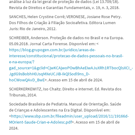
análise à luz da lei geral de proteção de dados (Lei 13.709/18).
Revista de Direitos e Garantias Fundamentais, v. 19, n. 3, 2018.
SANCHES, Helen Crystine Corrê; VERONESE, Josiane Rose Petry.
Dos Filhos de Criação à Filiação Socioafetiva. Editora Lumen
Juris: Rio de Janeiro, 2012.
SCHREIBER, Anderson. Proteção de dados no Brasil e na Europa.
05.09.2018. Jornal Carta Forense. Disponível em: <
https://blog.grupogen.com.br/juridico/areas-de-
interesse/constitucional/protecao-de-dados-pessoais-no-brasil-
e-na-europa/?
gad_source=1&gclid=CjwKCAjwoPOwBhAeEiwAJuXRh1RTbocQlsXCI_-
JgdG9sBobhH0JsqMXeUCJiB-IkQlSodl9ns_D-
hoCWowQAvD_BwE
>. Acesso em 15 de abril de 2024.
SCHERKERKEWITZ, Iso Chaitz. Direito e internet. Ed. Revista dos
Tribunais, 2014.
Sociedade Brasileira de Pediatria. Manual de Orientação. Saúde
de Crianças e Adolescentes na Era Digital. Disponível em:
<
https://www.sbp.com.br/fileadmin/user_upload/2016/11/19166d-
MOrient-Saude-Crian-e-Adolesc.pdf
>. Acesso em 15 de abril de
2024.