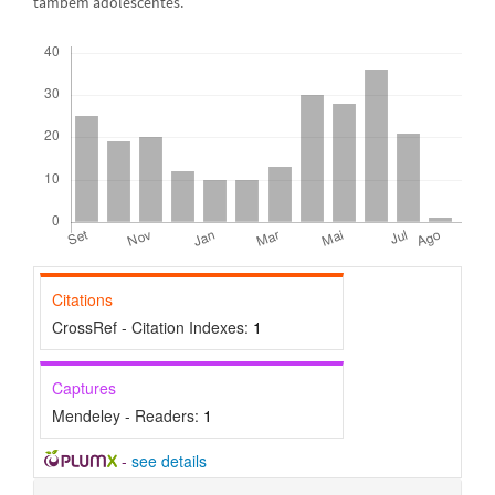
também adolescentes.
Downloads
Citations
CrossRef - Citation Indexes:
1
Captures
Mendeley - Readers:
1
-
see details
Detalhes