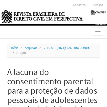
Navegação
Cadastro
Acesso
Principal
Conteúdo
principal
Barra
Lateral
Toggl
naviga
Início
Arquivos
v. 10 n. 1 (2024): JANEIRO-JUNHO
Artigos
A lacuna do
consentimento parental
para a proteção de dados
pessoais de adolescentes