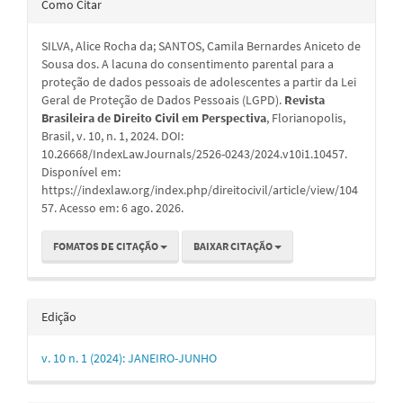
Como Citar
do
SILVA, Alice Rocha da; SANTOS, Camila Bernardes Aniceto de
artigo
Sousa dos. A lacuna do consentimento parental para a
proteção de dados pessoais de adolescentes a partir da Lei
Geral de Proteção de Dados Pessoais (LGPD).
Revista
Brasileira de Direito Civil em Perspectiva
, Florianopolis,
Brasil, v. 10, n. 1, 2024. DOI:
10.26668/IndexLawJournals/2526-0243/2024.v10i1.10457.
Disponível em:
https://indexlaw.org/index.php/direitocivil/article/view/104
57. Acesso em: 6 ago. 2026.
FOMATOS DE CITAÇÃO
BAIXAR CITAÇÃO
Edição
v. 10 n. 1 (2024): JANEIRO-JUNHO