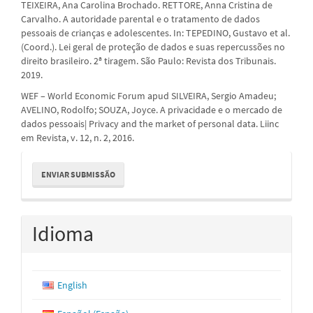
TEIXEIRA, Ana Carolina Brochado. RETTORE, Anna Cristina de
Carvalho. A autoridade parental e o tratamento de dados
pessoais de crianças e adolescentes. In: TEPEDINO, Gustavo et al.
(Coord.). Lei geral de proteção de dados e suas repercussões no
direito brasileiro. 2ª tiragem. São Paulo: Revista dos Tribunais.
2019.
WEF – World Economic Forum apud SILVEIRA, Sergio Amadeu;
AVELINO, Rodolfo; SOUZA, Joyce. A privacidade e o mercado de
dados pessoais| Privacy and the market of personal data. Liinc
em Revista, v. 12, n. 2, 2016.
Enviar
ENVIAR SUBMISSÃO
Submissão
Idioma
English