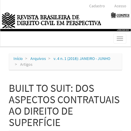
Navegação
Cadastro
Acesso
Principal
Conteúdo
principal
Barra
Lateral
Toggl
naviga
Início
Arquivos
v. 4 n. 1 (2018): JANEIRO - JUNHO
Artigos
BUILT TO SUIT: DOS
ASPECTOS CONTRATUAIS
AO DIREITO DE
SUPERFÍCIE