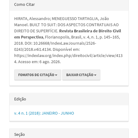
Detalhes
Como Citar
do
HIRATA, Alessandro; MENEGUESSO TARTAGLIA, João
artigo
Manoel. BUILT TO SUIT: DOS ASPECTOS CONTRATUAIS AO
DIREITO DE SUPERFÍCIE.
Revista Brasileira de Direito Civil
em Perspectiva
, Florianopolis, Brasil, v. 4, n. 1, p. 145–165,
2018. DOI: 10.26668/IndexLawJournals/2526-
0243/2018.v4i1.4134. Disponível em:
https://indexlaw.org/index.php/direitocivil/article/view/413
4. Acesso em: 6 ago. 2026.
FOMATOS DE CITAÇÃO
BAIXAR CITAÇÃO
Edição
v. 4 n. 1 (2018): JANEIRO - JUNHO
Seção