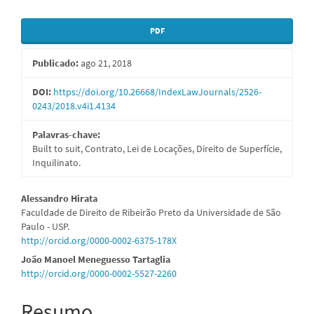
Barra
PDF
lateral
Publicado:
ago 21, 2018
de
artigos
DOI:
https://doi.org/10.26668/IndexLawJournals/2526-
0243/2018.v4i1.4134
Palavras-chave:
Built to suit, Contrato, Lei de Locações, Direito de Superfície,
Inquilinato.
Conteúdo
Alessandro Hirata
Faculdade de Direito de Ribeirão Preto da Universidade de São
do
Paulo - USP.
http://orcid.org/0000-0002-6375-178X
artigo
João Manoel Meneguesso Tartaglia
principal
http://orcid.org/0000-0002-5527-2260
Resumo