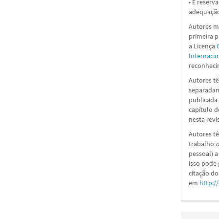
• É reserv
adequação
Autores ma
primeira 
a
Licença
Internacio
reconhecim
Autores tê
separadame
publicada 
capítulo d
nesta revi
Autores tê
trabalho
o
pessoal) a
isso pode
citação do
em
http:/