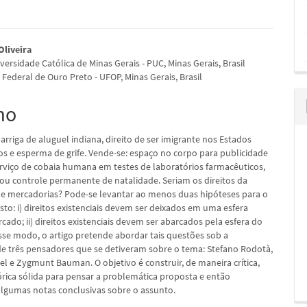
údo
Oliveira
iversidade Católica de Minas Gerais - PUC, Minas Gerais, Brasil
Federal de Ouro Preto - UFOP, Minas Gerais, Brasil
mo
pal
rriga de aluguel indiana, direito de ser imigrante nos Estados
os e esperma de grife. Vende-se: espaço no corpo para publicidade
erviço de cobaia humana em testes de laboratórios farmacêuticos,
o ou controle permanente de natalidade. Seriam os direitos da
e mercadorias? Pode-se levantar ao menos duas hipóteses para o
to: i) direitos existenciais devem ser deixados em uma esfera
cado; ii) direitos existenciais devem ser abarcados pela esfera do
se modo, o artigo pretende abordar tais questões sob a
de três pensadores que se detiveram sobre o tema: Stefano Rodotà,
el e Zygmunt Bauman. O objetivo é construir, de maneira crítica,
rica sólida para pensar a problemática proposta e então
algumas notas conclusivas sobre o assunto.