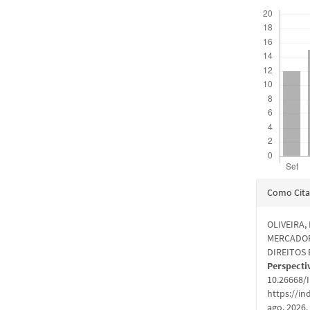
Downloads
Detal
Como Cita
do
OLIVEIRA,
artigo
MERCADOR
DIREITOS 
Perspecti
10.26668/
https://in
ago. 2026.