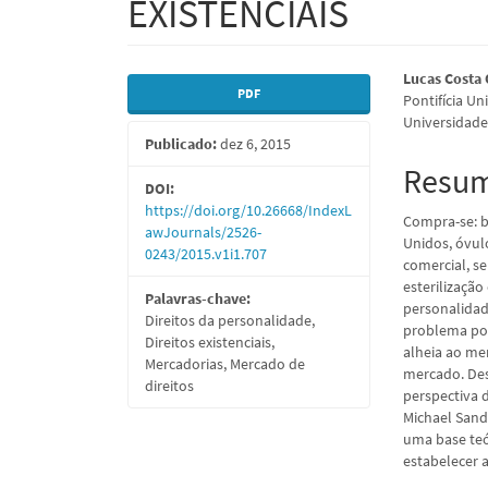
EXISTENCIAIS
Barra
Conte
Lucas Costa 
PDF
Pontifícia Un
lateral
do
Universidade 
Publicado:
dez 6, 2015
de
artigo
Resu
artigos
princi
DOI:
https://doi.org/10.26668/IndexL
Compra-se: ba
awJournals/2526-
Unidos, óvul
0243/2015.v1i1.707
comercial, s
esterilizaçã
Palavras-chave:
personalidad
Direitos da personalidade,
problema pos
Direitos existenciais,
alheia ao mer
Mercadorias, Mercado de
mercado. Des
direitos
perspectiva 
Michael Sand
uma base teó
estabelecer 