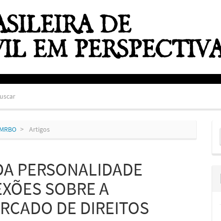
uscar
E
ZEMRBO
Artigos
S
 DA PERSONALIDADE
EXÕES SOBRE A
ERCADO DE DIREITOS