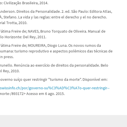
: Civilização Brasileira, 2014.
derson. Direitos da Personalidade. 2. ed. São Paulo: Editora Atlas,
 Stefano. La vida y las reglas: entre el derecho y el no derecho.
rial Trotta, 2010.
 Fátima Freire de; NAVES, Bruno Torquato de Oliveira. Manual de
elo Horizonte: Del Rey, 2011.
 Fátima Freire de; MOUREIRA, Diogo Luna. Os novos rumos da
umana: turismo reprodutivo e aspectos polêmicos das técnicas de
In press.
unello. Renúncia ao exercício de direitos da personalidade. Belo
l Rey, 2010.
overno suíço quer restringir "turismo da morte". Disponível em:
.swissinfo.ch/por/governo-su%C3%AD%C3%A7o-quer-restringir--
orte-/893172> Acesso em 6 ago. 2015.