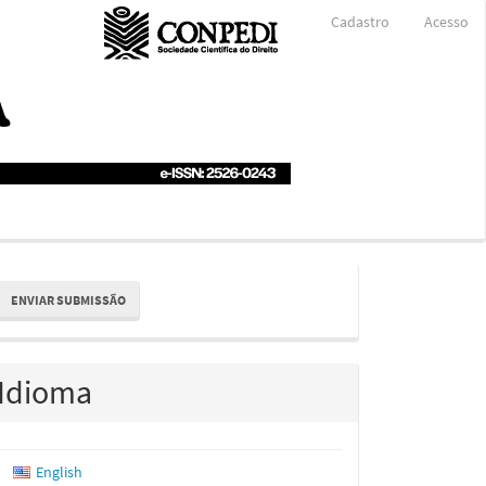
Cadastro
Acesso
nviar
ENVIAR SUBMISSÃO
ubmissão
Idioma
English