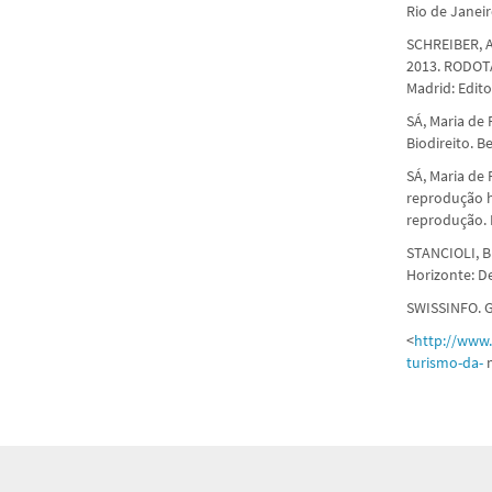
Rio de Janeiro
SCHREIBER, An
2013. RODOTÀ,
Madrid: Edito
SÁ, Maria de
Biodireito. B
SÁ, Maria de
reprodução h
reprodução. 
STANCIOLI, Br
Horizonte: De
SWISSINFO. G
<
http://www
turismo-da-
m