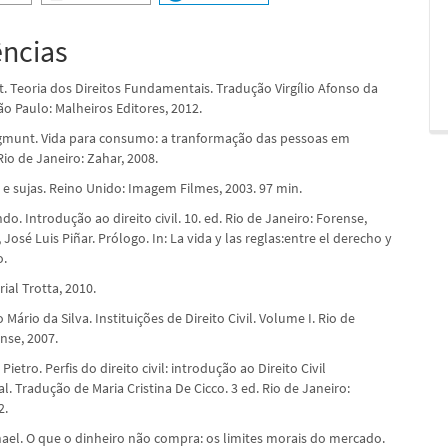
ências
t. Teoria dos Direitos Fundamentais. Tradução Virgílio Afonso da
 São Paulo: Malheiros Editores, 2012.
munt. Vida para consumo: a tranformação das pessoas em
io de Janeiro: Zahar, 2008.
 e sujas. Reino Unido: Imagem Filmes, 2003. 97 min.
o. Introdução ao direito civil. 10. ed. Rio de Janeiro: Forense,
José Luis Piñar. Prólogo. In: La vida y las reglas:entre el derecho y
o.
rial Trotta, 2010.
 Mário da Silva. Instituições de Direito Civil. Volume I. Rio de
nse, 2007.
ietro. Perfis do direito civil: introdução ao Direito Civil
l. Tradução de Maria Cristina De Cicco. 3 ed. Rio de Janeiro:
2.
ael. O que o dinheiro não compra: os limites morais do mercado.