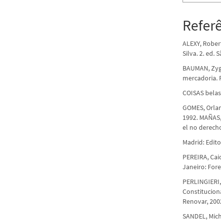
Refer
ALEXY, Rober
Silva. 2. ed.
BAUMAN, Zyg
mercadoria. R
COISAS belas
GOMES, Orland
1992. MAÑAS, 
el no derech
Madrid: Edito
PEREIRA, Caio
Janeiro: Fore
PERLINGIERI, P
Constituciona
Renovar, 200
SANDEL, Mich