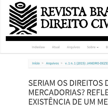
Navegação
Principal
Conteúdo
principal
Barra
Lateral
Indexlaw
Atual
Arquivos
Sobre
B
Início
Arquivos
v. 1 n. 1 (2015): JANEIRO-DE
SERIAM OS DIREITOS
MERCADORIAS? REFL
EXISTÊNCIA DE UM M