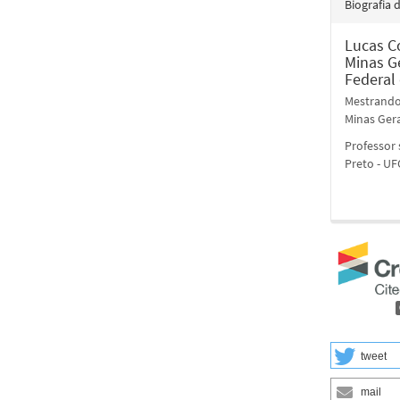
Biografia 
Lucas Co
Minas Ge
Federal 
Mestrando 
Minas Gera
Professor 
Preto - UF
tweet
mail