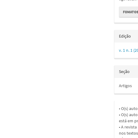
FOMATOS
Edição
v. 1 n. 1
Seção
Artigos
• O(s) aut
• O(s) aut
está em pr
• A revist
nos textos