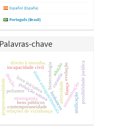
Español (España)
Português (Brasil)
Palavras-chave
direito à moradia.
possibilidade jurídica
adoção
biotecnologia
evolução
incapacidade civil
danos extrapatrimoniais
curatela
doação.
livre iniciativa
proporcionalidade
afetividade
anonimização
poluição sonora
fiança
poliamor
biobancos
unificação
monogamia
bens públicos
contemporaneidade
relações de vizinhança