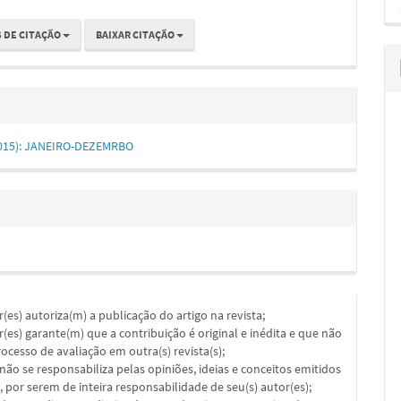
 DE CITAÇÃO
BAIXAR CITAÇÃO
 (2015): JANEIRO-DEZEMRBO
or(es) autoriza(m) a publicação do artigo na revista;
or(es) garante(m) que a contribuição é original e inédita e que não
ocesso de avaliação em outra(s) revista(s);
a não se responsabiliza pelas opiniões, ideias e conceitos emitidos
, por serem de inteira responsabilidade de seu(s) autor(es);