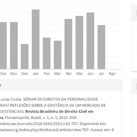
hes
r
 Lucas Costa. SERIAM OS DIREITOS DA PERSONALIDADE
IAS? REFLEXÕES SOBRE A EXISTÊNCIA DE UM MERCADO DE
EXISTENCIAIS.
Revista Brasileira de Direito Civil em
va
, Florianopolis, Brasil, v. 1, n. 1, 2015. DOI:
IndexLawJournals/2526-0243/2015.v1i1.707. Disponível em:
dexlaw.org/index.php/direitocivil/article/view/707. Acesso em: 6