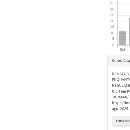
Detal
Como Cita
do
RAMALHO 
artigo
ENQUANTO
REGULAME
Civil em 
10.26668/
https://in
ago. 2026.
FOMATOS