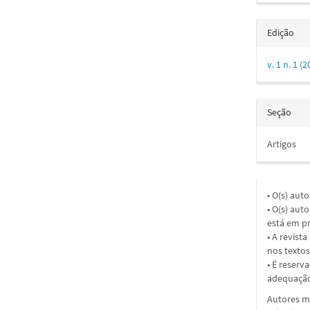
Edição
v. 1 n. 1
Seção
Artigos
• O(s) aut
• O(s) aut
está em pr
• A revist
nos textos
• É reserv
adequação
Autores ma