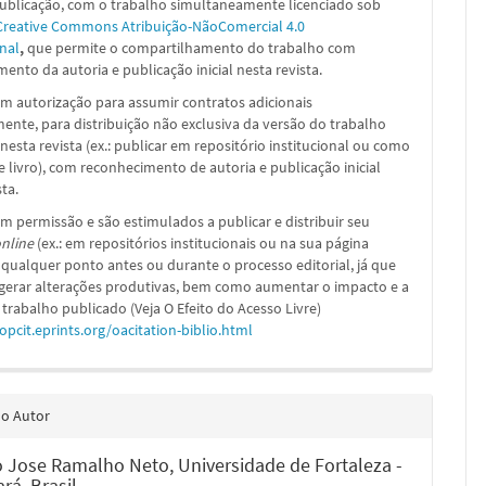
publicação, com o trabalho simultaneamente licenciado sob
Creative Commons Atribuição-NãoComercial 4.0
nal
,
que permite o compartilhamento do trabalho com
ento da autoria e publicação inicial nesta revista.
m autorização para assumir contratos adicionais
nte, para distribuição não exclusiva da versão do trabalho
nesta revista (ex.: publicar em repositório institucional ou como
e livro), com reconhecimento de autoria e publicação inicial
sta.
m permissão e são estimulados a publicar e distribuir seu
nline
(ex.: em repositórios institucionais ou na sua página
 qualquer ponto antes ou durante o processo editorial, já que
 gerar alterações produtivas, bem como aumentar o impacto e a
 trabalho publicado (Veja O Efeito do Acesso Livre)
/opcit.eprints.org/oacitation-biblio.html
do Autor
 Jose Ramalho Neto,
Universidade de Fortaleza -
rá, Brasil