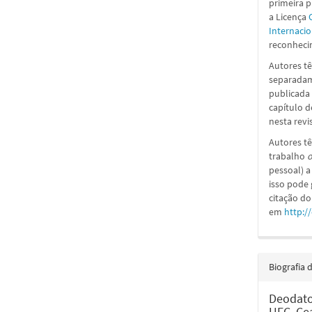
primeira 
a
Licença
Internacio
reconhecim
Autores tê
separadame
publicada 
capítulo d
nesta revi
Autores tê
trabalho
o
pessoal) a
isso pode
citação do
em
http:/
Biografia 
Deodato
UFC, Cea