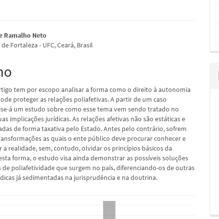
údo
e Ramalho Neto
de Fortaleza - UFC, Ceará, Brasil
mo
pal
rtigo tem por escopo analisar a forma como o direito à autonomia
ode proteger as relações poliafetivas. A partir de um caso
r-se-á um estudo sobre como esse tema vem sendo tratado no
uas implicações jurídicas. As relações afetivas não são estáticas e
das de forma taxativa pelo Estado. Antes pelo contrário, sofrem
ransformações as quais o ente público deve procurar conhecer e
a realidade, sem, contudo, olvidar os princípios básicos da
esta forma, o estudo visa ainda demonstrar as possíveis soluções
s de poliafetividade que surgem no país, diferenciando-os de outras
ídicas já sedimentadas na jurisprudência e na doutrina.