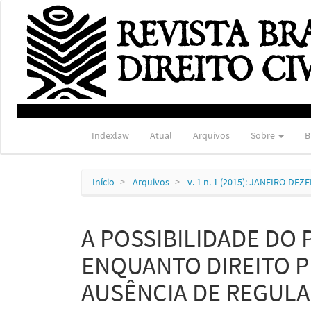
Navegação
Principal
Conteúdo
principal
Barra
Lateral
Indexlaw
Atual
Arquivos
Sobre
B
Início
Arquivos
v. 1 n. 1 (2015): JANEIRO-DE
A POSSIBILIDADE DO
ENQUANTO DIREITO P
AUSÊNCIA DE REGUL