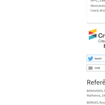
Mestrando 
Ceará, Bra
tweet
mail
Refer
BONAVIDES, Pa
Malheiros, 19
BORGES, Roxa