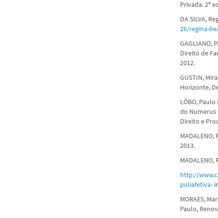
Privada. 2ª e
DA SILVA, Reg
26/regina-be
GAGLIANO, Pa
Direito de Fa
2012.
GUSTIN, Mirac
Horizonte, De
LÔBO, Paulo 
do Numerus C
Direito e Pro
MADALENO, Rol
2013.
MADALENO, Ro
http://www.c
poliafetiva-
i
MORAES, Mari
Paulo, Renov