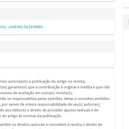
 (2015): JANEIRO-DEZEMRBO
or(es) autoriza(m) a publicação do artigo na revista;
or(es) garante(m) que a contribuição é original e inédita e que não
ocesso de avaliação em outra(s) revista(s);
a não se responsabiliza pelas opiniões, ideias e conceitos emitidos
, por serem de inteira responsabilidade de seu(s) autor(es);
ado aos editores o direito de proceder ajustes textuais e de
 do artigo às normas da publicação.
ntêm os direitos autorais e concedem à revista o direito de