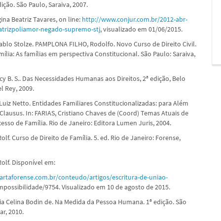
dição. São Paulo, Saraiva, 2007.
ina Beatriz Tavares, on line:
http://www.conjur.com.br/2012-abr-
atrizpoliamor-negado-supremo-stj
, visualizado em 01/06/2015.
blo Stolze. PAMPLONA FILHO, Rodolfo. Novo Curso de Direito Civil.
mília: As famílias em perspectiva Constitucional. São Paulo: Saraiva,
y B. S.. Das Necessidades Humanas aos Direitos, 2ª edição, Belo
l Rey, 2009.
Luiz Netto. Entidades Familiares Constitucionalizadas: para Além
lausus. In: FARIAS, Cristiano Chaves de (Coord) Temas Atuais de
cesso de Família. Rio de Janeiro: Editora Lumen Juris, 2004.
f. Curso de Direito de Família. 5. ed. Rio de Janeiro: Forense,
lf. Disponível em:
artaforense.com.br/conteudo/artigos/escritura-de-uniao-
mpossibilidade/9754. Visualizado em 10 de agosto de 2015.
a Celina Bodin de. Na Medida da Pessoa Humana. 1ª edição. São
ar, 2010.