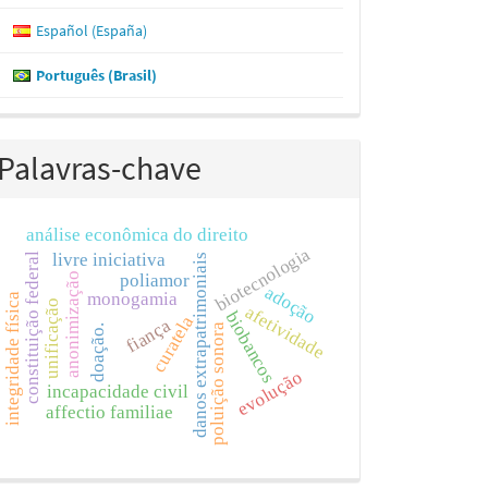
Español (España)
Português (Brasil)
Palavras-chave
análise econômica do direito
biotecnologia
livre iniciativa
constituição federal
danos extrapatrimoniais
anonimização
poliamor
adoção
monogamia
integridade física
unificação
afetividade
biobancos
curatela
fiança
poluição sonora
doação.
evolução
incapacidade civil
affectio familiae