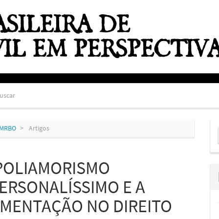
uscar
E
ZEMRBO
Artigos
S
 POLIAMORISMO
ERSONALÍSSIMO E A
AMENTAÇÃO NO DIREITO