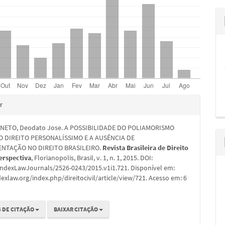
hes
r
NETO, Deodato Jose. A POSSIBILIDADE DO POLIAMORISMO
 DIREITO PERSONALÍSSIMO E A AUSÊNCIA DE
NTAÇÃO NO DIREITO BRASILEIRO.
Revista Brasileira de Direito
Perspectiva
, Florianopolis, Brasil, v. 1, n. 1, 2015. DOI:
IndexLawJournals/2526-0243/2015.v1i1.721. Disponível em:
dexlaw.org/index.php/direitocivil/article/view/721. Acesso em: 6
 DE CITAÇÃO
BAIXAR CITAÇÃO