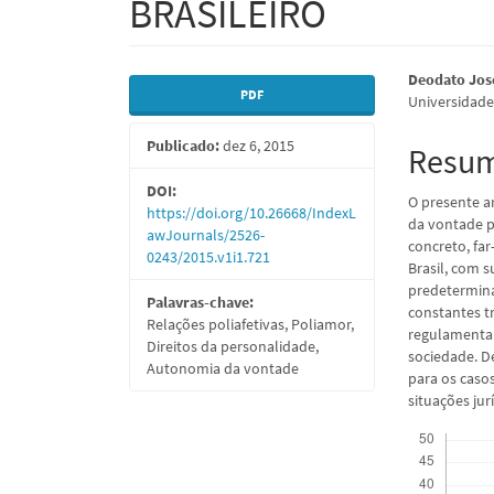
BRASILEIRO
Barra
Conte
Deodato Jos
PDF
Universidade 
lateral
do
Publicado:
dez 6, 2015
de
artigo
Resu
artigos
princi
DOI:
O presente a
https://doi.org/10.26668/IndexL
da vontade p
awJournals/2526-
concreto, fa
0243/2015.v1i1.721
Brasil, com s
predetermina
Palavras-chave:
constantes t
Relações poliafetivas, Poliamor,
regulamentar 
Direitos da personalidade,
sociedade. D
Autonomia da vontade
para os caso
situações jur
Downloads