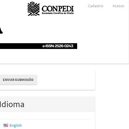
Cadastro
Acesso
nviar
ENVIAR SUBMISSÃO
ubmissão
Idioma
English