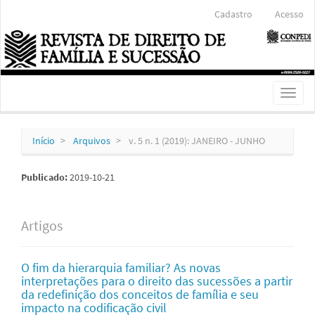
Navegação
Cadastro
Acesso
Principal
Conteúdo
principal
Barra
Lateral
Toggl
naviga
Início
Arquivos
v. 5 n. 1 (2019): JANEIRO - JUNHO
Publicado:
2019-10-21
Artigos
O fim da hierarquia familiar? As novas
interpretações para o direito das sucessões a partir
da redefinição dos conceitos de família e seu
impacto na codificação civil