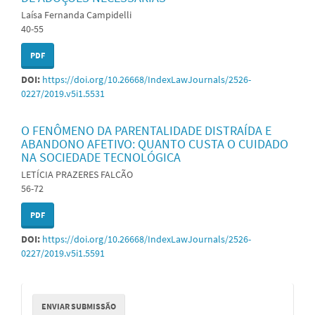
Laísa Fernanda Campidelli
40-55
PDF
DOI:
https://doi.org/10.26668/IndexLawJournals/2526-
0227/2019.v5i1.5531
O FENÔMENO DA PARENTALIDADE DISTRAÍDA E
ABANDONO AFETIVO: QUANTO CUSTA O CUIDADO
NA SOCIEDADE TECNOLÓGICA
LETÍCIA PRAZERES FALCÃO
56-72
PDF
DOI:
https://doi.org/10.26668/IndexLawJournals/2526-
0227/2019.v5i1.5591
Enviar
ENVIAR SUBMISSÃO