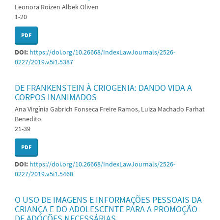
Leonora Roizen Albek Oliven
1-20
PDF
DOI:
https://doi.org/10.26668/IndexLawJournals/2526-
0227/2019.v5i1.5387
DE FRANKENSTEIN À CRIOGENIA: DANDO VIDA A
CORPOS INANIMADOS
Ana Virgínia Gabrich Fonseca Freire Ramos, Luiza Machado Farhat
Benedito
21-39
PDF
DOI:
https://doi.org/10.26668/IndexLawJournals/2526-
0227/2019.v5i1.5460
O USO DE IMAGENS E INFORMAÇÕES PESSOAIS DA
CRIANÇA E DO ADOLESCENTE PARA A PROMOÇÃO
DE ADOÇÕES NECESSÁRIAS