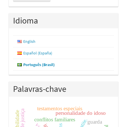
Submissão
Idioma
English
Español (España)
Português (Brasil)
Palavras-chave
testamentos especiais
personalidade do idoso
conflitos familiares
guarda