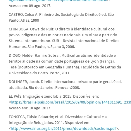
Acesso em: 09 ago. 2017.
CASTRO, Celso A. Pinheiro de. Sociologia do Direito. 6 ed. São
Paulo: Atlas, 1999
CHIRIBOGA, Oswaldo Ruiz. O direito à identidade cultural dos
povos indígenas e das minorias nacionais: um olhar a partir do
Sistema Interamericano. SUR – Revista Internacional de Direitos
Humanos. São Paulo, n. 5, ano 3, 2006.
DIOGO, Helder Ramiro Sobral. Multiculturalismo: identidade e
territorialidade na comunidade portuguesa de Lyon (França).
Tese (Doutorado em Geografia Humana). Faculdade de Letras da
Universidade do Porto. Porto, 2011.
DOLINGER, Jacob. Direito internacional privado: parte geral. 9 ed.
atualizada. Rio de Janeiro: Renovar:2008.
EL PAÍS. Imigração e xenofobia. 2015. Disponível em:
<
https://brasil.elpais.com/brasil/2015/09/09/opinion/1441811691_23
Acesso em: 10 ago. 2017.
FONSECA, Fúlvio Eduardo; et. al. Diversidade Cultural e a
Integração de Refugiados. 2011. Disponível em:
<
http://www.sinus.org.br/2011/press/downloads/sochum.pdf
>.