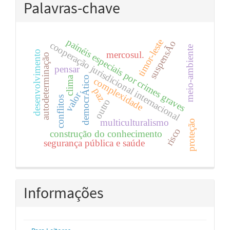
Palavras-chave
painéis especiais por crimes graves
timor-leste
suspensÃo
cooperação jurisdicional internacional
meio-ambiente
desenvolvimento
mercosul.
autodeterminação
pensar
clima
democrÁtico
complexidade
paz
valor
conflitos
outro
multiculturalismo
proteção
risco
construção do conhecimento
segurança pública e saúde
Informações