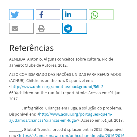
Referências
ALMEIDA, Antonio. Alguns conceitos sobre cultura. Rio de
Janeiro: Clube de Autores, 2012.
ALTO COMISSARIADO DAS NAÇÕES UNIDAS PARA REFUGIADOS
(ACNUR). Childrens on the run. Disponível em:
<
http://www.unhcr.org/about-us/background/56fc2
66f4/children-on-the-run-full-report.html>. Acesso em: 01 jun
2017.
______. Infográfico: Crianças em Fuga, a solução do problema.
Disponível em: <
http://www.acnur.org/portugues/quem-
ajudamos/criancas/criancas-em-fuga/
>. Acesso em: 01 jul. 2017.
______. Global Trends: forced displacement in 2015. Disponível
em: <
https://s3.amazonaws.com/unhcrsharedmedia/2016/2016-