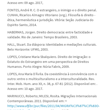
Acesso em: 09 ago. 2017,
FONTES, André R. C. O estrangeiro, o inimigo e o direito penal.
CUNHA, Ricarlos Almagro Vitoriano (org.). Filosofia & direito -
ética, hermenêutica e jurisdição. Vitória: Seção Judiciaria do
Espirito Santo, 2014.
HABERMAS, Jürgen. Direito democracia: entre facticidade e
validade. Rio de Janeiro: Tempo Brasileiro, 2003.
HALL, Stuart. Da diáspora: Identidades e mediações culturais.
Belo Horizonte: UFMG, 2003.
LOPES, Cristiane Maria Sbalquiero. Direito de Imigração: o
Estatuto do Estrangeiro em uma perspectiva de Direitos
Humanos. Porto Alegre: Núria Fabris, 2009.
LOPES, Ana Maria D’Ávila. Da coexistência à convivência com o
outro: entre o multiculturalismo e a interculturalidade. Rev.
Inter. Mob. Hum. ano XX, n. 38, p. 67-81 (2012). Disponível em: .
Acesso em: 10 ago. 2017.
MARINUCCI, Roberto; MILESI, Rosita. Migrações Internacionais
Contemporâneas. 2011. Disponível em: <
http://www.ufjf.br/pur/files/2011/04/MIGRA%C3%87%C3%83O-