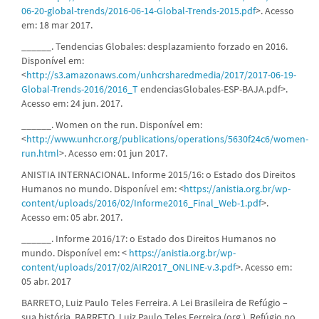
06-20-global-trends/2016-06-14-Global-Trends-2015.pdf
>. Acesso
em: 18 mar 2017.
______. Tendencias Globales: desplazamiento forzado en 2016.
Disponível em:
<
http://s3.amazonaws.com/unhcrsharedmedia/2017/2017-06-19-
Global-Trends-2016/2016_T
endenciasGlobales-ESP-BAJA.pdf>.
Acesso em: 24 jun. 2017.
______. Women on the run. Disponível em:
<
http://www.unhcr.org/publications/operations/5630f24c6/women-
run.html
>. Acesso em: 01 jun 2017.
ANISTIA INTERNACIONAL. Informe 2015/16: o Estado dos Direitos
Humanos no mundo. Disponível em: <
https://anistia.org.br/wp-
content/uploads/2016/02/Informe2016_Final_Web-1.pdf
>.
Acesso em: 05 abr. 2017.
______. Informe 2016/17: o Estado dos Direitos Humanos no
mundo. Disponível em: <
https://anistia.org.br/wp-
content/uploads/2017/02/AIR2017_ONLINE-v.3.pdf
>. Acesso em:
05 abr. 2017
BARRETO, Luiz Paulo Teles Ferreira. A Lei Brasileira de Refúgio –
sua história. BARRETO, Luiz Paulo Teles Ferreira (org.). Refúgio no