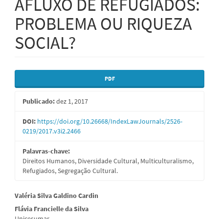
AFLUXO DE REFUGIADOS:
PROBLEMA OU RIQUEZA
SOCIAL?
Barra
PDF
lateral
Publicado:
dez 1, 2017
de
artigos
DOI:
https://doi.org/10.26668/IndexLawJournals/2526-
0219/2017.v3i2.2466
Palavras-chave:
Direitos Humanos, Diversidade Cultural, Multiculturalismo,
Refugiados, Segregação Cultural.
Conteúdo
Valéria Silva Galdino Cardin
Flávia Francielle da Silva
do
Unicesumar