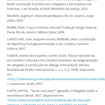
Brasil: a proteção brasileira aos refugiados e seu impacto nas
Américas. 1 ed. Brasília: ACNUR, Ministério da Justiça, 2010.
BAUMAN, Zygmunt. Vidas desperdiçadas. Rio de Janeiro: Jorge
Zahar, 2005.
BURKE, Peter. O que é história cultural? Tradução Sergio Goes de
Paula. Rio de Janeiro: Editora Zahar, 2008.
CANOTILHO, José Joaquim Gomes; MOREIRA, Vital. Constituição
da República Portuguesa Anotada. 4 ed. Coimbra: Coimbra
Editora, 2007.
CARDIN, Valéria Silva Galdino Cardin; SILVA, Flávia Francielle da.
Dos Direitos Culturais e Dos Direitos Humanos: da estigmatização
do refugiado à construção do diálogo intercultural. Revista
Brasileira de Direito Internacional. v. 2. n. 2. p. 78-99. Disponível
em:
<
http://indexlaw.org/index.php/direitointernacional/article/view/1649
>. Acesso em: 30 abr. 2017.
CARTA CAPITAL. "Sai do meu país!": agressão a refugiado expõe a
xenofobia no Brasil. 2017. Disponível em:
<
https://www.cartacapital.com.br/politica/saia-do-meu-pais-
agressao-a-refugiado-no-rio-expoe-a-xenofobia-no-brasil
>.