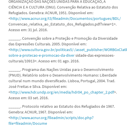
ORGANIZAÇÃO DAS NAÇÕES UNIDAS PARA A EDUCAÇÃO, A
CIÊNCIA E A CULTURA (ONU). Convenção Relativa ao Estatuto dos
Refugiados. Genebra: ACNUR, 1951. Disponível em:
<
http://www.acnur.org/t3/fileadmin/Documentos/portugues/BDL/
Convencao_relativa_ao_Estatuto_dos_Refugiados.pdf?view=1>.
Acesso em: 31 jul. 2016.
______. Convenção sobre a Proteção e Promoção da Diversidade
das Expressões Culturais. 2005. Disponível em:
<
http://www.cultura.gov.br/politicas5/-/asset_publisher/WORBGxCla
sobre-a-protecao-e-promocao-da-diver
sidade-das-expressoes-
culturais/10913>. Acesso em: 01 ago. 2016.
______. Programa das Nações Unidas para o Desenvolvimento
(PNUD). Relatório sobre o Desenvolvimento Humano: Liberdade
cultural num mundo diversificado. Lisboa, Portugal, 2004. Trad.
José Freitas e Silva. Disponível em:
<
http://www.hdr.undp.org/en/media/hdr04_po_chapter_2.pdf
>.
Acesso em: 03 set. 2016.
______. Protocolo relativo ao Estatuto dos Refugiados de 1967.
Genebra: ACNUR, 1967. Disponível em:
<
http://www.acnur.org/fileadmin/scripts/doc.php?
file=fileadmin/Docume