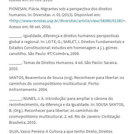
PIOVESAN, Flávia. Migrantes sob a perspectiva dos direitos
humanos. In: Diversitas. n. 01 (2013). Disponível em:
<
http://www.revistas.usp.br/diversitas/article/view/58380/61381
>.
Acesso em: 06 set. 2016.
______. Igualdade, diferença e direitos humanos: perspectivas
global e regional. In: LEITE, G.; SARLET, I. Direitos Fundamentais e
Estados Constitucional: estudos em homenagem a j. j. gomes
canotilho. São Paulo: RT/Coimbra, 2009.
______. Temas de Direitos Humanos. 4 ed. São Paulo: Saraiva.
2010.
SANTOS, Boaventura de Sousa (org). Reconhecer para libertar: os
caminhos do cosmopolitismo multicultural. Porto:
Anfrontamento. 2004.
______; NUNES, J. A. Introdução: para ampliar o cânone do
reconhecimento, da diferença e da igualdade. In: SOUSA SANTOS,
B. (Org.). Reconhecer para libertar: os caminhos do
cosmopolitismo multicultural. 2. ed. Rio de Janeiro: Civilização
Brasileira, 2010.
SILVA, Vasco Pereira: A Cultura a que tenho Direto, Direitos