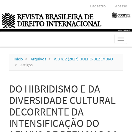
Navegação
Cadastro
Acesso
Principal
Conteúdo
principal
Barra
Lateral
Toggl
naviga
Início
Arquivos
v. 3 n. 2 (2017): JULHO-DEZEMBRO
Artigos
DO HIBRIDISMO E DA
DIVERSIDADE CULTURAL
DECORRENTE DA
INTENSIFICAÇÃO DO