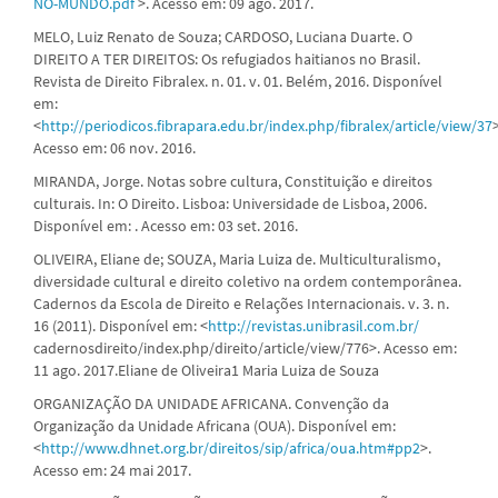
NO-MUNDO.pdf
>. Acesso em: 09 ago. 2017.
MELO, Luiz Renato de Souza; CARDOSO, Luciana Duarte. O
DIREITO A TER DIREITOS: Os refugiados haitianos no Brasil.
Revista de Direito Fibralex. n. 01. v. 01. Belém, 2016. Disponível
em:
<
http://periodicos.fibrapara.edu.br/index.php/fibralex/article/view/37
>
Acesso em: 06 nov. 2016.
MIRANDA, Jorge. Notas sobre cultura, Constituição e direitos
culturais. In: O Direito. Lisboa: Universidade de Lisboa, 2006.
Disponível em: . Acesso em: 03 set. 2016.
OLIVEIRA, Eliane de; SOUZA, Maria Luiza de. Multiculturalismo,
diversidade cultural e direito coletivo na ordem contemporânea.
Cadernos da Escola de Direito e Relações Internacionais. v. 3. n.
16 (2011). Disponível em: <
http://revistas.unibrasil.com.br/
cadernosdireito/index.php/direito/article/view/776>. Acesso em:
11 ago. 2017.Eliane de Oliveira1 Maria Luiza de Souza
ORGANIZAÇÃO DA UNIDADE AFRICANA. Convenção da
Organização da Unidade Africana (OUA). Disponível em:
<
http://www.dhnet.org.br/direitos/sip/africa/oua.htm#pp2
>.
Acesso em: 24 mai 2017.