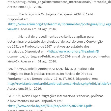
ntos/portugues/BD_Legal/Instrumentos_Internacionais/Protocolo_d
Acesso em: 31 jul. 2016.
______. Declaração de Cartagena. Cartagena: ACNUR, 1984.
Disponível em:
<
http://www.acnur.org/t3/fileadmin/Documentos/portugues/BD_Lega
view=1
>. Acesso em: 01 ago. 2016.
______. Manual de procedimentos e critérios a aplicar para
determinar o estatuto de refugiado: de acordo com a Convenção
de 1951 e o Protocolo de 1967 relativos ao estatuto dos
refugiados. Disponível em: <
http://www.acnur.org/fileadmin/D
ocumentos/portugues/Publicacoes/2013/Manual_de_procedimentos_e
view=1>. Acesso em: 01 ago. 2016.
PAMPLONA, Danielle Anne; PIOVESAN, Flávia. O Instituto do
Refúgio no Brasil: práticas recentes. In: Revista de Direitos
Fundamentais e Democracia. v. 17, n. 17, 2015. Disponível em:
http://revistaeletronicardfd.unibrasil.com.br/index.php/rdfd/article/v
Acesso em: 29 jul. 2016.
PATARRA, Neide Lopes. Migrações internacionais: teorias, políticas
e movimentos sociais. Disponível em:
<
http://www.scielo.br/pdf/%0D/ea/v20n57/a02v2057.pdf
>.
Acesso em: 05 nov. 2016.