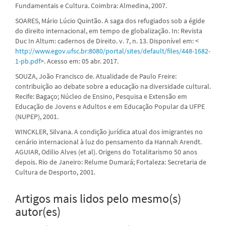
Fundamentais e Cultura. Coimbra: Almedina, 2007.
SOARES, Mário Lúcio Quintão. A saga dos refugiados sob a égide
do direito internacional, em tempo de globalização. In: Revista
Duc In Altum: cadernos de Direito. v. 7, n. 13. Disponível em: <
http://www.egov.ufsc.br:8080/portal/sites/default/files/448-1682-
1-pb.pdf
>. Acesso em: 05 abr. 2017.
SOUZA, João Francisco de. Atualidade de Paulo Freire:
contribuição ao debate sobre a educação na diversidade cultural.
Recife: Bagaço; Núcleo de Ensino, Pesquisa e Extensão em
Educação de Jovens e Adultos e em Educação Popular da UFPE
(NUPEP), 2001.
WINCKLER, Silvana. A condição jurídica atual dos imigrantes no
cenário internacional à luz do pensamento da Hannah Arendt.
AGUIAR, Odilio Alves (et al). Origens do Totalitarismo 50 anos
depois. Rio de Janeiro: Relume Dumará; Fortaleza: Secretaria de
Cultura de Desporto, 2001.
Artigos mais lidos pelo mesmo(s)
autor(es)